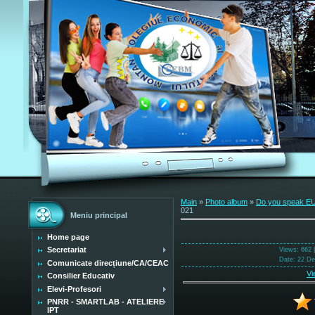
Main
»
Photo album
»
Do you speak 
021
Meniu principal
Home page
Secretariat
Views
: 662 
Date
: 22 D
Comunicate direcțiune/CA/CEAC
Vi
Consilier Educativ
Elevi-Profesori
PNRR - SMARTLAB - ATELIERE
IPT