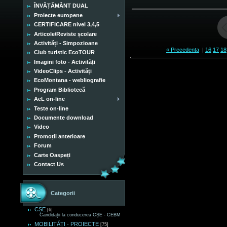
ÎNVĂȚĂMÂNT DUAL
Proiecte europene
CERTIFICARE nivel 3,4,5
Articole/Reviste școlare
Activități - Simpozioane
« Precedenta
|
16
17
18
Club turistic EcoTOUR
Imagini foto - Activități
VideoClips - Activități
EcoMontana - webliografie
Program Bibliotecă
AeL on-line
Teste on-line
Documente download
Video
Promoții anterioare
Forum
Carte Oaspeți
Contact Us
Categorii
CȘE
[6]
Candidații la conducerea CȘE - CEBM
MOBILITĂȚI - PROIECTE
[75]