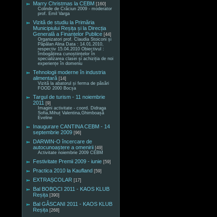
Marry Christmas la CEBM
[160]
Colinde de Crăciun 2009 - moderator
prof. Emil Varga
Vizită de studiu la Primăria
Municipiului Reșița și la Direcția
Generală a Finanțelor Publice
[44]
Organizatori prof. Claudia Stoiconi și
Păpălan Alina Data : 14.01.2010,
respectiv 15.04.2010 Obiectivul :
îmbogățirea cunoștiințelor în
specializarea clasei și achiziția de noi
experiențe în domeniu
Tehnologii moderne în industria
alimentară
[14]
Vizită la abatorul și ferma de păsări
FOOD 2000 Bocșa
Targul de turism - 11 noiembrie
2011
[9]
Imagini activitate - coord. Didraga
Sofia,Mihuț Valentina,Ghimboașă
Eveline
Inaugurare CANTINA CEBM - 14
septembrie 2009
[96]
DARWIN-O încercare de
autocunoaștere a omenirii
[49]
Activitate noiembrie 2009 CEBM
Festivitate Premii 2009 - iunie
[59]
Practica 2010 la Kaufland
[59]
EXTRAȘCOLAR
[17]
Bal BOBOCI 2011 - KAOS KLUB
Reșița
[390]
Bal GÂSCANI 2011 - KAOS KLUB
Reșița
[268]