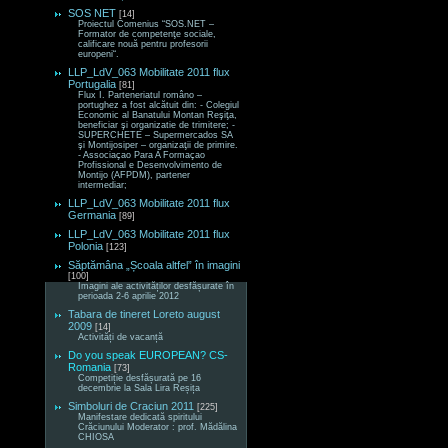
SOS NET
[14]
Proiectul Comenius “SOS.NET –
Formator de competenţe sociale,
calificare nouă pentru profesorii
europeni“.
LLP_LdV_063 Mobilitate 2011 flux
Portugalia
[81]
Flux I. Parteneriatul româno –
portughez a fost alcătuit din: - Colegiul
Economic al Banatului Montan Reşiţa,
beneficiar şi organizatie de trimitere; -
SUPERCHETE – Supermercados SA
şi Montijosiper – organizaţii de primire.
- Associaçao Para A Formaçao
Profissional e Desenvolvimento de
Montijo (AFPDM), partener
intermediar;
LLP_LdV_063 Mobilitate 2011 flux
Germania
[89]
LLP_LdV_063 Mobilitate 2011 flux
Polonia
[123]
Săptămâna „Școala altfel” în imagini
[100]
Imagini ale activităților desfășurate în
perioada 2-6 aprilie 2012
Tabara de tineret Loreto august
2009
[14]
Activități de vacanță
Do you speak EUROPEAN? CS-
Romania
[73]
Competiție desfășurată pe 16
decembrie la Sala Lira Reșița
Simboluri de Craciun 2011
[225]
Manifestare dedicată spiritului
Crăciunului Moderator : prof. Mădălina
CHIOSA