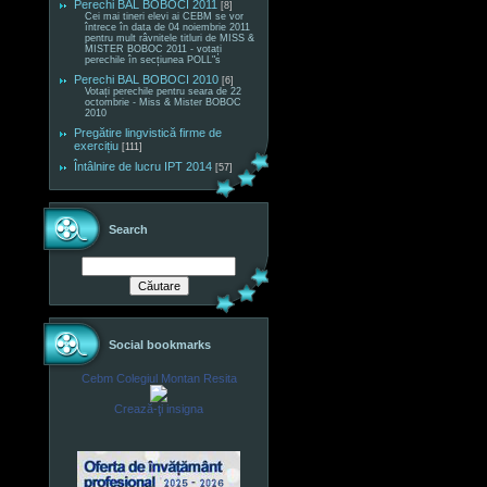
Perechi BAL BOBOCI 2011
[8]
Cei mai tineri elevi ai CEBM se vor
întrece în data de 04 noiembrie 2011
pentru mult râvnitele titluri de MISS &
MISTER BOBOC 2011 - votați
perechile în secțiunea POLL"s
Perechi BAL BOBOCI 2010
[6]
Votați perechile pentru seara de 22
octombrie - Miss & Mister BOBOC
2010
Pregătire lingvistică firme de
exercițiu
[111]
Întâlnire de lucru IPT 2014
[57]
Search
Social bookmarks
Cebm Colegiul Montan Resita
Crează-ţi insigna