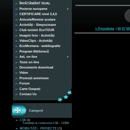
ÎNVĂȚĂMÂNT DUAL
Proiecte europene
CERTIFICARE nivel 3,4,5
Articole/Reviste școlare
Activități - Simpozioane
« Precedenta
|
86
87
88
Club turistic EcoTOUR
Imagini foto - Activități
VideoClips - Activități
EcoMontana - webliografie
Program Bibliotecă
AeL on-line
Teste on-line
Documente download
Video
Promoții anterioare
Forum
Carte Oaspeți
Contact Us
Categorii
CȘE
[6]
Candidații la conducerea CȘE - CEBM
MOBILITĂȚI - PROIECTE
[75]