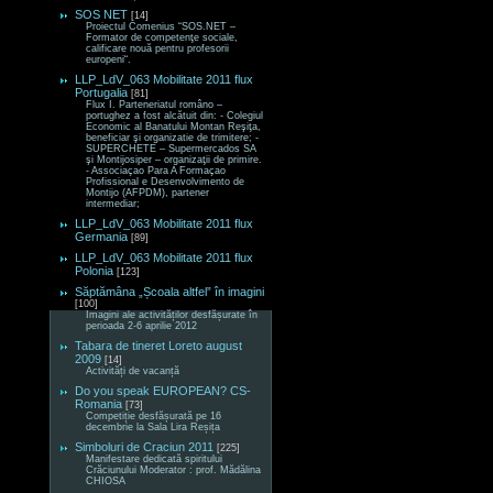
SOS NET
[14]
Proiectul Comenius “SOS.NET –
Formator de competenţe sociale,
calificare nouă pentru profesorii
europeni“.
LLP_LdV_063 Mobilitate 2011 flux
Portugalia
[81]
Flux I. Parteneriatul româno –
portughez a fost alcătuit din: - Colegiul
Economic al Banatului Montan Reşiţa,
beneficiar şi organizatie de trimitere; -
SUPERCHETE – Supermercados SA
şi Montijosiper – organizaţii de primire.
- Associaçao Para A Formaçao
Profissional e Desenvolvimento de
Montijo (AFPDM), partener
intermediar;
LLP_LdV_063 Mobilitate 2011 flux
Germania
[89]
LLP_LdV_063 Mobilitate 2011 flux
Polonia
[123]
Săptămâna „Școala altfel” în imagini
[100]
Imagini ale activităților desfășurate în
perioada 2-6 aprilie 2012
Tabara de tineret Loreto august
2009
[14]
Activități de vacanță
Do you speak EUROPEAN? CS-
Romania
[73]
Competiție desfășurată pe 16
decembrie la Sala Lira Reșița
Simboluri de Craciun 2011
[225]
Manifestare dedicată spiritului
Crăciunului Moderator : prof. Mădălina
CHIOSA