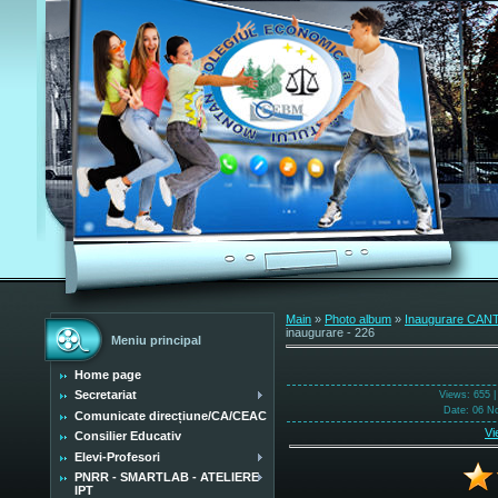
Main
»
Photo album
»
Inaugurare CANT
inaugurare - 226
Meniu principal
Home page
Secretariat
Views
: 655 
Date
: 06 N
Comunicate direcțiune/CA/CEAC
Vi
Consilier Educativ
Elevi-Profesori
PNRR - SMARTLAB - ATELIERE
IPT