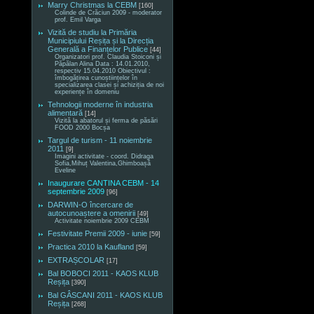
Marry Christmas la CEBM
[160]
Colinde de Crăciun 2009 - moderator
prof. Emil Varga
Vizită de studiu la Primăria
Municipiului Reșița și la Direcția
Generală a Finanțelor Publice
[44]
Organizatori prof. Claudia Stoiconi și
Păpălan Alina Data : 14.01.2010,
respectiv 15.04.2010 Obiectivul :
îmbogățirea cunoștiințelor în
specializarea clasei și achiziția de noi
experiențe în domeniu
Tehnologii moderne în industria
alimentară
[14]
Vizită la abatorul și ferma de păsări
FOOD 2000 Bocșa
Targul de turism - 11 noiembrie
2011
[9]
Imagini activitate - coord. Didraga
Sofia,Mihuț Valentina,Ghimboașă
Eveline
Inaugurare CANTINA CEBM - 14
septembrie 2009
[96]
DARWIN-O încercare de
autocunoaștere a omenirii
[49]
Activitate noiembrie 2009 CEBM
Festivitate Premii 2009 - iunie
[59]
Practica 2010 la Kaufland
[59]
EXTRAȘCOLAR
[17]
Bal BOBOCI 2011 - KAOS KLUB
Reșița
[390]
Bal GÂSCANI 2011 - KAOS KLUB
Reșița
[268]