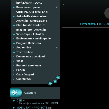
ÎNVĂȚĂMÂNT DUAL
Proiecte europene
CERTIFICARE nivel 3,4,5
Articole/Reviste școlare
Activități - Simpozioane
« Precedenta
|
48
49
50
Club turistic EcoTOUR
Imagini foto - Activități
VideoClips - Activități
EcoMontana - webliografie
Program Bibliotecă
AeL on-line
Teste on-line
Documente download
Video
Promoții anterioare
Forum
Carte Oaspeți
Contact Us
Categorii
CȘE
[6]
Candidații la conducerea CȘE - CEBM
MOBILITĂȚI - PROIECTE
[75]