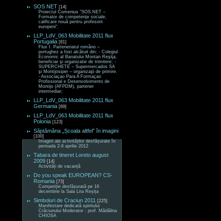
SOS NET
[14]
Proiectul Comenius “SOS.NET –
Formator de competenţe sociale,
calificare nouă pentru profesorii
europeni“.
LLP_LdV_063 Mobilitate 2011 flux
Portugalia
[81]
Flux I. Parteneriatul româno –
portughez a fost alcătuit din: - Colegiul
Economic al Banatului Montan Reşiţa,
beneficiar şi organizatie de trimitere; -
SUPERCHETE – Supermercados SA
şi Montijosiper – organizaţii de primire.
- Associaçao Para A Formaçao
Profissional e Desenvolvimento de
Montijo (AFPDM), partener
intermediar;
LLP_LdV_063 Mobilitate 2011 flux
Germania
[89]
LLP_LdV_063 Mobilitate 2011 flux
Polonia
[123]
Săptămâna „Școala altfel” în imagini
[100]
Imagini ale activităților desfășurate în
perioada 2-6 aprilie 2012
Tabara de tineret Loreto august
2009
[14]
Activități de vacanță
Do you speak EUROPEAN? CS-
Romania
[73]
Competiție desfășurată pe 16
decembrie la Sala Lira Reșița
Simboluri de Craciun 2011
[225]
Manifestare dedicată spiritului
Crăciunului Moderator : prof. Mădălina
CHIOSA