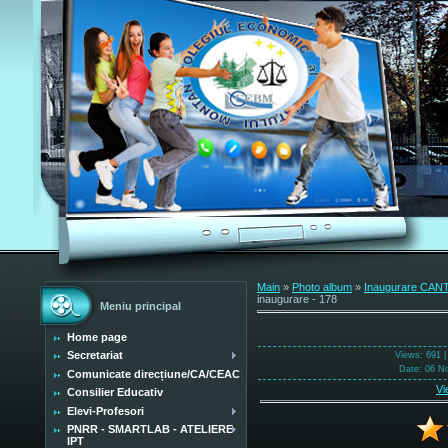
Main
»
Photo album
»
Inaugurare CANT
inaugurare - 178
Meniu principal
Home page
Secretariat
Views
: 691 
Date
: 06 N
Comunicate direcțiune/CA/CEAC
Vi
Consilier Educativ
Elevi-Profesori
PNRR - SMARTLAB - ATELIERE
IPT