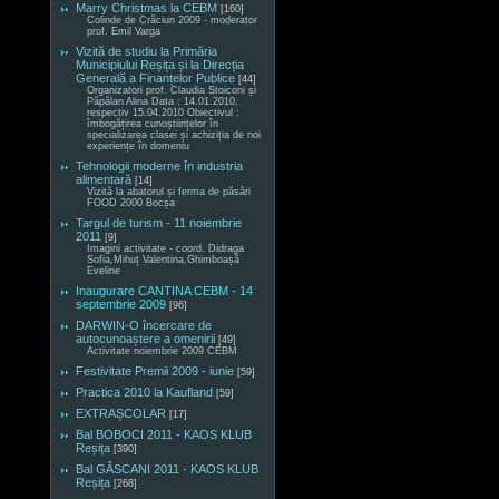
Marry Christmas la CEBM
[160]
Colinde de Crăciun 2009 - moderator
prof. Emil Varga
Vizită de studiu la Primăria
Municipiului Reșița și la Direcția
Generală a Finanțelor Publice
[44]
Organizatori prof. Claudia Stoiconi și
Păpălan Alina Data : 14.01.2010,
respectiv 15.04.2010 Obiectivul :
îmbogățirea cunoștiințelor în
specializarea clasei și achiziția de noi
experiențe în domeniu
Tehnologii moderne în industria
alimentară
[14]
Vizită la abatorul și ferma de păsări
FOOD 2000 Bocșa
Targul de turism - 11 noiembrie
2011
[9]
Imagini activitate - coord. Didraga
Sofia,Mihuț Valentina,Ghimboașă
Eveline
Inaugurare CANTINA CEBM - 14
septembrie 2009
[96]
DARWIN-O încercare de
autocunoaștere a omenirii
[49]
Activitate noiembrie 2009 CEBM
Festivitate Premii 2009 - iunie
[59]
Practica 2010 la Kaufland
[59]
EXTRAȘCOLAR
[17]
Bal BOBOCI 2011 - KAOS KLUB
Reșița
[390]
Bal GÂSCANI 2011 - KAOS KLUB
Reșița
[268]