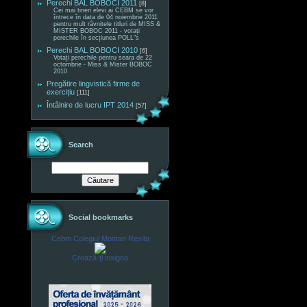
Perechi BAL BOBOCI 2011
[8]
Cei mai tineri elevi ai CEBM se vor
întrece în data de 04 noiembrie 2011
pentru mult râvnitele titluri de MISS &
MISTER BOBOC 2011 - votați
perechile în secțiunea POLL"s
Perechi BAL BOBOCI 2010
[6]
Votați perechile pentru seara de 22
octombrie - Miss & Mister BOBOC
2010
Pregătire lingvistică firme de
exercițiu
[111]
Întâlnire de lucru IPT 2014
[57]
Search
Social bookmarks
Cebm Colegiul Montan Resita
Crează-ţi insigna