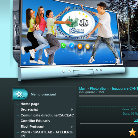
Main
»
Photo album
»
Inaugurare CANT
inaugurare - 159
Meniu principal
Home page
Secretariat
Views
: 657 
Date
: 06 N
Comunicate direcțiune/CA/CEAC
Vi
Consilier Educativ
Elevi-Profesori
PNRR - SMARTLAB - ATELIERE
IPT