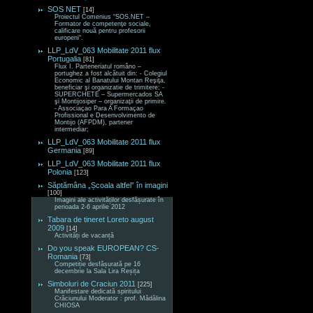
SOS NET
[14]
Proiectul Comenius “SOS.NET –
Formator de competenţe sociale,
calificare nouă pentru profesorii
europeni“.
LLP_LdV_063 Mobilitate 2011 flux
Portugalia
[81]
Flux I. Parteneriatul româno –
portughez a fost alcătuit din: - Colegiul
Economic al Banatului Montan Reşiţa,
beneficiar şi organizatie de trimitere; -
SUPERCHETE – Supermercados SA
şi Montijosiper – organizaţii de primire.
- Associaçao Para A Formaçao
Profissional e Desenvolvimento de
Montijo (AFPDM), partener
intermediar;
LLP_LdV_063 Mobilitate 2011 flux
Germania
[89]
LLP_LdV_063 Mobilitate 2011 flux
Polonia
[123]
Săptămâna „Școala altfel” în imagini
[100]
Imagini ale activităților desfășurate în
perioada 2-6 aprilie 2012
Tabara de tineret Loreto august
2009
[14]
Activități de vacanță
Do you speak EUROPEAN? CS-
Romania
[73]
Competiție desfășurată pe 16
decembrie la Sala Lira Reșița
Simboluri de Craciun 2011
[225]
Manifestare dedicată spiritului
Crăciunului Moderator : prof. Mădălina
CHIOSA