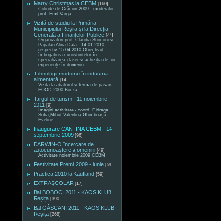
Marry Christmas la CEBM
[160]
Colinde de Crăciun 2009 - moderator
prof. Emil Varga
Vizită de studiu la Primăria
Municipiului Reșița și la Direcția
Generală a Finanțelor Publice
[44]
Organizatori prof. Claudia Stoiconi și
Păpălan Alina Data : 14.01.2010,
respectiv 15.04.2010 Obiectivul :
îmbogățirea cunoștiințelor în
specializarea clasei și achiziția de noi
experiențe în domeniu
Tehnologii moderne în industria
alimentară
[14]
Vizită la abatorul și ferma de păsări
FOOD 2000 Bocșa
Targul de turism - 11 noiembrie
2011
[9]
Imagini activitate - coord. Didraga
Sofia,Mihuț Valentina,Ghimboașă
Eveline
Inaugurare CANTINA CEBM - 14
septembrie 2009
[96]
DARWIN-O încercare de
autocunoaștere a omenirii
[49]
Activitate noiembrie 2009 CEBM
Festivitate Premii 2009 - iunie
[59]
Practica 2010 la Kaufland
[59]
EXTRAȘCOLAR
[17]
Bal BOBOCI 2011 - KAOS KLUB
Reșița
[390]
Bal GÂSCANI 2011 - KAOS KLUB
Reșița
[268]