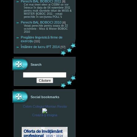
Perechi BAL BOBOCI 2011
[8]
Cei mai tineri elevi ai CEBM se vor
întrece în data de 04 noiembrie 2011
pentru mult râvnitele titluri de MISS &
MISTER BOBOC 2011 - votați
perechile în secțiunea POLL"s
Perechi BAL BOBOCI 2010
[6]
Votați perechile pentru seara de 22
octombrie - Miss & Mister BOBOC
2010
Pregătire lingvistică firme de
exercițiu
[111]
Întâlnire de lucru IPT 2014
[57]
Search
Social bookmarks
Cebm Colegiul Montan Resita
Crează-ţi insigna