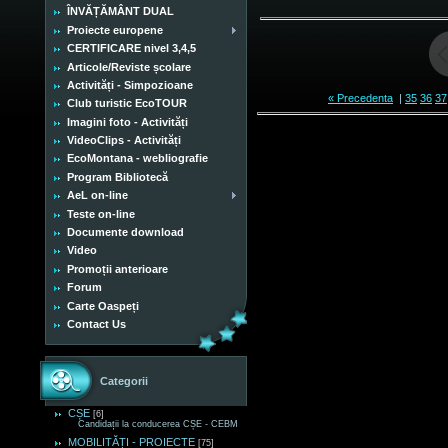
ÎNVĂȚĂMÂNT DUAL
Proiecte europene
CERTIFICARE nivel 3,4,5
Articole/Reviste școlare
Activități - Simpozioane
« Precedenta
|
35
36
37
Club turistic EcoTOUR
Imagini foto - Activități
VideoClips - Activități
EcoMontana - webliografie
Program Bibliotecă
AeL on-line
Teste on-line
Documente download
Video
Promoții anterioare
Forum
Carte Oaspeți
Contact Us
Categorii
CȘE
[6]
Candidații la conducerea CȘE - CEBM
MOBILITĂȚI - PROIECTE
[75]