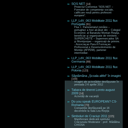
SOS NET
[14]
Proiectul Comenius “SOS.NET –
Formator de competenţe sociale,
calificare nouă pentru profesorii
europeni“.
LLP_LdV_063 Mobilitate 2011 flux
Portugalia
[81]
Flux I. Parteneriatul româno –
portughez a fost alcătuit din: - Colegiul
Economic al Banatului Montan Reşiţa,
beneficiar şi organizatie de trimitere; -
SUPERCHETE – Supermercados SA
şi Montijosiper – organizaţii de primire.
- Associaçao Para A Formaçao
Profissional e Desenvolvimento de
Montijo (AFPDM), partener
intermediar;
LLP_LdV_063 Mobilitate 2011 flux
Germania
[89]
LLP_LdV_063 Mobilitate 2011 flux
Polonia
[123]
Săptămâna „Școala altfel” în imagini
[100]
Imagini ale activităților desfășurate în
perioada 2-6 aprilie 2012
Tabara de tineret Loreto august
2009
[14]
Activități de vacanță
Do you speak EUROPEAN? CS-
Romania
[73]
Competiție desfășurată pe 16
decembrie la Sala Lira Reșița
Simboluri de Craciun 2011
[225]
Manifestare dedicată spiritului
Crăciunului Moderator : prof. Mădălina
CHIOSA