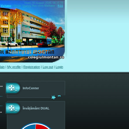
Vineri, 07 August 2026, 06.16.04
Vizitator
|
Group
"
Guests
"
Bun venit
Vizitator
|
RSS
ain
|
My profile
|
Registration
|
Log out
|
Login
InfoCenter
Învățământ DUAL