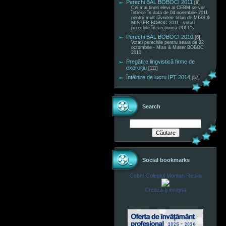
Perechi BAL BOBOCI 2011
[8]
Cei mai tineri elevi ai CEBM se vor
întrece în data de 04 noiembrie 2011
pentru mult râvnitele titluri de MISS &
MISTER BOBOC 2011 - votați
perechile în secțiunea POLL"s
Perechi BAL BOBOCI 2010
[6]
Votați perechile pentru seara de 22
octombrie - Miss & Mister BOBOC
2010
Pregătire lingvistică firme de
exercițiu
[111]
Întâlnire de lucru IPT 2014
[57]
Search
Social bookmarks
Cebm Colegiul Montan Resita
Crează-ţi insigna