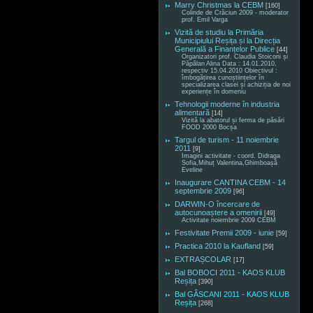
Marry Christmas la CEBM
[160]
Colinde de Crăciun 2009 - moderator
prof. Emil Varga
Vizită de studiu la Primăria
Municipiului Reșița și la Direcția
Generală a Finanțelor Publice
[44]
Organizatori prof. Claudia Stoiconi și
Păpălan Alina Data : 14.01.2010,
respectiv 15.04.2010 Obiectivul :
îmbogățirea cunoștiințelor în
specializarea clasei și achiziția de noi
experiențe în domeniu
Tehnologii moderne în industria
alimentară
[14]
Vizită la abatorul și ferma de păsări
FOOD 2000 Bocșa
Targul de turism - 11 noiembrie
2011
[9]
Imagini activitate - coord. Didraga
Sofia,Mihuț Valentina,Ghimboașă
Eveline
Inaugurare CANTINA CEBM - 14
septembrie 2009
[96]
DARWIN-O încercare de
autocunoaștere a omenirii
[49]
Activitate noiembrie 2009 CEBM
Festivitate Premii 2009 - iunie
[59]
Practica 2010 la Kaufland
[59]
EXTRAȘCOLAR
[17]
Bal BOBOCI 2011 - KAOS KLUB
Reșița
[390]
Bal GÂSCANI 2011 - KAOS KLUB
Reșița
[268]