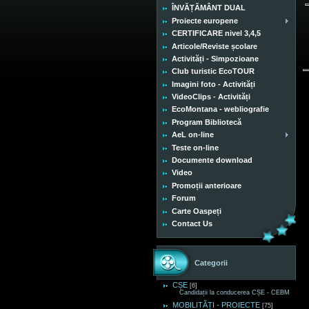
ÎNVĂȚĂMÂNT DUAL
Proiecte europene
CERTIFICARE nivel 3,4,5
Articole/Reviste școlare
Activități - Simpozioane
Club turistic EcoTOUR
Imagini foto - Activități
VideoClips - Activități
EcoMontana - webliografie
Program Bibliotecă
AeL on-line
Teste on-line
Documente download
Video
Promoții anterioare
Forum
Carte Oaspeți
Contact Us
Categorii
CȘE
[6]
Candidații la conducerea CȘE - CEBM
MOBILITĂȚI - PROIECTE
[75]