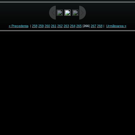
« Precedenta
|
258
259
260
261
262
263
264
265
[
266
]
267
268
|
Următoarea »