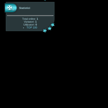
Statistici
Total online:
1
Vizitatori:
1
Utilizatori:
0
TOP 100