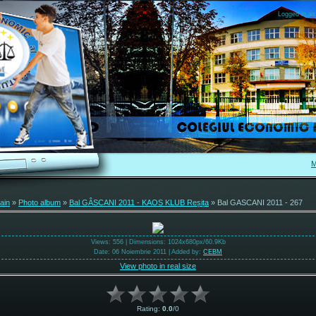
Logged in as
M
ain
»
Photo album
»
Bal GÂSCANI 2011 - KAOS KLUB Reșița
» Bal GASCANI 2011 - 267
Views
: 556 |
Dimensions
: 1024x680px/60.9Kb
Date
: 06 Noiembrie 2011 |
Added by
:
CEBM
View photo in real size
Rating
:
0.0
/
0