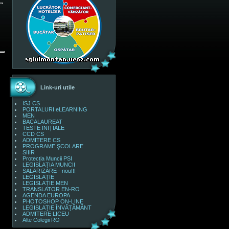
Link-uri utile
ISJ CS
PORTALURI eLEARNING
MEN
BACALAUREAT
TESTE INIȚIALE
CCD CS
ADMITERE CS
PROGRAME ŞCOLARE
SIIIR
Protecția Muncii PSI
LEGISLAȚIA MUNCII
SALARIZARE - nou!!!
LEGISLAȚIE
LEGISLAȚIE MEN
TRANSLATOR EN-RO
AGENDA EUROPA
PHOTOSHOP ON-LINE
LEGISLAȚIE ÎNVĂȚĂMÂNT
ADMITERE LICEU
Alte Colegii RO