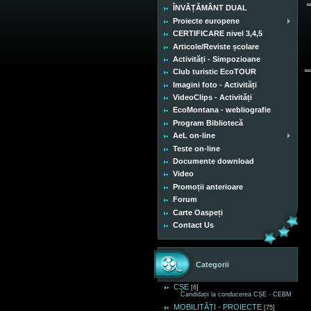
ÎNVĂȚĂMÂNT DUAL
Proiecte europene
CERTIFICARE nivel 3,4,5
Articole/Reviste școlare
Activități - Simpozioane
Club turistic EcoTOUR
Imagini foto - Activități
VideoClips - Activități
EcoMontana - webliografie
Program Bibliotecă
AeL on-line
Teste on-line
Documente download
Video
Promoții anterioare
Forum
Carte Oaspeți
Contact Us
Categorii
CȘE
[6]
Candidații la conducerea CȘE - CEBM
MOBILITĂȚI - PROIECTE
[75]