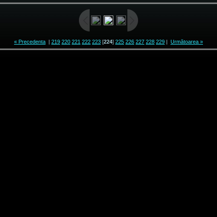
« Precedenta
|
219
220
221
222
223
[
224
]
225
226
227
228
229
|
Următoarea »