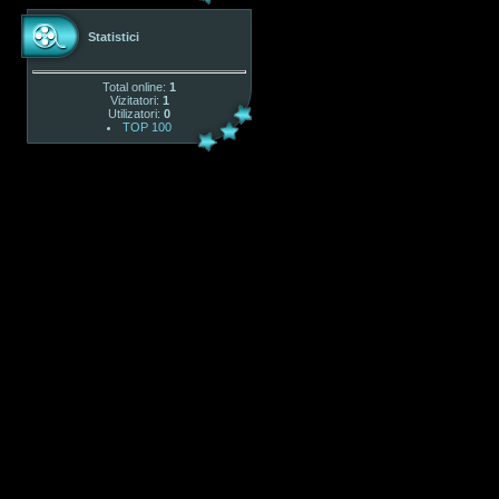
Statistici
Total online:
1
Vizitatori:
1
Utilizatori:
0
TOP 100