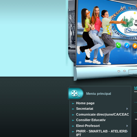
M
Meniu principal
Home page
Secretariat
Comunicate direcțiune/CA/CEAC
Consilier Educativ
Elevi-Profesori
PNRR - SMARTLAB - ATELIERE
IPT