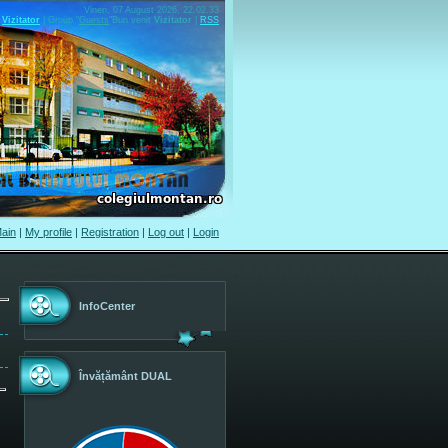
Vineri, 07 August 2026, 22.02.33
Vizitator
|
Group
"
Guests
"
Bun venit
Vizitator
|
RSS
ain
|
My profile
|
Registration
|
Log out
|
Login
InfoCenter
Învățământ DUAL