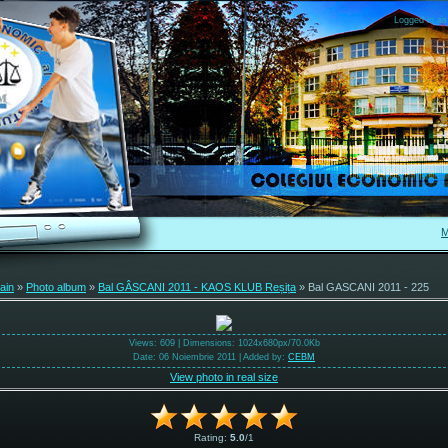
Logged in as
M
ain
»
Photo album
»
Bal GÂSCANI 2011 - KAOS KLUB Reșița
» Bal GASCANI 2011 - 225
Views
: 609 |
Dimensions
: 1024x680px/70.0Kb
Date
: 06 Noiembrie 2011 |
Added by
:
CEBM
View photo in real size
Rating
:
5.0
/
1