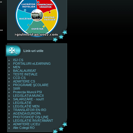
Link-uri utile
ISJ CS
PORTALURI eLEARNING
MEN
BACALAUREAT
TESTE INIȚIALE
CCD CS
ADMITERE CS
PROGRAME ŞCOLARE
SIIIR
Protecția Muncii PSI
LEGISLAȚIA MUNCII
SALARIZARE - nou!!!
LEGISLAȚIE
LEGISLAȚIE MEN
TRANSLATOR EN-RO
AGENDA EUROPA
PHOTOSHOP ON-LINE
LEGISLAȚIE ÎNVĂȚĂMÂNT
ADMITERE LICEU
Alte Colegii RO