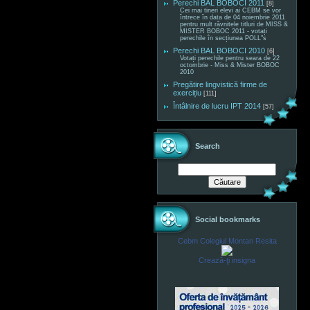
Perechi BAL BOBOCI 2011
[8]
Cei mai tineri elevi ai CEBM se vor
întrece în data de 04 noiembrie 2011
pentru mult râvnitele titluri de MISS &
MISTER BOBOC 2011 - votați
perechile în secțiunea POLL"s
Perechi BAL BOBOCI 2010
[6]
Votați perechile pentru seara de 22
octombrie - Miss & Mister BOBOC
2010
Pregătire lingvistică firme de
exercițiu
[111]
Întâlnire de lucru IPT 2014
[57]
Search
Social bookmarks
Cebm Colegiul Montan Resita
Crează-ţi insigna