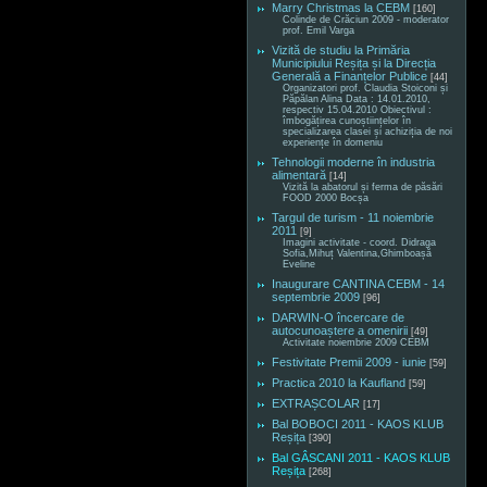
Marry Christmas la CEBM
[160]
Colinde de Crăciun 2009 - moderator
prof. Emil Varga
Vizită de studiu la Primăria
Municipiului Reșița și la Direcția
Generală a Finanțelor Publice
[44]
Organizatori prof. Claudia Stoiconi și
Păpălan Alina Data : 14.01.2010,
respectiv 15.04.2010 Obiectivul :
îmbogățirea cunoștiințelor în
specializarea clasei și achiziția de noi
experiențe în domeniu
Tehnologii moderne în industria
alimentară
[14]
Vizită la abatorul și ferma de păsări
FOOD 2000 Bocșa
Targul de turism - 11 noiembrie
2011
[9]
Imagini activitate - coord. Didraga
Sofia,Mihuț Valentina,Ghimboașă
Eveline
Inaugurare CANTINA CEBM - 14
septembrie 2009
[96]
DARWIN-O încercare de
autocunoaștere a omenirii
[49]
Activitate noiembrie 2009 CEBM
Festivitate Premii 2009 - iunie
[59]
Practica 2010 la Kaufland
[59]
EXTRAȘCOLAR
[17]
Bal BOBOCI 2011 - KAOS KLUB
Reșița
[390]
Bal GÂSCANI 2011 - KAOS KLUB
Reșița
[268]