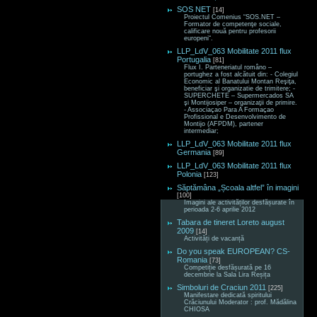
SOS NET
[14]
Proiectul Comenius “SOS.NET –
Formator de competenţe sociale,
calificare nouă pentru profesorii
europeni“.
LLP_LdV_063 Mobilitate 2011 flux
Portugalia
[81]
Flux I. Parteneriatul româno –
portughez a fost alcătuit din: - Colegiul
Economic al Banatului Montan Reşiţa,
beneficiar şi organizatie de trimitere; -
SUPERCHETE – Supermercados SA
şi Montijosiper – organizaţii de primire.
- Associaçao Para A Formaçao
Profissional e Desenvolvimento de
Montijo (AFPDM), partener
intermediar;
LLP_LdV_063 Mobilitate 2011 flux
Germania
[89]
LLP_LdV_063 Mobilitate 2011 flux
Polonia
[123]
Săptămâna „Școala altfel” în imagini
[100]
Imagini ale activităților desfășurate în
perioada 2-6 aprilie 2012
Tabara de tineret Loreto august
2009
[14]
Activități de vacanță
Do you speak EUROPEAN? CS-
Romania
[73]
Competiție desfășurată pe 16
decembrie la Sala Lira Reșița
Simboluri de Craciun 2011
[225]
Manifestare dedicată spiritului
Crăciunului Moderator : prof. Mădălina
CHIOSA