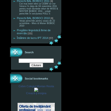
Perechi BAL BOBOCI 2011
[8]
Cei mai tineri elevi ai CEBM se vor
întrece în data de 04 noiembrie 2011
pentru mult râvnitele titluri de MISS &
MISTER BOBOC 2011 - votați
perechile în secțiunea POLL"s
Perechi BAL BOBOCI 2010
[6]
Votați perechile pentru seara de 22
octombrie - Miss & Mister BOBOC
2010
Pregătire lingvistică firme de
exercițiu
[111]
Întâlnire de lucru IPT 2014
[57]
Search
Social bookmarks
Cebm Colegiul Montan Resita
Crează-ţi insigna