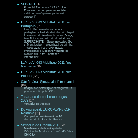
SOS NET
[14]
Proiectul Comenius “SOS.NET –
Formator de competenţe sociale,
calificare nouă pentru profesorii
europeni“.
LLP_LdV_063 Mobilitate 2011 flux
Portugalia
[81]
Flux I. Parteneriatul româno –
portughez a fost alcătuit din: - Colegiul
Economic al Banatului Montan Reşiţa,
beneficiar şi organizatie de trimitere; -
SUPERCHETE – Supermercados SA
şi Montijosiper – organizaţii de primire.
- Associaçao Para A Formaçao
Profissional e Desenvolvimento de
Montijo (AFPDM), partener
intermediar;
LLP_LdV_063 Mobilitate 2011 flux
Germania
[89]
LLP_LdV_063 Mobilitate 2011 flux
Polonia
[123]
Săptămâna „Școala altfel” în imagini
[100]
Imagini ale activităților desfășurate în
perioada 2-6 aprilie 2012
Tabara de tineret Loreto august
2009
[14]
Activități de vacanță
Do you speak EUROPEAN? CS-
Romania
[73]
Competiție desfășurată pe 16
decembrie la Sala Lira Reșița
Simboluri de Craciun 2011
[225]
Manifestare dedicată spiritului
Crăciunului Moderator : prof. Mădălina
CHIOSA