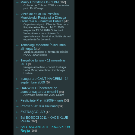
Marry Christmas la CEBM
[160]
Colinde de Crăciun 2009 - moderator
prof. Emil Varga
Vizită de studiu la Primăria
Municipiului Reșița și la Direcția
Generală a Finanțelor Publice
[44]
Organizatori prof. Claudia Stoiconi și
Păpălan Alina Data : 14.01.2010,
respectiv 15.04.2010 Obiectivul :
îmbogățirea cunoștiințelor în
specializarea clasei și achiziția de noi
experiențe în domeniu
Tehnologii moderne în industria
alimentară
[14]
Vizită la abatorul și ferma de păsări
FOOD 2000 Bocșa
Targul de turism - 11 noiembrie
2011
[9]
Imagini activitate - coord. Didraga
Sofia,Mihuț Valentina,Ghimboașă
Eveline
Inaugurare CANTINA CEBM - 14
septembrie 2009
[96]
DARWIN-O încercare de
autocunoaștere a omenirii
[49]
Activitate noiembrie 2009 CEBM
Festivitate Premii 2009 - iunie
[59]
Practica 2010 la Kaufland
[59]
EXTRAȘCOLAR
[17]
Bal BOBOCI 2011 - KAOS KLUB
Reșița
[390]
Bal GÂSCANI 2011 - KAOS KLUB
Reșița
[268]