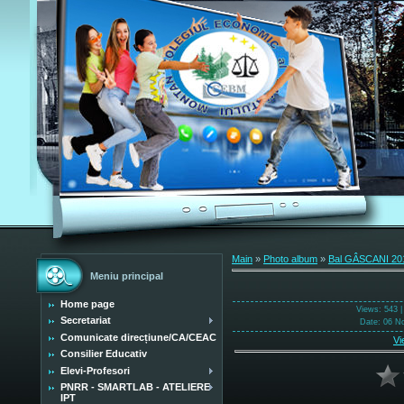
Main
»
Photo album
»
Bal GÂSCANI 20
Meniu principal
Home page
Views
: 543 
Secretariat
Date
: 06 N
Comunicate direcțiune/CA/CEAC
Vi
Consilier Educativ
Elevi-Profesori
PNRR - SMARTLAB - ATELIERE
IPT