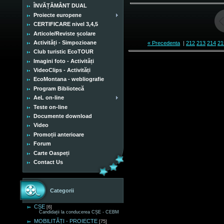
ÎNVĂȚĂMÂNT DUAL
Proiecte europene
CERTIFICARE nivel 3,4,5
Articole/Reviste școlare
Activități - Simpozioane
« Precedenta
|
212
213
214
21
Club turistic EcoTOUR
Imagini foto - Activități
VideoClips - Activități
EcoMontana - webliografie
Program Bibliotecă
AeL on-line
Teste on-line
Documente download
Video
Promoții anterioare
Forum
Carte Oaspeți
Contact Us
Categorii
CȘE
[6]
Candidații la conducerea CȘE - CEBM
MOBILITĂȚI - PROIECTE
[75]