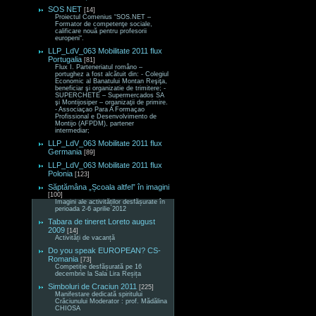
SOS NET
[14]
Proiectul Comenius “SOS.NET –
Formator de competenţe sociale,
calificare nouă pentru profesorii
europeni“.
LLP_LdV_063 Mobilitate 2011 flux
Portugalia
[81]
Flux I. Parteneriatul româno –
portughez a fost alcătuit din: - Colegiul
Economic al Banatului Montan Reşiţa,
beneficiar şi organizatie de trimitere; -
SUPERCHETE – Supermercados SA
şi Montijosiper – organizaţii de primire.
- Associaçao Para A Formaçao
Profissional e Desenvolvimento de
Montijo (AFPDM), partener
intermediar;
LLP_LdV_063 Mobilitate 2011 flux
Germania
[89]
LLP_LdV_063 Mobilitate 2011 flux
Polonia
[123]
Săptămâna „Școala altfel” în imagini
[100]
Imagini ale activităților desfășurate în
perioada 2-6 aprilie 2012
Tabara de tineret Loreto august
2009
[14]
Activități de vacanță
Do you speak EUROPEAN? CS-
Romania
[73]
Competiție desfășurată pe 16
decembrie la Sala Lira Reșița
Simboluri de Craciun 2011
[225]
Manifestare dedicată spiritului
Crăciunului Moderator : prof. Mădălina
CHIOSA