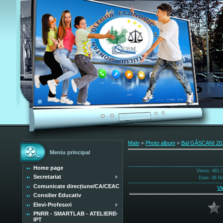
Main
»
Photo album
»
Bal GÂSCANI 20
Meniu principal
Home page
Views
: 461 
Secretariat
Date
: 06 N
Comunicate direcțiune/CA/CEAC
Vi
Consilier Educativ
Elevi-Profesori
PNRR - SMARTLAB - ATELIERE
IPT