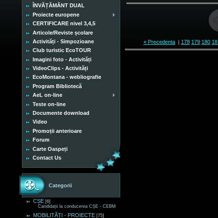
ÎNVĂȚĂMÂNT DUAL
Proiecte europene
CERTIFICARE nivel 3,4,5
Articole/Reviste școlare
Activități - Simpozioane
« Precedenta
|
178
179
180
18
Club turistic EcoTOUR
Imagini foto - Activități
VideoClips - Activități
EcoMontana - webliografie
Program Bibliotecă
AeL on-line
Teste on-line
Documente download
Video
Promoții anterioare
Forum
Carte Oaspeți
Contact Us
Categorii
CȘE
[6]
Candidații la conducerea CȘE - CEBM
MOBILITĂȚI - PROIECTE
[75]