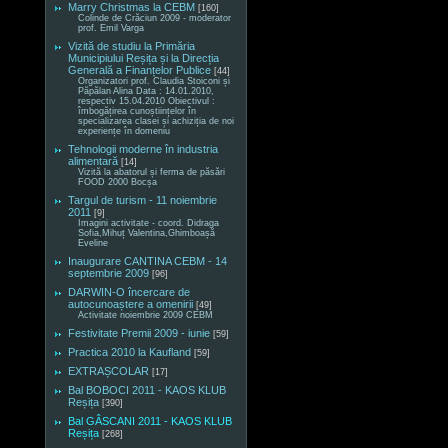
Marry Christmas la CEBM
[160]
Colinde de Crăciun 2009 - moderator
prof. Emil Varga
Vizită de studiu la Primăria
Municipiului Reșița și la Direcția
Generală a Finanțelor Publice
[44]
Organizatori prof. Claudia Stoiconi și
Păpălan Alina Data : 14.01.2010,
respectiv 15.04.2010 Obiectivul :
îmbogățirea cunoștiințelor în
specializarea clasei și achiziția de noi
experiențe în domeniu
Tehnologii moderne în industria
alimentară
[14]
Vizită la abatorul și ferma de păsări
FOOD 2000 Bocșa
Targul de turism - 11 noiembrie
2011
[9]
Imagini activitate - coord. Didraga
Sofia,Mihuț Valentina,Ghimboașă
Eveline
Inaugurare CANTINA CEBM - 14
septembrie 2009
[96]
DARWIN-O încercare de
autocunoaștere a omenirii
[49]
Activitate noiembrie 2009 CEBM
Festivitate Premii 2009 - iunie
[59]
Practica 2010 la Kaufland
[59]
EXTRAȘCOLAR
[17]
Bal BOBOCI 2011 - KAOS KLUB
Reșița
[390]
Bal GÂSCANI 2011 - KAOS KLUB
Reșița
[268]