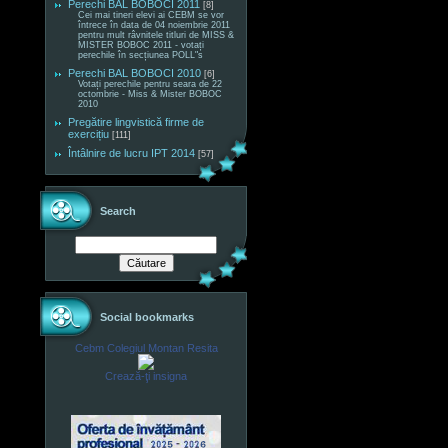
Perechi BAL BOBOCI 2011
[8]
Cei mai tineri elevi ai CEBM se vor
întrece în data de 04 noiembrie 2011
pentru mult râvnitele titluri de MISS &
MISTER BOBOC 2011 - votați
perechile în secțiunea POLL"s
Perechi BAL BOBOCI 2010
[6]
Votați perechile pentru seara de 22
octombrie - Miss & Mister BOBOC
2010
Pregătire lingvistică firme de
exercițiu
[111]
Întâlnire de lucru IPT 2014
[57]
Search
Social bookmarks
Cebm Colegiul Montan Resita
Crează-ţi insigna