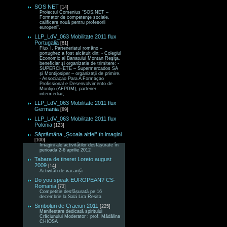
SOS NET
[14]
Proiectul Comenius “SOS.NET –
Formator de competenţe sociale,
calificare nouă pentru profesorii
europeni“.
LLP_LdV_063 Mobilitate 2011 flux
Portugalia
[81]
Flux I. Parteneriatul româno –
portughez a fost alcătuit din: - Colegiul
Economic al Banatului Montan Reşiţa,
beneficiar şi organizatie de trimitere; -
SUPERCHETE – Supermercados SA
şi Montijosiper – organizaţii de primire.
- Associaçao Para A Formaçao
Profissional e Desenvolvimento de
Montijo (AFPDM), partener
intermediar;
LLP_LdV_063 Mobilitate 2011 flux
Germania
[89]
LLP_LdV_063 Mobilitate 2011 flux
Polonia
[123]
Săptămâna „Școala altfel” în imagini
[100]
Imagini ale activităților desfășurate în
perioada 2-6 aprilie 2012
Tabara de tineret Loreto august
2009
[14]
Activități de vacanță
Do you speak EUROPEAN? CS-
Romania
[73]
Competiție desfășurată pe 16
decembrie la Sala Lira Reșița
Simboluri de Craciun 2011
[225]
Manifestare dedicată spiritului
Crăciunului Moderator : prof. Mădălina
CHIOSA