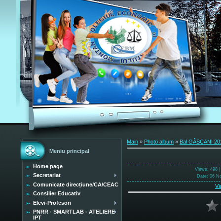
Main
»
Photo album
»
Bal GÂSCANI 20
Meniu principal
Home page
Views
: 498 
Secretariat
Date
: 06 N
Comunicate direcțiune/CA/CEAC
Vi
Consilier Educativ
Elevi-Profesori
PNRR - SMARTLAB - ATELIERE
IPT