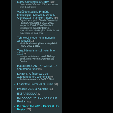
Marry Christmas la CEBM
[160]
Colinde de Crăciun 2009 - moderator
prof. Emil Varga
Vizită de studiu la Primăria
Municipiului Reșița și la Direcția
Generală a Finanțelor Publice
[44]
Organizatori prof. Claudia Stoiconi și
Păpălan Alina Data : 14.01.2010,
respectiv 15.04.2010 Obiectivul :
îmbogățirea cunoștiințelor în
specializarea clasei și achiziția de noi
experiențe în domeniu
Tehnologii moderne în industria
alimentară
[14]
Vizită la abatorul și ferma de păsări
FOOD 2000 Bocșa
Targul de turism - 11 noiembrie
2011
[9]
Imagini activitate - coord. Didraga
Sofia,Mihuț Valentina,Ghimboașă
Eveline
Inaugurare CANTINA CEBM - 14
septembrie 2009
[96]
DARWIN-O încercare de
autocunoaștere a omenirii
[49]
Activitate noiembrie 2009 CEBM
Festivitate Premii 2009 - iunie
[59]
Practica 2010 la Kaufland
[59]
EXTRAȘCOLAR
[17]
Bal BOBOCI 2011 - KAOS KLUB
Reșița
[390]
Bal GÂSCANI 2011 - KAOS KLUB
Reșița
[268]