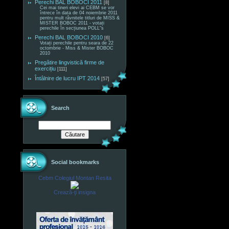
Perechi BAL BOBOCI 2011
[8]
Cei mai tineri elevi ai CEBM se vor
întrece în data de 04 noiembrie 2011
pentru mult râvnitele titluri de MISS &
MISTER BOBOC 2011 - votați
perechile în secțiunea POLL"s
Perechi BAL BOBOCI 2010
[6]
Votați perechile pentru seara de 22
octombrie - Miss & Mister BOBOC
2010
Pregătire lingvistică firme de
exercițiu
[111]
Întâlnire de lucru IPT 2014
[57]
Search
Social bookmarks
Cebm Colegiul Montan Resita
Crează-ţi insigna