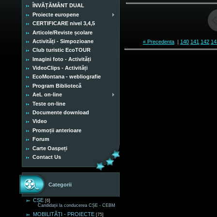
ÎNVĂȚĂMÂNT DUAL
Proiecte europene
CERTIFICARE nivel 3,4,5
Articole/Reviste școlare
Activități - Simpozioane
« Precedenta
|
140
141
142
14
Club turistic EcoTOUR
Imagini foto - Activități
VideoClips - Activități
EcoMontana - webliografie
Program Bibliotecă
AeL on-line
Teste on-line
Documente download
Video
Promoții anterioare
Forum
Carte Oaspeți
Contact Us
Categorii
CȘE
[6]
Candidații la conducerea CȘE - CEBM
MOBILITĂȚI - PROIECTE
[75]