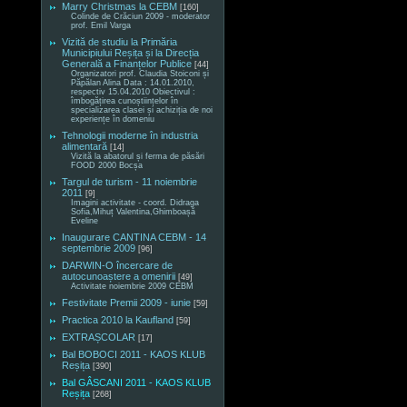
Marry Christmas la CEBM
[160]
Colinde de Crăciun 2009 - moderator
prof. Emil Varga
Vizită de studiu la Primăria
Municipiului Reșița și la Direcția
Generală a Finanțelor Publice
[44]
Organizatori prof. Claudia Stoiconi și
Păpălan Alina Data : 14.01.2010,
respectiv 15.04.2010 Obiectivul :
îmbogățirea cunoștiințelor în
specializarea clasei și achiziția de noi
experiențe în domeniu
Tehnologii moderne în industria
alimentară
[14]
Vizită la abatorul și ferma de păsări
FOOD 2000 Bocșa
Targul de turism - 11 noiembrie
2011
[9]
Imagini activitate - coord. Didraga
Sofia,Mihuț Valentina,Ghimboașă
Eveline
Inaugurare CANTINA CEBM - 14
septembrie 2009
[96]
DARWIN-O încercare de
autocunoaștere a omenirii
[49]
Activitate noiembrie 2009 CEBM
Festivitate Premii 2009 - iunie
[59]
Practica 2010 la Kaufland
[59]
EXTRAȘCOLAR
[17]
Bal BOBOCI 2011 - KAOS KLUB
Reșița
[390]
Bal GÂSCANI 2011 - KAOS KLUB
Reșița
[268]