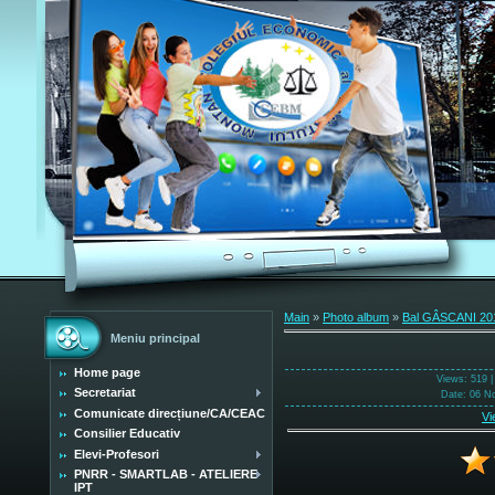
Main
»
Photo album
»
Bal GÂSCANI 20
Meniu principal
Home page
Views
: 519 
Secretariat
Date
: 06 N
Comunicate direcțiune/CA/CEAC
Vi
Consilier Educativ
Elevi-Profesori
PNRR - SMARTLAB - ATELIERE
IPT