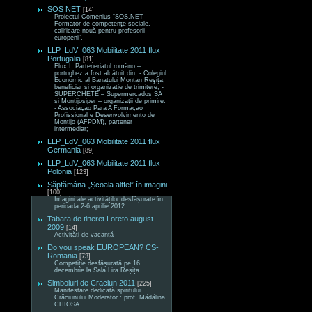
SOS NET
[14]
Proiectul Comenius “SOS.NET –
Formator de competenţe sociale,
calificare nouă pentru profesorii
europeni“.
LLP_LdV_063 Mobilitate 2011 flux
Portugalia
[81]
Flux I. Parteneriatul româno –
portughez a fost alcătuit din: - Colegiul
Economic al Banatului Montan Reşiţa,
beneficiar şi organizatie de trimitere; -
SUPERCHETE – Supermercados SA
şi Montijosiper – organizaţii de primire.
- Associaçao Para A Formaçao
Profissional e Desenvolvimento de
Montijo (AFPDM), partener
intermediar;
LLP_LdV_063 Mobilitate 2011 flux
Germania
[89]
LLP_LdV_063 Mobilitate 2011 flux
Polonia
[123]
Săptămâna „Școala altfel” în imagini
[100]
Imagini ale activităților desfășurate în
perioada 2-6 aprilie 2012
Tabara de tineret Loreto august
2009
[14]
Activități de vacanță
Do you speak EUROPEAN? CS-
Romania
[73]
Competiție desfășurată pe 16
decembrie la Sala Lira Reșița
Simboluri de Craciun 2011
[225]
Manifestare dedicată spiritului
Crăciunului Moderator : prof. Mădălina
CHIOSA