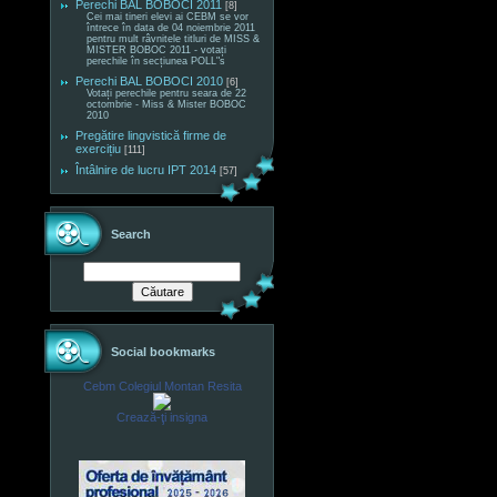
Perechi BAL BOBOCI 2011
[8]
Cei mai tineri elevi ai CEBM se vor
întrece în data de 04 noiembrie 2011
pentru mult râvnitele titluri de MISS &
MISTER BOBOC 2011 - votați
perechile în secțiunea POLL"s
Perechi BAL BOBOCI 2010
[6]
Votați perechile pentru seara de 22
octombrie - Miss & Mister BOBOC
2010
Pregătire lingvistică firme de
exercițiu
[111]
Întâlnire de lucru IPT 2014
[57]
Search
Social bookmarks
Cebm Colegiul Montan Resita
Crează-ţi insigna