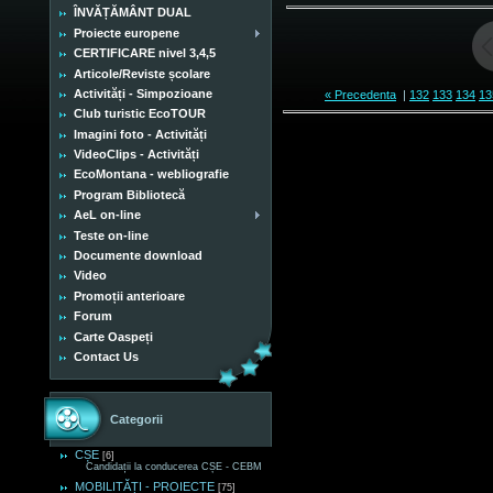
ÎNVĂȚĂMÂNT DUAL
Proiecte europene
CERTIFICARE nivel 3,4,5
Articole/Reviste școlare
Activități - Simpozioane
« Precedenta
|
132
133
134
13
Club turistic EcoTOUR
Imagini foto - Activități
VideoClips - Activități
EcoMontana - webliografie
Program Bibliotecă
AeL on-line
Teste on-line
Documente download
Video
Promoții anterioare
Forum
Carte Oaspeți
Contact Us
Categorii
CȘE
[6]
Candidații la conducerea CȘE - CEBM
MOBILITĂȚI - PROIECTE
[75]