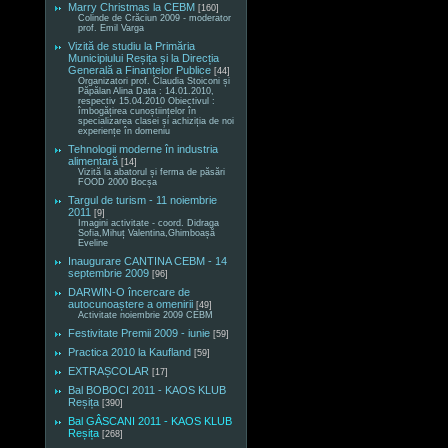
Marry Christmas la CEBM
[160]
Colinde de Crăciun 2009 - moderator
prof. Emil Varga
Vizită de studiu la Primăria
Municipiului Reșița și la Direcția
Generală a Finanțelor Publice
[44]
Organizatori prof. Claudia Stoiconi și
Păpălan Alina Data : 14.01.2010,
respectiv 15.04.2010 Obiectivul :
îmbogățirea cunoștiințelor în
specializarea clasei și achiziția de noi
experiențe în domeniu
Tehnologii moderne în industria
alimentară
[14]
Vizită la abatorul și ferma de păsări
FOOD 2000 Bocșa
Targul de turism - 11 noiembrie
2011
[9]
Imagini activitate - coord. Didraga
Sofia,Mihuț Valentina,Ghimboașă
Eveline
Inaugurare CANTINA CEBM - 14
septembrie 2009
[96]
DARWIN-O încercare de
autocunoaștere a omenirii
[49]
Activitate noiembrie 2009 CEBM
Festivitate Premii 2009 - iunie
[59]
Practica 2010 la Kaufland
[59]
EXTRAȘCOLAR
[17]
Bal BOBOCI 2011 - KAOS KLUB
Reșița
[390]
Bal GÂSCANI 2011 - KAOS KLUB
Reșița
[268]