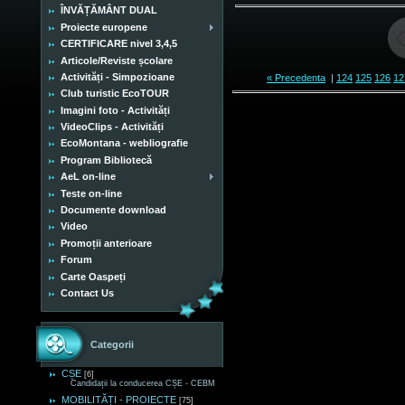
ÎNVĂȚĂMÂNT DUAL
Proiecte europene
CERTIFICARE nivel 3,4,5
Articole/Reviste școlare
Activități - Simpozioane
« Precedenta
|
124
125
126
12
Club turistic EcoTOUR
Imagini foto - Activități
VideoClips - Activități
EcoMontana - webliografie
Program Bibliotecă
AeL on-line
Teste on-line
Documente download
Video
Promoții anterioare
Forum
Carte Oaspeți
Contact Us
Categorii
CȘE
[6]
Candidații la conducerea CȘE - CEBM
MOBILITĂȚI - PROIECTE
[75]