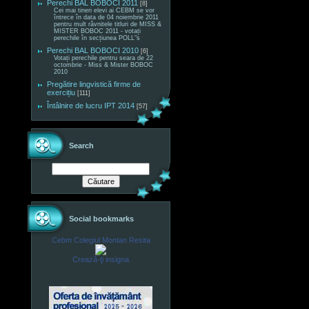
Perechi BAL BOBOCI 2011
[8]
Cei mai tineri elevi ai CEBM se vor
întrece în data de 04 noiembrie 2011
pentru mult râvnitele titluri de MISS &
MISTER BOBOC 2011 - votați
perechile în secțiunea POLL"s
Perechi BAL BOBOCI 2010
[6]
Votați perechile pentru seara de 22
octombrie - Miss & Mister BOBOC
2010
Pregătire lingvistică firme de
exercițiu
[111]
Întâlnire de lucru IPT 2014
[57]
Search
Social bookmarks
Cebm Colegiul Montan Resita
Crează-ţi insigna