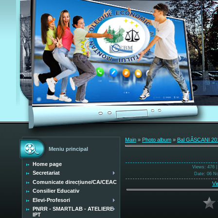
Main
»
Photo album
»
Bal GÂSCANI 20
Meniu principal
Home page
Views
: 476 
Secretariat
Date
: 06 N
Comunicate direcțiune/CA/CEAC
Vi
Consilier Educativ
Elevi-Profesori
PNRR - SMARTLAB - ATELIERE
IPT