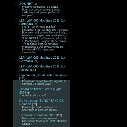
SOS NET
[14]
Proiectul Comenius “SOS.NET –
Formator de competenţe sociale,
calificare nouă pentru profesorii
europeni“.
LLP_LdV_063 Mobilitate 2011 flux
Portugalia
[81]
Flux I. Parteneriatul româno –
portughez a fost alcătuit din: - Colegiul
Economic al Banatului Montan Reşiţa,
beneficiar şi organizatie de trimitere; -
SUPERCHETE – Supermercados SA
şi Montijosiper – organizaţii de primire.
- Associaçao Para A Formaçao
Profissional e Desenvolvimento de
Montijo (AFPDM), partener
intermediar;
LLP_LdV_063 Mobilitate 2011 flux
Germania
[89]
LLP_LdV_063 Mobilitate 2011 flux
Polonia
[123]
Săptămâna „Școala altfel” în imagini
[100]
Imagini ale activităților desfășurate în
perioada 2-6 aprilie 2012
Tabara de tineret Loreto august
2009
[14]
Activități de vacanță
Do you speak EUROPEAN? CS-
Romania
[73]
Competiție desfășurată pe 16
decembrie la Sala Lira Reșița
Simboluri de Craciun 2011
[225]
Manifestare dedicată spiritului
Crăciunului Moderator : prof. Mădălina
CHIOSA