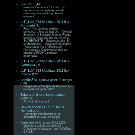
SOS NET
[14]
Proiectul Comenius “SOS.NET –
Formator de competenţe sociale,
calificare nouă pentru profesorii
europeni“.
LLP_LdV_063 Mobilitate 2011 flux
Portugalia
[81]
Flux I. Parteneriatul româno –
portughez a fost alcătuit din: - Colegiul
Economic al Banatului Montan Reşiţa,
beneficiar şi organizatie de trimitere; -
SUPERCHETE – Supermercados SA
şi Montijosiper – organizaţii de primire.
- Associaçao Para A Formaçao
Profissional e Desenvolvimento de
Montijo (AFPDM), partener
intermediar;
LLP_LdV_063 Mobilitate 2011 flux
Germania
[89]
LLP_LdV_063 Mobilitate 2011 flux
Polonia
[123]
Săptămâna „Școala altfel” în imagini
[100]
Imagini ale activităților desfășurate în
perioada 2-6 aprilie 2012
Tabara de tineret Loreto august
2009
[14]
Activități de vacanță
Do you speak EUROPEAN? CS-
Romania
[73]
Competiție desfășurată pe 16
decembrie la Sala Lira Reșița
Simboluri de Craciun 2011
[225]
Manifestare dedicată spiritului
Crăciunului Moderator : prof. Mădălina
CHIOSA