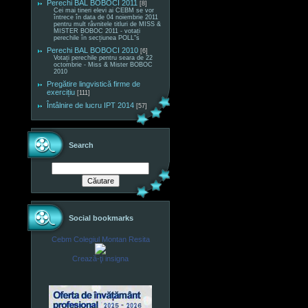
Perechi BAL BOBOCI 2011
[8]
Cei mai tineri elevi ai CEBM se vor
întrece în data de 04 noiembrie 2011
pentru mult râvnitele titluri de MISS &
MISTER BOBOC 2011 - votați
perechile în secțiunea POLL"s
Perechi BAL BOBOCI 2010
[6]
Votați perechile pentru seara de 22
octombrie - Miss & Mister BOBOC
2010
Pregătire lingvistică firme de
exercițiu
[111]
Întâlnire de lucru IPT 2014
[57]
Search
Social bookmarks
Cebm Colegiul Montan Resita
Crează-ţi insigna