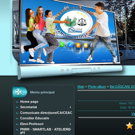
Main
»
Photo album
»
Bal GÂSCANI 20
Meniu principal
Home page
Views
: 522 
Secretariat
Date
: 06 N
Comunicate direcțiune/CA/CEAC
Vi
Consilier Educativ
Elevi-Profesori
PNRR - SMARTLAB - ATELIERE
IPT