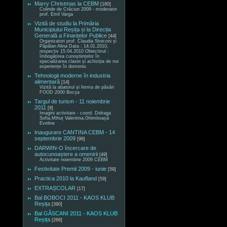
Marry Christmas la CEBM
[160]
Colinde de Crăciun 2009 - moderator
prof. Emil Varga
Vizită de studiu la Primăria
Municipiului Reșița și la Direcția
Generală a Finanțelor Publice
[44]
Organizatori prof. Claudia Stoiconi și
Păpălan Alina Data : 14.01.2010,
respectiv 15.04.2010 Obiectivul :
îmbogățirea cunoștiințelor în
specializarea clasei și achiziția de noi
experiențe în domeniu
Tehnologii moderne în industria
alimentară
[14]
Vizită la abatorul și ferma de păsări
FOOD 2000 Bocșa
Targul de turism - 11 noiembrie
2011
[9]
Imagini activitate - coord. Didraga
Sofia,Mihuț Valentina,Ghimboașă
Eveline
Inaugurare CANTINA CEBM - 14
septembrie 2009
[96]
DARWIN-O încercare de
autocunoaștere a omenirii
[49]
Activitate noiembrie 2009 CEBM
Festivitate Premii 2009 - iunie
[59]
Practica 2010 la Kaufland
[59]
EXTRAȘCOLAR
[17]
Bal BOBOCI 2011 - KAOS KLUB
Reșița
[390]
Bal GÂSCANI 2011 - KAOS KLUB
Reșița
[268]