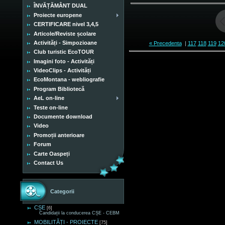
ÎNVĂȚĂMÂNT DUAL
Proiecte europene
CERTIFICARE nivel 3,4,5
Articole/Reviste școlare
Activități - Simpozioane
« Precedenta
|
117
118
119
12
Club turistic EcoTOUR
Imagini foto - Activități
VideoClips - Activități
EcoMontana - webliografie
Program Bibliotecă
AeL on-line
Teste on-line
Documente download
Video
Promoții anterioare
Forum
Carte Oaspeți
Contact Us
Categorii
CȘE
[6]
Candidații la conducerea CȘE - CEBM
MOBILITĂȚI - PROIECTE
[75]