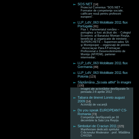
SOS NET
[14]
Proiectul Comenius “SOS.NET –
Formator de competenţe sociale,
calificare nouă pentru profesorii
europeni“.
LLP_LdV_063 Mobilitate 2011 flux
Portugalia
[81]
Flux I. Parteneriatul româno –
portughez a fost alcătuit din: - Colegiul
Economic al Banatului Montan Reşiţa,
beneficiar şi organizatie de trimitere; -
SUPERCHETE – Supermercados SA
şi Montijosiper – organizaţii de primire.
- Associaçao Para A Formaçao
Profissional e Desenvolvimento de
Montijo (AFPDM), partener
intermediar;
LLP_LdV_063 Mobilitate 2011 flux
Germania
[89]
LLP_LdV_063 Mobilitate 2011 flux
Polonia
[123]
Săptămâna „Școala altfel” în imagini
[100]
Imagini ale activităților desfășurate în
perioada 2-6 aprilie 2012
Tabara de tineret Loreto august
2009
[14]
Activități de vacanță
Do you speak EUROPEAN? CS-
Romania
[73]
Competiție desfășurată pe 16
decembrie la Sala Lira Reșița
Simboluri de Craciun 2011
[225]
Manifestare dedicată spiritului
Crăciunului Moderator : prof. Mădălina
CHIOSA