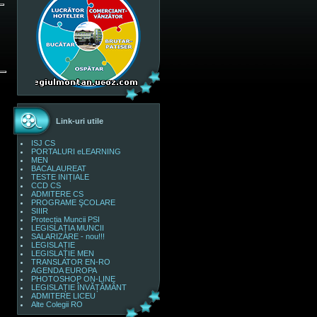
Link-uri utile
ISJ CS
PORTALURI eLEARNING
MEN
BACALAUREAT
TESTE INIȚIALE
CCD CS
ADMITERE CS
PROGRAME ŞCOLARE
SIIIR
Protecția Muncii PSI
LEGISLAȚIA MUNCII
SALARIZARE - nou!!!
LEGISLAȚIE
LEGISLAȚIE MEN
TRANSLATOR EN-RO
AGENDA EUROPA
PHOTOSHOP ON-LINE
LEGISLAȚIE ÎNVĂȚĂMÂNT
ADMITERE LICEU
Alte Colegii RO