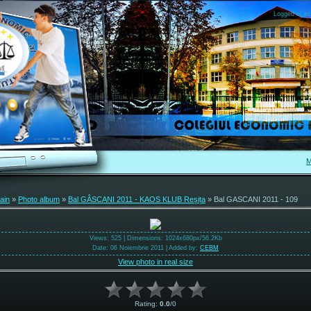
Logged in as
M
ain
»
Photo album
»
Bal GÂSCANI 2011 - KAOS KLUB Reșița
» Bal GASCANI 2011 - 109
Views
: 525 |
Dimensions
: 1024x680px/56.2Kb
Date
: 06 Noiembrie 2011 |
Added by
:
CEBM
View photo in real size
Rating
:
0.0
/
0