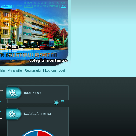
Duminică, 09 August 2026, 15.15.51
Vizitator
|
Group
"
Guests
"
Bun venit
Vizitator
|
RSS
ain
|
My profile
|
Registration
|
Log out
|
Login
InfoCenter
Învățământ DUAL