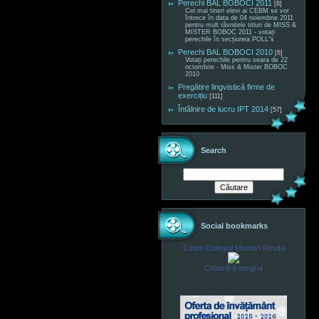
Perechi BAL BOBOCI 2011
[8]
Cei mai tineri elevi ai CEBM se vor
întrece în data de 04 noiembrie 2011
pentru mult râvnitele titluri de MISS &
MISTER BOBOC 2011 - votați
perechile în secțiunea POLL"s
Perechi BAL BOBOCI 2010
[6]
Votați perechile pentru seara de 22
octombrie - Miss & Mister BOBOC
2010
Pregătire lingvistică firme de
exercițiu
[111]
Întâlnire de lucru IPT 2014
[57]
Search
Social bookmarks
Cebm Colegiul Montan Resita
Crează-ţi insigna