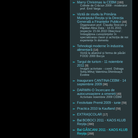
Marry Christmas la CEBM
[160]
Colinde de Crăciun 2009 - moderator
prof. Emil Varga
Vizită de studiu la Primăria
Municipiului Reșița și la Direcția
Generală a Finanțelor Publice
[44]
Organizatori prof. Claudia Stoiconi și
Păpălan Alina Data : 14.01.2010,
respectiv 15.04.2010 Obiectivul :
îmbogățirea cunoștiințelor în
specializarea clasei și achiziția de noi
experiențe în domeniu
Tehnologii moderne în industria
alimentară
[14]
Vizită la abatorul și ferma de păsări
FOOD 2000 Bocșa
Targul de turism - 11 noiembrie
2011
[9]
Imagini activitate - coord. Didraga
Sofia,Mihuț Valentina,Ghimboașă
Eveline
Inaugurare CANTINA CEBM - 14
septembrie 2009
[96]
DARWIN-O încercare de
autocunoaștere a omenirii
[49]
Activitate noiembrie 2009 CEBM
Festivitate Premii 2009 - iunie
[59]
Practica 2010 la Kaufland
[59]
EXTRAȘCOLAR
[17]
Bal BOBOCI 2011 - KAOS KLUB
Reșița
[390]
Bal GÂSCANI 2011 - KAOS KLUB
Reșița
[268]