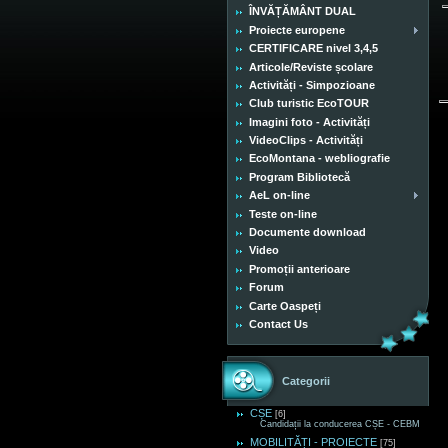
ÎNVĂȚĂMÂNT DUAL
Proiecte europene
CERTIFICARE nivel 3,4,5
Articole/Reviste școlare
Activități - Simpozioane
Club turistic EcoTOUR
Imagini foto - Activități
VideoClips - Activități
EcoMontana - webliografie
Program Bibliotecă
AeL on-line
Teste on-line
Documente download
Video
Promoții anterioare
Forum
Carte Oaspeți
Contact Us
Categorii
CȘE
[6]
Candidații la conducerea CȘE - CEBM
MOBILITĂȚI - PROIECTE
[75]