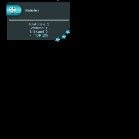
Statistici
Total online:
1
Vizitatori:
1
Utilizatori:
0
TOP 100