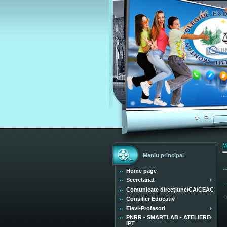
M
Meniu principal
Home page
Secretariat
Comunicate direcțiune/CA/CEAC
Consilier Educativ
Elevi-Profesori
PNRR - SMARTLAB - ATELIERE
IPT