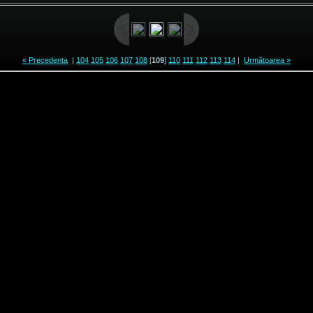
« Precedenta
|
104
105
106
107
108
[
109
]
110
111
112
113
114
|
Următoarea »