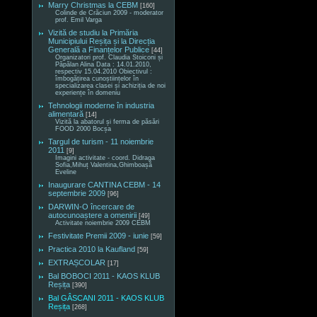
Marry Christmas la CEBM
[160]
Colinde de Crăciun 2009 - moderator
prof. Emil Varga
Vizită de studiu la Primăria
Municipiului Reșița și la Direcția
Generală a Finanțelor Publice
[44]
Organizatori prof. Claudia Stoiconi și
Păpălan Alina Data : 14.01.2010,
respectiv 15.04.2010 Obiectivul :
îmbogățirea cunoștiințelor în
specializarea clasei și achiziția de noi
experiențe în domeniu
Tehnologii moderne în industria
alimentară
[14]
Vizită la abatorul și ferma de păsări
FOOD 2000 Bocșa
Targul de turism - 11 noiembrie
2011
[9]
Imagini activitate - coord. Didraga
Sofia,Mihuț Valentina,Ghimboașă
Eveline
Inaugurare CANTINA CEBM - 14
septembrie 2009
[96]
DARWIN-O încercare de
autocunoaștere a omenirii
[49]
Activitate noiembrie 2009 CEBM
Festivitate Premii 2009 - iunie
[59]
Practica 2010 la Kaufland
[59]
EXTRAȘCOLAR
[17]
Bal BOBOCI 2011 - KAOS KLUB
Reșița
[390]
Bal GÂSCANI 2011 - KAOS KLUB
Reșița
[268]