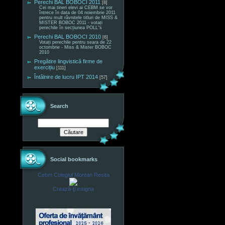
Perechi BAL BOBOCI 2011
[8]
Cei mai tineri elevi ai CEBM se vor
întrece în data de 04 noiembrie 2011
pentru mult râvnitele titluri de MISS &
MISTER BOBOC 2011 - votați
perechile în secțiunea POLL"s
Perechi BAL BOBOCI 2010
[6]
Votați perechile pentru seara de 22
octombrie - Miss & Mister BOBOC
2010
Pregătire lingvistică firme de
exercițiu
[111]
Întâlnire de lucru IPT 2014
[57]
Search
Social bookmarks
Cebm Colegiul Montan Resita
Crează-ţi insigna