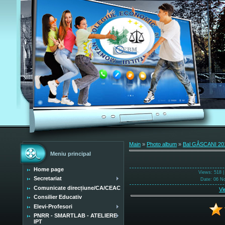
Main
»
Photo album
»
Bal GÂSCANI 20
Meniu principal
Home page
Views
: 518 
Secretariat
Date
: 06 N
Comunicate direcțiune/CA/CEAC
Vi
Consilier Educativ
Elevi-Profesori
PNRR - SMARTLAB - ATELIERE
IPT