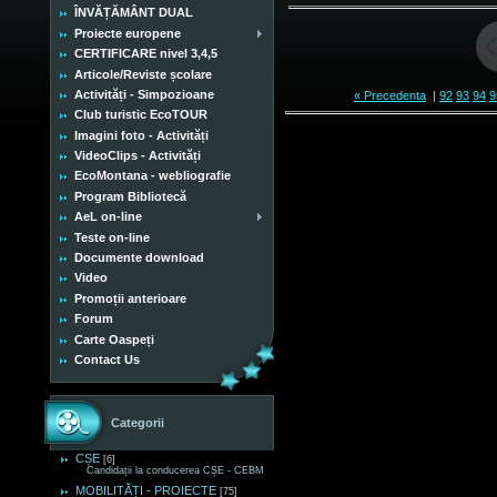
ÎNVĂȚĂMÂNT DUAL
Proiecte europene
CERTIFICARE nivel 3,4,5
Articole/Reviste școlare
Activități - Simpozioane
« Precedenta
|
92
93
94
9
Club turistic EcoTOUR
Imagini foto - Activități
VideoClips - Activități
EcoMontana - webliografie
Program Bibliotecă
AeL on-line
Teste on-line
Documente download
Video
Promoții anterioare
Forum
Carte Oaspeți
Contact Us
Categorii
CȘE
[6]
Candidații la conducerea CȘE - CEBM
MOBILITĂȚI - PROIECTE
[75]