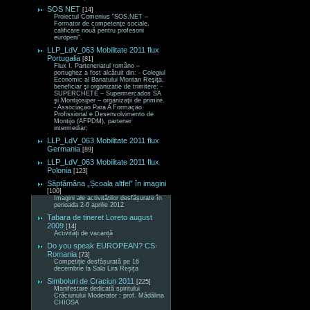
SOS NET
[14]
Proiectul Comenius “SOS.NET –
Formator de competenţe sociale,
calificare nouă pentru profesorii
europeni“.
LLP_LdV_063 Mobilitate 2011 flux
Portugalia
[81]
Flux I. Parteneriatul româno –
portughez a fost alcătuit din: - Colegiul
Economic al Banatului Montan Reşiţa,
beneficiar şi organizatie de trimitere; -
SUPERCHETE – Supermercados SA
şi Montijosiper – organizaţii de primire.
- Associaçao Para A Formaçao
Profissional e Desenvolvimento de
Montijo (AFPDM), partener
intermediar;
LLP_LdV_063 Mobilitate 2011 flux
Germania
[89]
LLP_LdV_063 Mobilitate 2011 flux
Polonia
[123]
Săptămâna „Școala altfel” în imagini
[100]
Imagini ale activităților desfășurate în
perioada 2-6 aprilie 2012
Tabara de tineret Loreto august
2009
[14]
Activități de vacanță
Do you speak EUROPEAN? CS-
Romania
[73]
Competiție desfășurată pe 16
decembrie la Sala Lira Reșița
Simboluri de Craciun 2011
[225]
Manifestare dedicată spiritului
Crăciunului Moderator : prof. Mădălina
CHIOSA