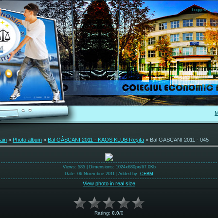
Logged in as
M
ain
»
Photo album
»
Bal GÂSCANI 2011 - KAOS KLUB Reșița
» Bal GASCANI 2011 - 045
Views
: 585 |
Dimensions
: 1024x680px/67.0Kb
Date
: 06 Noiembrie 2011 |
Added by
:
CEBM
View photo in real size
Rating
:
0.0
/
0