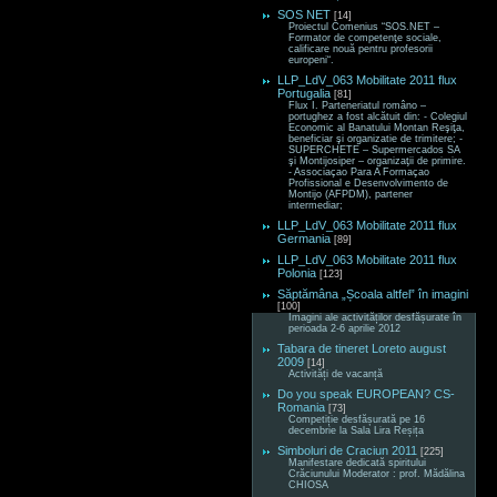
SOS NET
[14]
Proiectul Comenius “SOS.NET –
Formator de competenţe sociale,
calificare nouă pentru profesorii
europeni“.
LLP_LdV_063 Mobilitate 2011 flux
Portugalia
[81]
Flux I. Parteneriatul româno –
portughez a fost alcătuit din: - Colegiul
Economic al Banatului Montan Reşiţa,
beneficiar şi organizatie de trimitere; -
SUPERCHETE – Supermercados SA
şi Montijosiper – organizaţii de primire.
- Associaçao Para A Formaçao
Profissional e Desenvolvimento de
Montijo (AFPDM), partener
intermediar;
LLP_LdV_063 Mobilitate 2011 flux
Germania
[89]
LLP_LdV_063 Mobilitate 2011 flux
Polonia
[123]
Săptămâna „Școala altfel” în imagini
[100]
Imagini ale activităților desfășurate în
perioada 2-6 aprilie 2012
Tabara de tineret Loreto august
2009
[14]
Activități de vacanță
Do you speak EUROPEAN? CS-
Romania
[73]
Competiție desfășurată pe 16
decembrie la Sala Lira Reșița
Simboluri de Craciun 2011
[225]
Manifestare dedicată spiritului
Crăciunului Moderator : prof. Mădălina
CHIOSA