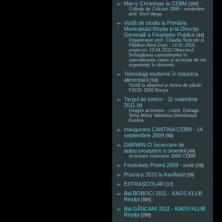
Marry Christmas la CEBM
[160]
Colinde de Crăciun 2009 - moderator
prof. Emil Varga
Vizită de studiu la Primăria
Municipiului Reșița și la Direcția
Generală a Finanțelor Publice
[44]
Organizatori prof. Claudia Stoiconi și
Păpălan Alina Data : 14.01.2010,
respectiv 15.04.2010 Obiectivul :
îmbogățirea cunoștiințelor în
specializarea clasei și achiziția de noi
experiențe în domeniu
Tehnologii moderne în industria
alimentară
[14]
Vizită la abatorul și ferma de păsări
FOOD 2000 Bocșa
Targul de turism - 11 noiembrie
2011
[9]
Imagini activitate - coord. Didraga
Sofia,Mihuț Valentina,Ghimboașă
Eveline
Inaugurare CANTINA CEBM - 14
septembrie 2009
[96]
DARWIN-O încercare de
autocunoaștere a omenirii
[49]
Activitate noiembrie 2009 CEBM
Festivitate Premii 2009 - iunie
[59]
Practica 2010 la Kaufland
[59]
EXTRAȘCOLAR
[17]
Bal BOBOCI 2011 - KAOS KLUB
Reșița
[390]
Bal GÂSCANI 2011 - KAOS KLUB
Reșița
[268]