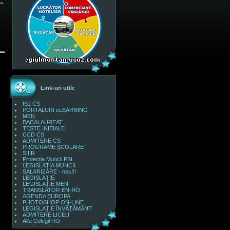
Link-uri utile
ISJ CS
PORTALURI eLEARNING
MEN
BACALAUREAT
TESTE INIȚIALE
CCD CS
ADMITERE CS
PROGRAME ŞCOLARE
SIIIR
Protecția Muncii PSI
LEGISLAȚIA MUNCII
SALARIZARE - nou!!!
LEGISLAȚIE
LEGISLAȚIE MEN
TRANSLATOR EN-RO
AGENDA EUROPA
PHOTOSHOP ON-LINE
LEGISLAȚIE ÎNVĂȚĂMÂNT
ADMITERE LICEU
Alte Colegii RO