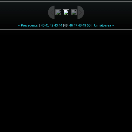
« Precedenta
|
40
41
42
43
44
[
45
]
46
47
48
49
50
|
Următoarea »