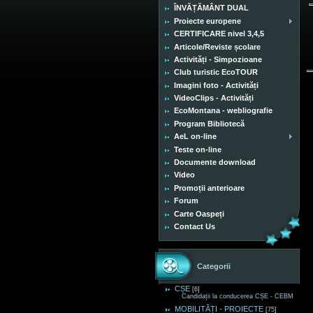
ÎNVĂȚĂMÂNT DUAL
Proiecte europene
CERTIFICARE nivel 3,4,5
Articole/Reviste școlare
Activități - Simpozioane
Club turistic EcoTOUR
Imagini foto - Activități
VideoClips - Activități
EcoMontana - webliografie
Program Bibliotecă
AeL on-line
Teste on-line
Documente download
Video
Promoții anterioare
Forum
Carte Oaspeți
Contact Us
Categorii
CȘE
[6]
Candidații la conducerea CȘE - CEBM
MOBILITĂȚI - PROIECTE
[75]