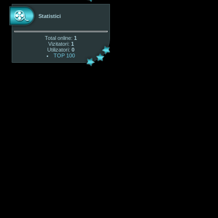
Statistici
Total online:
1
Vizitatori:
1
Utilizatori:
0
TOP 100