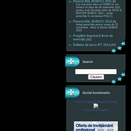
Perechi BAL BOBOCI 2011
[8]
Cei mai tineri elevi ai CEBM se vor
întrece în data de 04 noiembrie 2011
pentru mult râvnitele titluri de MISS &
MISTER BOBOC 2011 - votați
perechile în secțiunea POLL"s
Perechi BAL BOBOCI 2010
[6]
Votați perechile pentru seara de 22
octombrie - Miss & Mister BOBOC
2010
Pregătire lingvistică firme de
exercițiu
[111]
Întâlnire de lucru IPT 2014
[57]
Search
Social bookmarks
Cebm Colegiul Montan Resita
Crează-ţi insigna