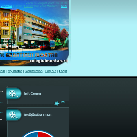
Vineri, 07 August 2026, 10.36.00
Vizitator
|
Group
"
Guests
"
Bun venit
Vizitator
|
RSS
ain
|
My profile
|
Registration
|
Log out
|
Login
InfoCenter
Învățământ DUAL