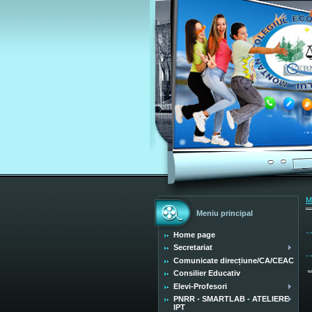
M
Meniu principal
Home page
Secretariat
Comunicate direcțiune/CA/CEAC
Consilier Educativ
Elevi-Profesori
PNRR - SMARTLAB - ATELIERE
IPT