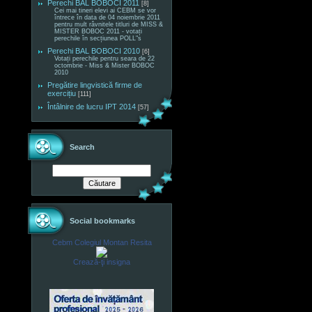
Perechi BAL BOBOCI 2011
[8]
Cei mai tineri elevi ai CEBM se vor
întrece în data de 04 noiembrie 2011
pentru mult râvnitele titluri de MISS &
MISTER BOBOC 2011 - votați
perechile în secțiunea POLL"s
Perechi BAL BOBOCI 2010
[6]
Votați perechile pentru seara de 22
octombrie - Miss & Mister BOBOC
2010
Pregătire lingvistică firme de
exercițiu
[111]
Întâlnire de lucru IPT 2014
[57]
Search
Social bookmarks
Cebm Colegiul Montan Resita
Crează-ţi insigna