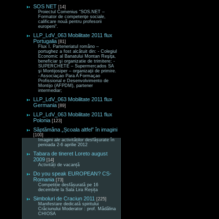
SOS NET
[14]
Proiectul Comenius “SOS.NET –
Formator de competenţe sociale,
calificare nouă pentru profesorii
europeni“.
LLP_LdV_063 Mobilitate 2011 flux
Portugalia
[81]
Flux I. Parteneriatul româno –
portughez a fost alcătuit din: - Colegiul
Economic al Banatului Montan Reşiţa,
beneficiar şi organizatie de trimitere; -
SUPERCHETE – Supermercados SA
şi Montijosiper – organizaţii de primire.
- Associaçao Para A Formaçao
Profissional e Desenvolvimento de
Montijo (AFPDM), partener
intermediar;
LLP_LdV_063 Mobilitate 2011 flux
Germania
[89]
LLP_LdV_063 Mobilitate 2011 flux
Polonia
[123]
Săptămâna „Școala altfel” în imagini
[100]
Imagini ale activităților desfășurate în
perioada 2-6 aprilie 2012
Tabara de tineret Loreto august
2009
[14]
Activități de vacanță
Do you speak EUROPEAN? CS-
Romania
[73]
Competiție desfășurată pe 16
decembrie la Sala Lira Reșița
Simboluri de Craciun 2011
[225]
Manifestare dedicată spiritului
Crăciunului Moderator : prof. Mădălina
CHIOSA