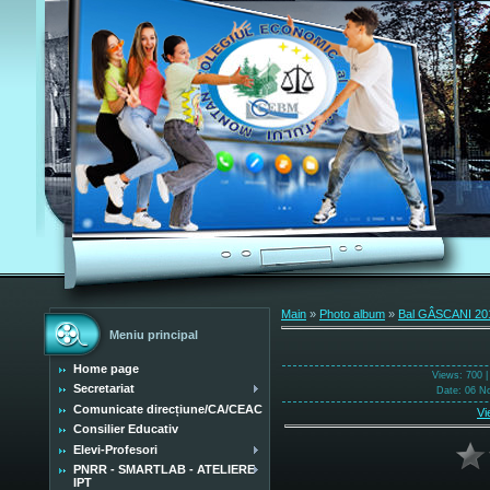
Main
»
Photo album
»
Bal GÂSCANI 20
Meniu principal
Home page
Views
: 700 
Secretariat
Date
: 06 N
Comunicate direcțiune/CA/CEAC
Vi
Consilier Educativ
Elevi-Profesori
PNRR - SMARTLAB - ATELIERE
IPT