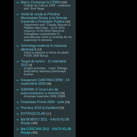
Marry Christmas la CEBM
[160]
Colinde de Crăciun 2009 - moderator
prof. Emil Varga
Vizită de studiu la Primăria
Municipiului Reșița și la Direcția
Generală a Finanțelor Publice
[44]
Organizatori prof. Claudia Stoiconi și
Păpălan Alina Data : 14.01.2010,
respectiv 15.04.2010 Obiectivul :
îmbogățirea cunoștiințelor în
specializarea clasei și achiziția de noi
experiențe în domeniu
Tehnologii moderne în industria
alimentară
[14]
Vizită la abatorul și ferma de păsări
FOOD 2000 Bocșa
Targul de turism - 11 noiembrie
2011
[9]
Imagini activitate - coord. Didraga
Sofia,Mihuț Valentina,Ghimboașă
Eveline
Inaugurare CANTINA CEBM - 14
septembrie 2009
[96]
DARWIN-O încercare de
autocunoaștere a omenirii
[49]
Activitate noiembrie 2009 CEBM
Festivitate Premii 2009 - iunie
[59]
Practica 2010 la Kaufland
[59]
EXTRAȘCOLAR
[17]
Bal BOBOCI 2011 - KAOS KLUB
Reșița
[390]
Bal GÂSCANI 2011 - KAOS KLUB
Reșița
[268]