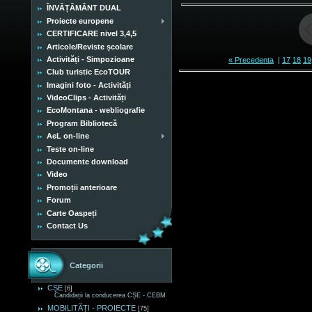
ÎNVĂȚĂMÂNT DUAL
Proiecte europene
CERTIFICARE nivel 3,4,5
Articole/Reviste școlare
Activități - Simpozioane
« Precedenta
|
17
18
19
Club turistic EcoTOUR
Imagini foto - Activități
VideoClips - Activități
EcoMontana - webliografie
Program Bibliotecă
AeL on-line
Teste on-line
Documente download
Video
Promoții anterioare
Forum
Carte Oaspeți
Contact Us
Categorii
CȘE
[6]
Candidații la conducerea CȘE - CEBM
MOBILITĂȚI - PROIECTE
[75]