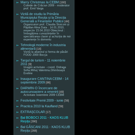
Marry Christmas la CEBM
[160]
Colinde de Crăciun 2009 - moderator
prof. Emil Varga
Vizită de studiu la Primăria
Municipiului Reșița și la Direcția
Generală a Finanțelor Publice
[44]
Organizatori prof. Claudia Stoiconi și
Păpălan Alina Data : 14.01.2010,
respectiv 15.04.2010 Obiectivul :
îmbogățirea cunoștiințelor în
specializarea clasei și achiziția de noi
experiențe în domeniu
Tehnologii moderne în industria
alimentară
[14]
Vizită la abatorul și ferma de păsări
FOOD 2000 Bocșa
Targul de turism - 11 noiembrie
2011
[9]
Imagini activitate - coord. Didraga
Sofia,Mihuț Valentina,Ghimboașă
Eveline
Inaugurare CANTINA CEBM - 14
septembrie 2009
[96]
DARWIN-O încercare de
autocunoaștere a omenirii
[49]
Activitate noiembrie 2009 CEBM
Festivitate Premii 2009 - iunie
[59]
Practica 2010 la Kaufland
[59]
EXTRAȘCOLAR
[17]
Bal BOBOCI 2011 - KAOS KLUB
Reșița
[390]
Bal GÂSCANI 2011 - KAOS KLUB
Reșița
[268]