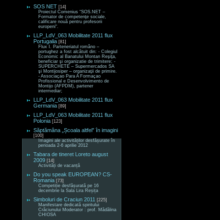
SOS NET
[14]
Proiectul Comenius “SOS.NET –
Formator de competenţe sociale,
calificare nouă pentru profesorii
europeni“.
LLP_LdV_063 Mobilitate 2011 flux
Portugalia
[81]
Flux I. Parteneriatul româno –
portughez a fost alcătuit din: - Colegiul
Economic al Banatului Montan Reşiţa,
beneficiar şi organizatie de trimitere; -
SUPERCHETE – Supermercados SA
şi Montijosiper – organizaţii de primire.
- Associaçao Para A Formaçao
Profissional e Desenvolvimento de
Montijo (AFPDM), partener
intermediar;
LLP_LdV_063 Mobilitate 2011 flux
Germania
[89]
LLP_LdV_063 Mobilitate 2011 flux
Polonia
[123]
Săptămâna „Școala altfel” în imagini
[100]
Imagini ale activităților desfășurate în
perioada 2-6 aprilie 2012
Tabara de tineret Loreto august
2009
[14]
Activități de vacanță
Do you speak EUROPEAN? CS-
Romania
[73]
Competiție desfășurată pe 16
decembrie la Sala Lira Reșița
Simboluri de Craciun 2011
[225]
Manifestare dedicată spiritului
Crăciunului Moderator : prof. Mădălina
CHIOSA