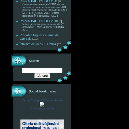
Perechi BAL BOBOCI 2011
[8]
Cei mai tineri elevi ai CEBM se vor
întrece în data de 04 noiembrie 2011
pentru mult râvnitele titluri de MISS &
MISTER BOBOC 2011 - votați
perechile în secțiunea POLL"s
Perechi BAL BOBOCI 2010
[6]
Votați perechile pentru seara de 22
octombrie - Miss & Mister BOBOC
2010
Pregătire lingvistică firme de
exercițiu
[111]
Întâlnire de lucru IPT 2014
[57]
Search
Social bookmarks
Cebm Colegiul Montan Resita
Crează-ţi insigna