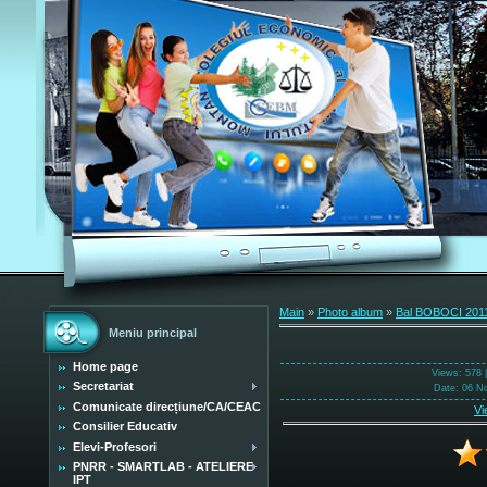
Main
»
Photo album
»
Bal BOBOCI 201
Meniu principal
Home page
Views
: 578 
Secretariat
Date
: 06 N
Comunicate direcțiune/CA/CEAC
Vi
Consilier Educativ
Elevi-Profesori
PNRR - SMARTLAB - ATELIERE
IPT