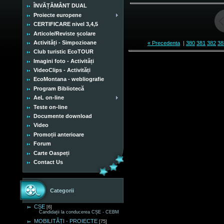
ÎNVĂȚĂMÂNT DUAL
Proiecte europene
CERTIFICARE nivel 3,4,5
Articole/Reviste școlare
Activități - Simpozioane
« Precedenta
|
380
381
382
38
Club turistic EcoTOUR
Imagini foto - Activități
VideoClips - Activități
EcoMontana - webliografie
Program Bibliotecă
AeL on-line
Teste on-line
Documente download
Video
Promoții anterioare
Forum
Carte Oaspeți
Contact Us
Categorii
CȘE
[6]
Candidații la conducerea CȘE - CEBM
MOBILITĂȚI - PROIECTE
[75]