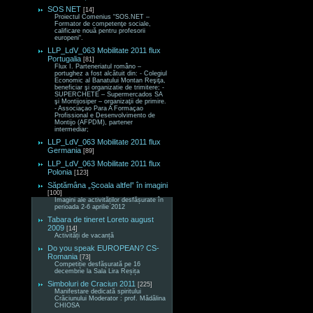
SOS NET
[14]
Proiectul Comenius “SOS.NET –
Formator de competenţe sociale,
calificare nouă pentru profesorii
europeni“.
LLP_LdV_063 Mobilitate 2011 flux
Portugalia
[81]
Flux I. Parteneriatul româno –
portughez a fost alcătuit din: - Colegiul
Economic al Banatului Montan Reşiţa,
beneficiar şi organizatie de trimitere; -
SUPERCHETE – Supermercados SA
şi Montijosiper – organizaţii de primire.
- Associaçao Para A Formaçao
Profissional e Desenvolvimento de
Montijo (AFPDM), partener
intermediar;
LLP_LdV_063 Mobilitate 2011 flux
Germania
[89]
LLP_LdV_063 Mobilitate 2011 flux
Polonia
[123]
Săptămâna „Școala altfel” în imagini
[100]
Imagini ale activităților desfășurate în
perioada 2-6 aprilie 2012
Tabara de tineret Loreto august
2009
[14]
Activități de vacanță
Do you speak EUROPEAN? CS-
Romania
[73]
Competiție desfășurată pe 16
decembrie la Sala Lira Reșița
Simboluri de Craciun 2011
[225]
Manifestare dedicată spiritului
Crăciunului Moderator : prof. Mădălina
CHIOSA