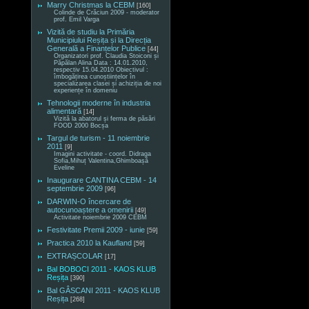
Marry Christmas la CEBM
[160]
Colinde de Crăciun 2009 - moderator
prof. Emil Varga
Vizită de studiu la Primăria
Municipiului Reșița și la Direcția
Generală a Finanțelor Publice
[44]
Organizatori prof. Claudia Stoiconi și
Păpălan Alina Data : 14.01.2010,
respectiv 15.04.2010 Obiectivul :
îmbogățirea cunoștiințelor în
specializarea clasei și achiziția de noi
experiențe în domeniu
Tehnologii moderne în industria
alimentară
[14]
Vizită la abatorul și ferma de păsări
FOOD 2000 Bocșa
Targul de turism - 11 noiembrie
2011
[9]
Imagini activitate - coord. Didraga
Sofia,Mihuț Valentina,Ghimboașă
Eveline
Inaugurare CANTINA CEBM - 14
septembrie 2009
[96]
DARWIN-O încercare de
autocunoaștere a omenirii
[49]
Activitate noiembrie 2009 CEBM
Festivitate Premii 2009 - iunie
[59]
Practica 2010 la Kaufland
[59]
EXTRAȘCOLAR
[17]
Bal BOBOCI 2011 - KAOS KLUB
Reșița
[390]
Bal GÂSCANI 2011 - KAOS KLUB
Reșița
[268]