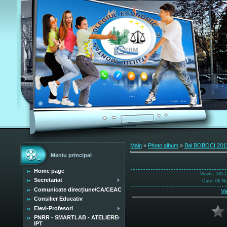
Main
»
Photo album
»
Bal BOBOCI 201
Meniu principal
Home page
Views
: 585 
Secretariat
Date
: 06 N
Comunicate direcțiune/CA/CEAC
Vi
Consilier Educativ
Elevi-Profesori
PNRR - SMARTLAB - ATELIERE
IPT