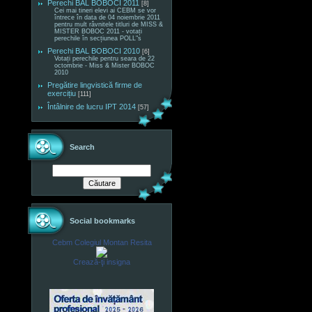
Perechi BAL BOBOCI 2011
[8]
Cei mai tineri elevi ai CEBM se vor
întrece în data de 04 noiembrie 2011
pentru mult râvnitele titluri de MISS &
MISTER BOBOC 2011 - votați
perechile în secțiunea POLL"s
Perechi BAL BOBOCI 2010
[6]
Votați perechile pentru seara de 22
octombrie - Miss & Mister BOBOC
2010
Pregătire lingvistică firme de
exercițiu
[111]
Întâlnire de lucru IPT 2014
[57]
Search
Social bookmarks
Cebm Colegiul Montan Resita
Crează-ţi insigna