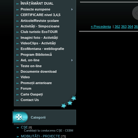
ÎNVĂȚĂMÂNT DUAL
Proiecte europene
CERTIFICARE nivel 3,4,5
Articole/Reviste școlare
Activități - Simpozioane
« Precedenta
|
362
363
364
36
Club turistic EcoTOUR
Imagini foto - Activități
VideoClips - Activități
EcoMontana - webliografie
Program Bibliotecă
AeL on-line
Teste on-line
Documente download
Video
Promoții anterioare
Forum
Carte Oaspeți
Contact Us
Categorii
CȘE
[6]
Candidații la conducerea CȘE - CEBM
MOBILITĂȚI - PROIECTE
[75]