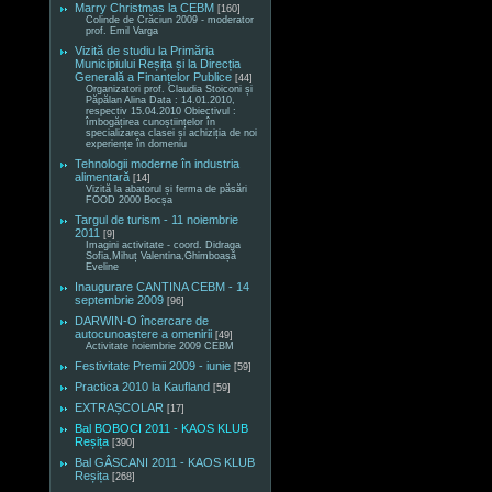
Marry Christmas la CEBM
[160]
Colinde de Crăciun 2009 - moderator
prof. Emil Varga
Vizită de studiu la Primăria
Municipiului Reșița și la Direcția
Generală a Finanțelor Publice
[44]
Organizatori prof. Claudia Stoiconi și
Păpălan Alina Data : 14.01.2010,
respectiv 15.04.2010 Obiectivul :
îmbogățirea cunoștiințelor în
specializarea clasei și achiziția de noi
experiențe în domeniu
Tehnologii moderne în industria
alimentară
[14]
Vizită la abatorul și ferma de păsări
FOOD 2000 Bocșa
Targul de turism - 11 noiembrie
2011
[9]
Imagini activitate - coord. Didraga
Sofia,Mihuț Valentina,Ghimboașă
Eveline
Inaugurare CANTINA CEBM - 14
septembrie 2009
[96]
DARWIN-O încercare de
autocunoaștere a omenirii
[49]
Activitate noiembrie 2009 CEBM
Festivitate Premii 2009 - iunie
[59]
Practica 2010 la Kaufland
[59]
EXTRAȘCOLAR
[17]
Bal BOBOCI 2011 - KAOS KLUB
Reșița
[390]
Bal GÂSCANI 2011 - KAOS KLUB
Reșița
[268]