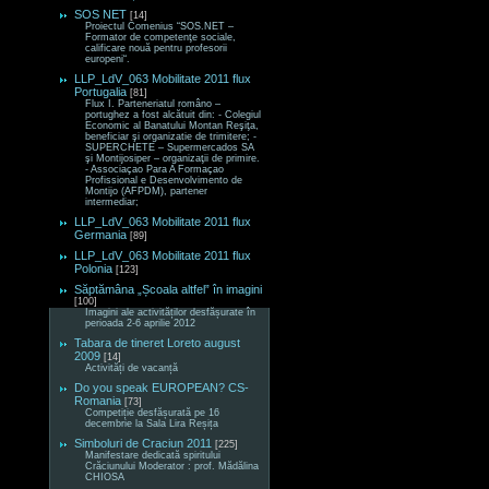
SOS NET
[14]
Proiectul Comenius “SOS.NET –
Formator de competenţe sociale,
calificare nouă pentru profesorii
europeni“.
LLP_LdV_063 Mobilitate 2011 flux
Portugalia
[81]
Flux I. Parteneriatul româno –
portughez a fost alcătuit din: - Colegiul
Economic al Banatului Montan Reşiţa,
beneficiar şi organizatie de trimitere; -
SUPERCHETE – Supermercados SA
şi Montijosiper – organizaţii de primire.
- Associaçao Para A Formaçao
Profissional e Desenvolvimento de
Montijo (AFPDM), partener
intermediar;
LLP_LdV_063 Mobilitate 2011 flux
Germania
[89]
LLP_LdV_063 Mobilitate 2011 flux
Polonia
[123]
Săptămâna „Școala altfel” în imagini
[100]
Imagini ale activităților desfășurate în
perioada 2-6 aprilie 2012
Tabara de tineret Loreto august
2009
[14]
Activități de vacanță
Do you speak EUROPEAN? CS-
Romania
[73]
Competiție desfășurată pe 16
decembrie la Sala Lira Reșița
Simboluri de Craciun 2011
[225]
Manifestare dedicată spiritului
Crăciunului Moderator : prof. Mădălina
CHIOSA