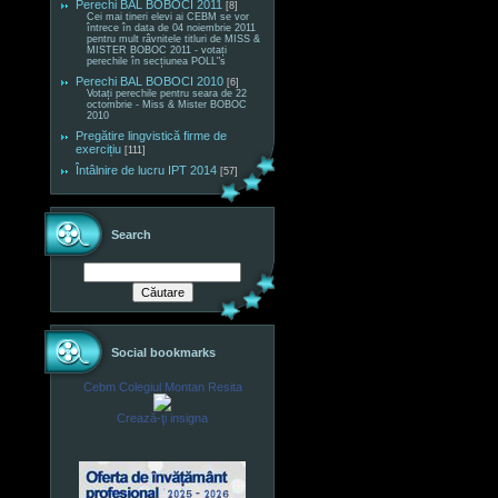
Perechi BAL BOBOCI 2011
[8]
Cei mai tineri elevi ai CEBM se vor
întrece în data de 04 noiembrie 2011
pentru mult râvnitele titluri de MISS &
MISTER BOBOC 2011 - votați
perechile în secțiunea POLL"s
Perechi BAL BOBOCI 2010
[6]
Votați perechile pentru seara de 22
octombrie - Miss & Mister BOBOC
2010
Pregătire lingvistică firme de
exercițiu
[111]
Întâlnire de lucru IPT 2014
[57]
Search
Social bookmarks
Cebm Colegiul Montan Resita
Crează-ţi insigna