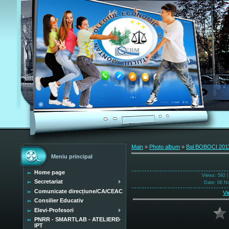
Main
»
Photo album
»
Bal BOBOCI 201
Meniu principal
Home page
Views
: 592 
Secretariat
Date
: 06 N
Comunicate direcțiune/CA/CEAC
Vi
Consilier Educativ
Elevi-Profesori
PNRR - SMARTLAB - ATELIERE
IPT