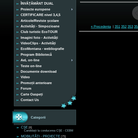
ÎNVĂȚĂMÂNT DUAL
Proiecte europene
CERTIFICARE nivel 3,4,5
Articole/Reviste școlare
Activități - Simpozioane
« Precedenta
|
351
352
353
35
Club turistic EcoTOUR
Imagini foto - Activități
VideoClips - Activități
EcoMontana - webliografie
Program Bibliotecă
AeL on-line
Teste on-line
Documente download
Video
Promoții anterioare
Forum
Carte Oaspeți
Contact Us
Categorii
CȘE
[6]
Candidații la conducerea CȘE - CEBM
MOBILITĂȚI - PROIECTE
[75]