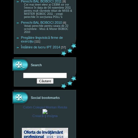
Perechi BAL BOBOCI 2011
[8]
Cei mai tineri elevi ai CEBM se vor
întrece în data de 04 noiembrie 2011
pentru mult râvnitele titluri de MISS &
MISTER BOBOC 2011 - votați
perechile în secțiunea POLL"s
Perechi BAL BOBOCI 2010
[6]
Votați perechile pentru seara de 22
octombrie - Miss & Mister BOBOC
2010
Pregătire lingvistică firme de
exercițiu
[111]
Întâlnire de lucru IPT 2014
[57]
Search
Social bookmarks
Cebm Colegiul Montan Resita
Crează-ţi insigna