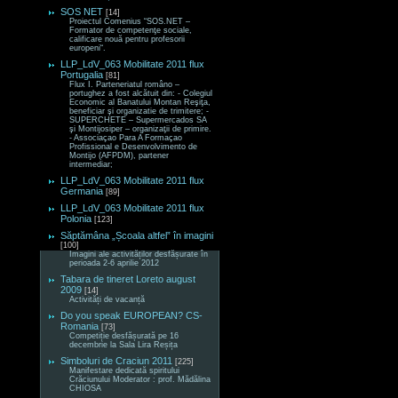
SOS NET
[14]
Proiectul Comenius “SOS.NET –
Formator de competenţe sociale,
calificare nouă pentru profesorii
europeni“.
LLP_LdV_063 Mobilitate 2011 flux
Portugalia
[81]
Flux I. Parteneriatul româno –
portughez a fost alcătuit din: - Colegiul
Economic al Banatului Montan Reşiţa,
beneficiar şi organizatie de trimitere; -
SUPERCHETE – Supermercados SA
şi Montijosiper – organizaţii de primire.
- Associaçao Para A Formaçao
Profissional e Desenvolvimento de
Montijo (AFPDM), partener
intermediar;
LLP_LdV_063 Mobilitate 2011 flux
Germania
[89]
LLP_LdV_063 Mobilitate 2011 flux
Polonia
[123]
Săptămâna „Școala altfel” în imagini
[100]
Imagini ale activităților desfășurate în
perioada 2-6 aprilie 2012
Tabara de tineret Loreto august
2009
[14]
Activități de vacanță
Do you speak EUROPEAN? CS-
Romania
[73]
Competiție desfășurată pe 16
decembrie la Sala Lira Reșița
Simboluri de Craciun 2011
[225]
Manifestare dedicată spiritului
Crăciunului Moderator : prof. Mădălina
CHIOSA