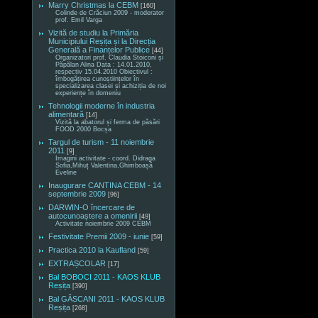
Marry Christmas la CEBM
[160]
Colinde de Crăciun 2009 - moderator
prof. Emil Varga
Vizită de studiu la Primăria
Municipiului Reșița și la Direcția
Generală a Finanțelor Publice
[44]
Organizatori prof. Claudia Stoiconi și
Păpălan Alina Data : 14.01.2010,
respectiv 15.04.2010 Obiectivul :
îmbogățirea cunoștiințelor în
specializarea clasei și achiziția de noi
experiențe în domeniu
Tehnologii moderne în industria
alimentară
[14]
Vizită la abatorul și ferma de păsări
FOOD 2000 Bocșa
Targul de turism - 11 noiembrie
2011
[9]
Imagini activitate - coord. Didraga
Sofia,Mihuț Valentina,Ghimboașă
Eveline
Inaugurare CANTINA CEBM - 14
septembrie 2009
[96]
DARWIN-O încercare de
autocunoaștere a omenirii
[49]
Activitate noiembrie 2009 CEBM
Festivitate Premii 2009 - iunie
[59]
Practica 2010 la Kaufland
[59]
EXTRAȘCOLAR
[17]
Bal BOBOCI 2011 - KAOS KLUB
Reșița
[390]
Bal GÂSCANI 2011 - KAOS KLUB
Reșița
[268]