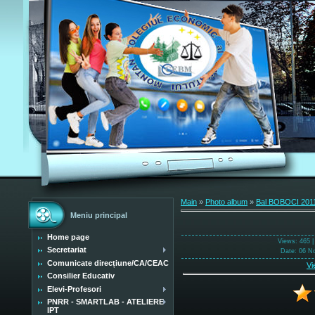
Main
»
Photo album
»
Bal BOBOCI 201
Meniu principal
Home page
Views
: 465 
Secretariat
Date
: 06 N
Comunicate direcțiune/CA/CEAC
Vi
Consilier Educativ
Elevi-Profesori
PNRR - SMARTLAB - ATELIERE
IPT