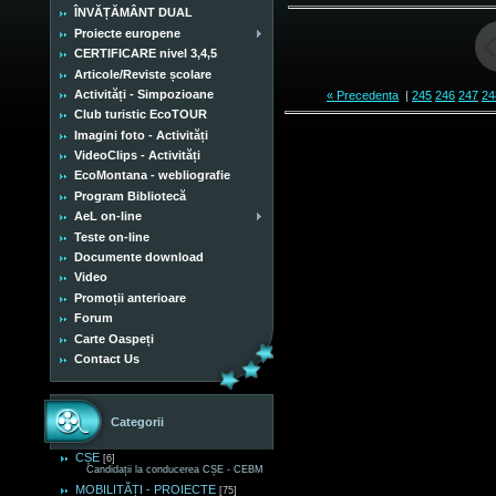
ÎNVĂȚĂMÂNT DUAL
Proiecte europene
CERTIFICARE nivel 3,4,5
Articole/Reviste școlare
Activități - Simpozioane
« Precedenta
|
245
246
247
24
Club turistic EcoTOUR
Imagini foto - Activități
VideoClips - Activități
EcoMontana - webliografie
Program Bibliotecă
AeL on-line
Teste on-line
Documente download
Video
Promoții anterioare
Forum
Carte Oaspeți
Contact Us
Categorii
CȘE
[6]
Candidații la conducerea CȘE - CEBM
MOBILITĂȚI - PROIECTE
[75]