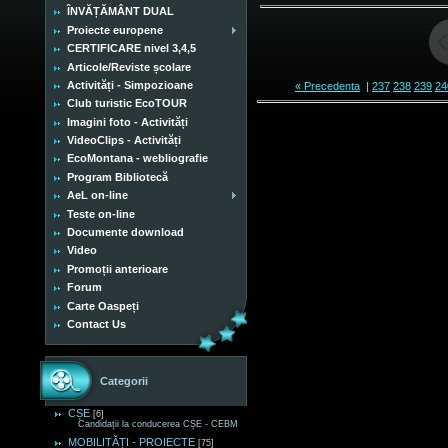
ÎNVĂȚĂMÂNT DUAL
Proiecte europene
CERTIFICARE nivel 3,4,5
Articole/Reviste școlare
Activități - Simpozioane
« Precedenta
|
237
238
239
24
Club turistic EcoTOUR
Imagini foto - Activități
VideoClips - Activități
EcoMontana - webliografie
Program Bibliotecă
AeL on-line
Teste on-line
Documente download
Video
Promoții anterioare
Forum
Carte Oaspeți
Contact Us
Categorii
CȘE
[6]
Candidații la conducerea CȘE - CEBM
MOBILITĂȚI - PROIECTE
[75]