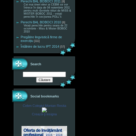
Perechi BAL BOBOCI 2011
[8]
Cei mai tineri elevi ai CEBM se vor
întrece în data de 04 noiembrie 2011
pentru mult râvnitele titluri de MISS &
MISTER BOBOC 2011 - votați
perechile în secțiunea POLL"s
Perechi BAL BOBOCI 2010
[6]
Votați perechile pentru seara de 22
octombrie - Miss & Mister BOBOC
2010
Pregătire lingvistică firme de
exercițiu
[111]
Întâlnire de lucru IPT 2014
[57]
Search
Social bookmarks
Cebm Colegiul Montan Resita
Crează-ţi insigna