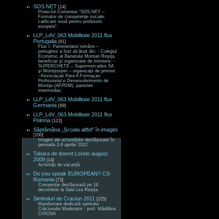
SOS NET
[14]
Proiectul Comenius “SOS.NET –
Formator de competenţe sociale,
calificare nouă pentru profesorii
europeni“.
LLP_LdV_063 Mobilitate 2011 flux
Portugalia
[81]
Flux I. Parteneriatul româno –
portughez a fost alcătuit din: - Colegiul
Economic al Banatului Montan Reşiţa,
beneficiar şi organizatie de trimitere; -
SUPERCHETE – Supermercados SA
şi Montijosiper – organizaţii de primire.
- Associaçao Para A Formaçao
Profissional e Desenvolvimento de
Montijo (AFPDM), partener
intermediar;
LLP_LdV_063 Mobilitate 2011 flux
Germania
[89]
LLP_LdV_063 Mobilitate 2011 flux
Polonia
[123]
Săptămâna „Școala altfel” în imagini
[100]
Imagini ale activităților desfășurate în
perioada 2-6 aprilie 2012
Tabara de tineret Loreto august
2009
[14]
Activități de vacanță
Do you speak EUROPEAN? CS-
Romania
[73]
Competiție desfășurată pe 16
decembrie la Sala Lira Reșița
Simboluri de Craciun 2011
[225]
Manifestare dedicată spiritului
Crăciunului Moderator : prof. Mădălina
CHIOSA