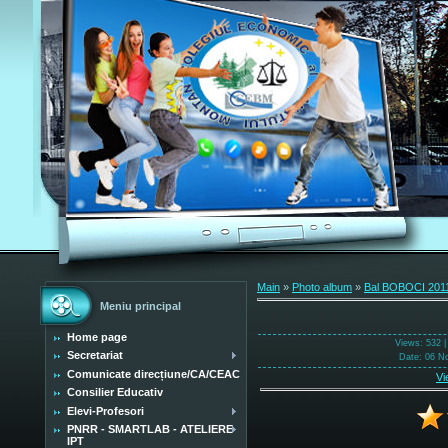
Main
»
Photo album
»
Bal BOBOCI 201
Meniu principal
Home page
Views
: 532 
Secretariat
Date
: 06 N
Comunicate direcțiune/CA/CEAC
Vi
Consilier Educativ
Elevi-Profesori
PNRR - SMARTLAB - ATELIERE
IPT