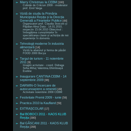
Marry Christmas la CEBM
[160]
Colinde de Crăciun 2009 - moderator
prof. Emil Varga
Vizită de studiu la Primăria
Municipiului Reșița și la Direcția
Generală a Finanțelor Publice
[44]
Organizatori prof. Claudia Stoiconi și
Păpălan Alina Data : 14.01.2010,
respectiv 15.04.2010 Obiectivul :
îmbogățirea cunoștiințelor în
specializarea clasei și achiziția de noi
experiențe în domeniu
Tehnologii moderne în industria
alimentară
[14]
Vizită la abatorul și ferma de păsări
FOOD 2000 Bocșa
Targul de turism - 11 noiembrie
2011
[9]
Imagini activitate - coord. Didraga
Sofia,Mihuț Valentina,Ghimboașă
Eveline
Inaugurare CANTINA CEBM - 14
septembrie 2009
[96]
DARWIN-O încercare de
autocunoaștere a omenirii
[49]
Activitate noiembrie 2009 CEBM
Festivitate Premii 2009 - iunie
[59]
Practica 2010 la Kaufland
[59]
EXTRAȘCOLAR
[17]
Bal BOBOCI 2011 - KAOS KLUB
Reșița
[390]
Bal GÂSCANI 2011 - KAOS KLUB
Reșița
[268]