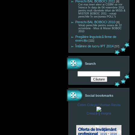
Perechi BAL BOBOCI 2011
[8]
Cei mai tineri elevi ai CEBM se vor
întrece în data de 04 noiembrie 2011
pentru mult râvnitele titluri de MISS &
MISTER BOBOC 2011 - votați
perechile în secțiunea POLL"s
Perechi BAL BOBOCI 2010
[6]
Votați perechile pentru seara de 22
octombrie - Miss & Mister BOBOC
2010
Pregătire lingvistică firme de
exercițiu
[111]
Întâlnire de lucru IPT 2014
[57]
Search
Social bookmarks
Cebm Colegiul Montan Resita
Crează-ţi insigna