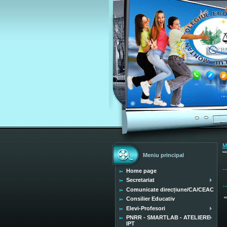
M
Meniu principal
Home page
Secretariat
Comunicate direcțiune/CA/CEAC
Consilier Educativ
Elevi-Profesori
PNRR - SMARTLAB - ATELIERE
IPT