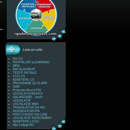
Link-uri utile
ISJ CS
PORTALURI eLEARNING
MEN
BACALAUREAT
TESTE INIȚIALE
CCD CS
ADMITERE CS
PROGRAME ŞCOLARE
SIIIR
Protecția Muncii PSI
LEGISLAȚIA MUNCII
SALARIZARE - nou!!!
LEGISLAȚIE
LEGISLAȚIE MEN
TRANSLATOR EN-RO
AGENDA EUROPA
PHOTOSHOP ON-LINE
LEGISLAȚIE ÎNVĂȚĂMÂNT
ADMITERE LICEU
Alte Colegii RO