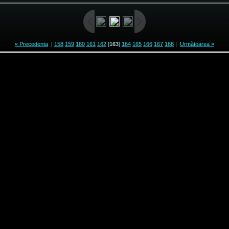
« Precedenta
|
158
159
160
161
162
[
163
]
164
165
166
167
168
|
Următoarea »