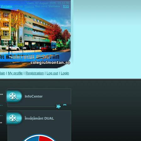
Vineri, 07 August 2026, 23.14.56
Vizitator
|
Group
"
Guests
"
Bun venit
Vizitator
|
RSS
ain
|
My profile
|
Registration
|
Log out
|
Login
InfoCenter
Învățământ DUAL