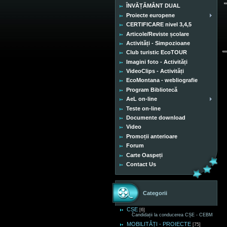
ÎNVĂȚĂMÂNT DUAL
Proiecte europene
CERTIFICARE nivel 3,4,5
Articole/Reviste școlare
Activități - Simpozioane
Club turistic EcoTOUR
Imagini foto - Activități
VideoClips - Activități
EcoMontana - webliografie
Program Bibliotecă
AeL on-line
Teste on-line
Documente download
Video
Promoții anterioare
Forum
Carte Oaspeți
Contact Us
Categorii
CȘE
[6]
Candidații la conducerea CȘE - CEBM
MOBILITĂȚI - PROIECTE
[75]