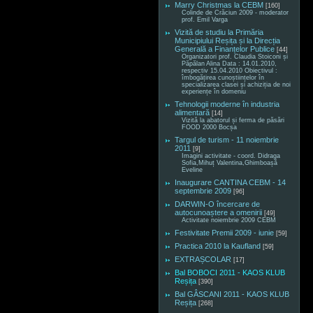
Marry Christmas la CEBM
[160]
Colinde de Crăciun 2009 - moderator
prof. Emil Varga
Vizită de studiu la Primăria
Municipiului Reșița și la Direcția
Generală a Finanțelor Publice
[44]
Organizatori prof. Claudia Stoiconi și
Păpălan Alina Data : 14.01.2010,
respectiv 15.04.2010 Obiectivul :
îmbogățirea cunoștiințelor în
specializarea clasei și achiziția de noi
experiențe în domeniu
Tehnologii moderne în industria
alimentară
[14]
Vizită la abatorul și ferma de păsări
FOOD 2000 Bocșa
Targul de turism - 11 noiembrie
2011
[9]
Imagini activitate - coord. Didraga
Sofia,Mihuț Valentina,Ghimboașă
Eveline
Inaugurare CANTINA CEBM - 14
septembrie 2009
[96]
DARWIN-O încercare de
autocunoaștere a omenirii
[49]
Activitate noiembrie 2009 CEBM
Festivitate Premii 2009 - iunie
[59]
Practica 2010 la Kaufland
[59]
EXTRAȘCOLAR
[17]
Bal BOBOCI 2011 - KAOS KLUB
Reșița
[390]
Bal GÂSCANI 2011 - KAOS KLUB
Reșița
[268]