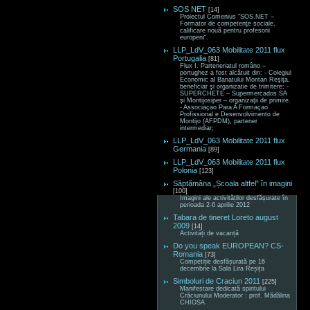
SOS NET
[14]
Proiectul Comenius “SOS.NET –
Formator de competenţe sociale,
calificare nouă pentru profesorii
europeni“.
LLP_LdV_063 Mobilitate 2011 flux
Portugalia
[81]
Flux I. Parteneriatul româno –
portughez a fost alcătuit din: - Colegiul
Economic al Banatului Montan Reşiţa,
beneficiar şi organizatie de trimitere; -
SUPERCHETE – Supermercados SA
şi Montijosiper – organizaţii de primire.
- Associaçao Para A Formaçao
Profissional e Desenvolvimento de
Montijo (AFPDM), partener
intermediar;
LLP_LdV_063 Mobilitate 2011 flux
Germania
[89]
LLP_LdV_063 Mobilitate 2011 flux
Polonia
[123]
Săptămâna „Școala altfel” în imagini
[100]
Imagini ale activităților desfășurate în
perioada 2-6 aprilie 2012
Tabara de tineret Loreto august
2009
[14]
Activități de vacanță
Do you speak EUROPEAN? CS-
Romania
[73]
Competiție desfășurată pe 16
decembrie la Sala Lira Reșița
Simboluri de Craciun 2011
[225]
Manifestare dedicată spiritului
Crăciunului Moderator : prof. Mădălina
CHIOSA