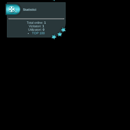
Statistici
Total online:
1
Vizitatori:
1
Utilizatori:
0
TOP 100