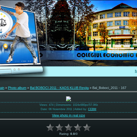
Logged in as
M
ain
»
Photo album
»
Bal BOBOCI 2011 - KAOS KLUB Reșița
» Bal_Boboci_2011 - 167
Views
: 474 |
Dimensions
: 1024x680px/57.0Kb
Date
: 06 Noiembrie 2011 |
Added by
:
CEBM
View photo in real size
Rating
:
0.0
/
0