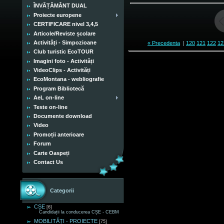
ÎNVĂȚĂMÂNT DUAL
Proiecte europene
CERTIFICARE nivel 3,4,5
Articole/Reviste școlare
Activități - Simpozioane
« Precedenta
|
120
121
122
12
Club turistic EcoTOUR
Imagini foto - Activități
VideoClips - Activități
EcoMontana - webliografie
Program Bibliotecă
AeL on-line
Teste on-line
Documente download
Video
Promoții anterioare
Forum
Carte Oaspeți
Contact Us
Categorii
CȘE
[6]
Candidații la conducerea CȘE - CEBM
MOBILITĂȚI - PROIECTE
[75]