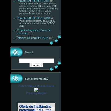
Perechi BAL BOBOCI 2011
[8]
Cei mai tineri elevi ai CEBM se vor
întrece în data de 04 noiembrie 2011
pentru mult râvnitele titluri de MISS &
MISTER BOBOC 2011 - votați
perechile în secțiunea POLL"s
Perechi BAL BOBOCI 2010
[6]
Votați perechile pentru seara de 22
octombrie - Miss & Mister BOBOC
2010
Pregătire lingvistică firme de
exercițiu
[111]
Întâlnire de lucru IPT 2014
[57]
Search
Social bookmarks
Cebm Colegiul Montan Resita
Crează-ţi insigna