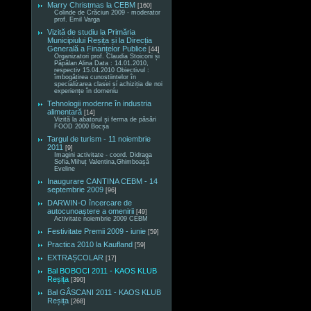
Marry Christmas la CEBM
[160]
Colinde de Crăciun 2009 - moderator
prof. Emil Varga
Vizită de studiu la Primăria
Municipiului Reșița și la Direcția
Generală a Finanțelor Publice
[44]
Organizatori prof. Claudia Stoiconi și
Păpălan Alina Data : 14.01.2010,
respectiv 15.04.2010 Obiectivul :
îmbogățirea cunoștiințelor în
specializarea clasei și achiziția de noi
experiențe în domeniu
Tehnologii moderne în industria
alimentară
[14]
Vizită la abatorul și ferma de păsări
FOOD 2000 Bocșa
Targul de turism - 11 noiembrie
2011
[9]
Imagini activitate - coord. Didraga
Sofia,Mihuț Valentina,Ghimboașă
Eveline
Inaugurare CANTINA CEBM - 14
septembrie 2009
[96]
DARWIN-O încercare de
autocunoaștere a omenirii
[49]
Activitate noiembrie 2009 CEBM
Festivitate Premii 2009 - iunie
[59]
Practica 2010 la Kaufland
[59]
EXTRAȘCOLAR
[17]
Bal BOBOCI 2011 - KAOS KLUB
Reșița
[390]
Bal GÂSCANI 2011 - KAOS KLUB
Reșița
[268]