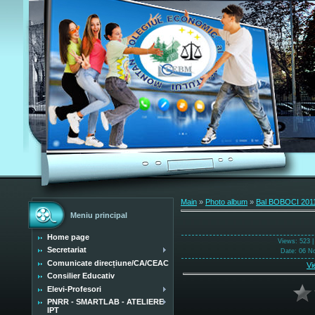
Main
»
Photo album
»
Bal BOBOCI 201
Meniu principal
Home page
Views
: 523 
Secretariat
Date
: 06 N
Comunicate direcțiune/CA/CEAC
Vi
Consilier Educativ
Elevi-Profesori
PNRR - SMARTLAB - ATELIERE
IPT