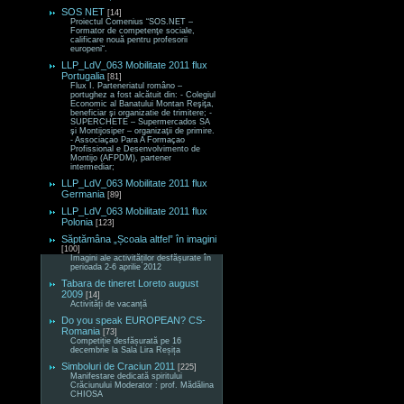
SOS NET
[14]
Proiectul Comenius “SOS.NET –
Formator de competenţe sociale,
calificare nouă pentru profesorii
europeni“.
LLP_LdV_063 Mobilitate 2011 flux
Portugalia
[81]
Flux I. Parteneriatul româno –
portughez a fost alcătuit din: - Colegiul
Economic al Banatului Montan Reşiţa,
beneficiar şi organizatie de trimitere; -
SUPERCHETE – Supermercados SA
şi Montijosiper – organizaţii de primire.
- Associaçao Para A Formaçao
Profissional e Desenvolvimento de
Montijo (AFPDM), partener
intermediar;
LLP_LdV_063 Mobilitate 2011 flux
Germania
[89]
LLP_LdV_063 Mobilitate 2011 flux
Polonia
[123]
Săptămâna „Școala altfel” în imagini
[100]
Imagini ale activităților desfășurate în
perioada 2-6 aprilie 2012
Tabara de tineret Loreto august
2009
[14]
Activități de vacanță
Do you speak EUROPEAN? CS-
Romania
[73]
Competiție desfășurată pe 16
decembrie la Sala Lira Reșița
Simboluri de Craciun 2011
[225]
Manifestare dedicată spiritului
Crăciunului Moderator : prof. Mădălina
CHIOSA