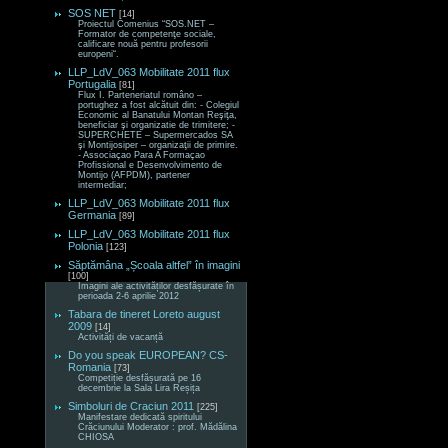
SOS NET
[14]
Proiectul Comenius “SOS.NET –
Formator de competenţe sociale,
calificare nouă pentru profesorii
europeni“.
LLP_LdV_063 Mobilitate 2011 flux
Portugalia
[81]
Flux I. Parteneriatul româno –
portughez a fost alcătuit din: - Colegiul
Economic al Banatului Montan Reşiţa,
beneficiar şi organizatie de trimitere; -
SUPERCHETE – Supermercados SA
şi Montijosiper – organizaţii de primire.
- Associaçao Para A Formaçao
Profissional e Desenvolvimento de
Montijo (AFPDM), partener
intermediar;
LLP_LdV_063 Mobilitate 2011 flux
Germania
[89]
LLP_LdV_063 Mobilitate 2011 flux
Polonia
[123]
Săptămâna „Școala altfel” în imagini
[100]
Imagini ale activităților desfășurate în
perioada 2-6 aprilie 2012
Tabara de tineret Loreto august
2009
[14]
Activități de vacanță
Do you speak EUROPEAN? CS-
Romania
[73]
Competiție desfășurată pe 16
decembrie la Sala Lira Reșița
Simboluri de Craciun 2011
[225]
Manifestare dedicată spiritului
Crăciunului Moderator : prof. Mădălina
CHIOSA