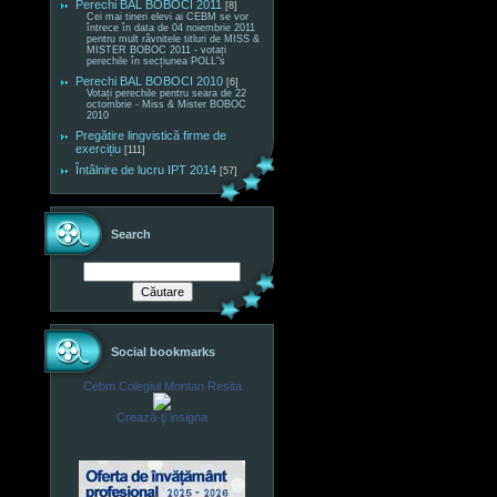
Perechi BAL BOBOCI 2011
[8]
Cei mai tineri elevi ai CEBM se vor
întrece în data de 04 noiembrie 2011
pentru mult râvnitele titluri de MISS &
MISTER BOBOC 2011 - votați
perechile în secțiunea POLL"s
Perechi BAL BOBOCI 2010
[6]
Votați perechile pentru seara de 22
octombrie - Miss & Mister BOBOC
2010
Pregătire lingvistică firme de
exercițiu
[111]
Întâlnire de lucru IPT 2014
[57]
Search
Social bookmarks
Cebm Colegiul Montan Resita
Crează-ţi insigna