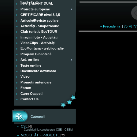
ÎNVĂȚĂMÂNT DUAL
Proiecte europene
CERTIFICARE nivel 3,4,5
Articole/Reviste școlare
Activități - Simpozioane
« Precedenta
|
75
76
77
Club turistic EcoTOUR
Imagini foto - Activități
VideoClips - Activități
EcoMontana - webliografie
Program Bibliotecă
AeL on-line
Teste on-line
Documente download
Video
Promoții anterioare
Forum
Carte Oaspeți
Contact Us
Categorii
CȘE
[6]
Candidații la conducerea CȘE - CEBM
MOBILITĂȚI - PROIECTE
[75]