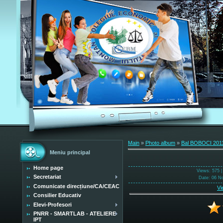
Main
»
Photo album
»
Bal BOBOCI 201
Meniu principal
Home page
Views
: 575 
Secretariat
Date
: 06 N
Comunicate direcțiune/CA/CEAC
Vi
Consilier Educativ
Elevi-Profesori
PNRR - SMARTLAB - ATELIERE
IPT