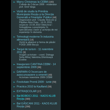
Marry Christmas la CEBM
[160]
Colinde de Crăciun 2009 - moderator
prof. Emil Varga
Vizită de studiu la Primăria
Municipiului Reșița și la Direcția
Generală a Finanțelor Publice
[44]
Organizatori prof. Claudia Stoiconi și
Păpălan Alina Data : 14.01.2010,
respectiv 15.04.2010 Obiectivul :
îmbogățirea cunoștiințelor în
specializarea clasei și achiziția de noi
experiențe în domeniu
Tehnologii moderne în industria
alimentară
[14]
Vizită la abatorul și ferma de păsări
FOOD 2000 Bocșa
Targul de turism - 11 noiembrie
2011
[9]
Imagini activitate - coord. Didraga
Sofia,Mihuț Valentina,Ghimboașă
Eveline
Inaugurare CANTINA CEBM - 14
septembrie 2009
[96]
DARWIN-O încercare de
autocunoaștere a omenirii
[49]
Activitate noiembrie 2009 CEBM
Festivitate Premii 2009 - iunie
[59]
Practica 2010 la Kaufland
[59]
EXTRAȘCOLAR
[17]
Bal BOBOCI 2011 - KAOS KLUB
Reșița
[390]
Bal GÂSCANI 2011 - KAOS KLUB
Reșița
[268]