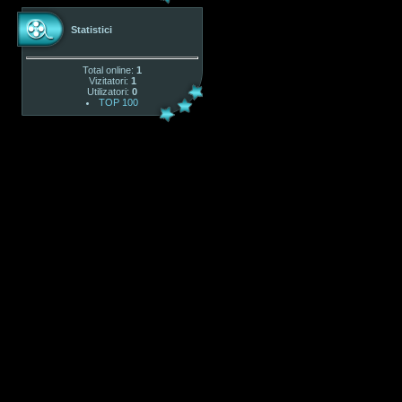
Statistici
Total online:
1
Vizitatori:
1
Utilizatori:
0
TOP 100