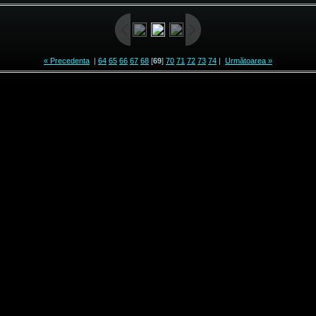
« Precedenta
|
64
65
66
67
68
[
69
]
70
71
72
73
74
|
Următoarea »