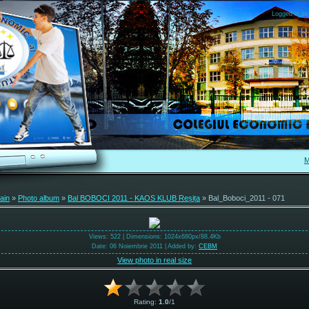
Logged in as
M
ain
»
Photo album
»
Bal BOBOCI 2011 - KAOS KLUB Reșița
» Bal_Boboci_2011 - 071
Views
: 522 |
Dimensions
: 1024x680px/88.4Kb
Date
: 06 Noiembrie 2011 |
Added by
:
CEBM
View photo in real size
Rating
:
1.0
/
1