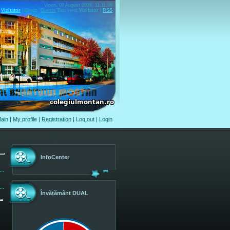
Vineri, 07 August 2026, 11.11.08
Vizitator
|
Group
"
Guests
"
Bun venit
Vizitator
|
RSS
ain
|
My profile
|
Registration
|
Log out
|
Login
InfoCenter
Învățământ DUAL