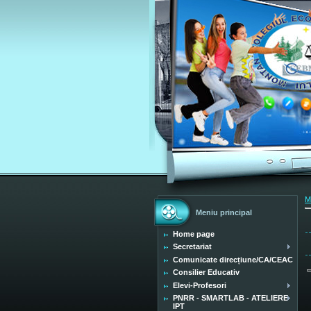
M
Meniu principal
Home page
Secretariat
Comunicate direcțiune/CA/CEAC
Consilier Educativ
Elevi-Profesori
PNRR - SMARTLAB - ATELIERE
IPT