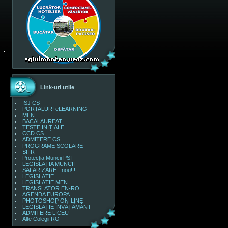
Link-uri utile
ISJ CS
PORTALURI eLEARNING
MEN
BACALAUREAT
TESTE INIȚIALE
CCD CS
ADMITERE CS
PROGRAME ŞCOLARE
SIIIR
Protecția Muncii PSI
LEGISLAȚIA MUNCII
SALARIZARE - nou!!!
LEGISLAȚIE
LEGISLAȚIE MEN
TRANSLATOR EN-RO
AGENDA EUROPA
PHOTOSHOP ON-LINE
LEGISLAȚIE ÎNVĂȚĂMÂNT
ADMITERE LICEU
Alte Colegii RO