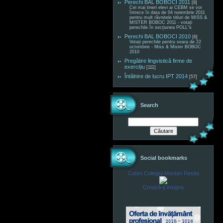
Perechi BAL BOBOCI 2011
[8]
Cei mai tineri elevi ai CEBM se vor
întrece în data de 04 noiembrie 2011
pentru mult râvnitele titluri de MISS &
MISTER BOBOC 2011 - votați
perechile în secțiunea POLL"s
Perechi BAL BOBOCI 2010
[6]
Votați perechile pentru seara de 22
octombrie - Miss & Mister BOBOC
2010
Pregătire lingvistică firme de
exercițiu
[111]
Întâlnire de lucru IPT 2014
[57]
Search
Social bookmarks
Cebm Colegiul Montan Resita
Crează-ţi insigna