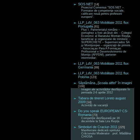
SOS NET
[14]
Proiectul Comenius “SOS.NET –
Formator de competenţe sociale,
calificare nouă pentru profesorii
europeni“.
LLP_LdV_063 Mobilitate 2011 flux
Portugalia
[81]
Flux I. Parteneriatul româno –
portughez a fost alcătuit din: - Colegiul
Economic al Banatului Montan Reşiţa,
beneficiar şi organizatie de trimitere; -
SUPERCHETE – Supermercados SA
şi Montijosiper – organizaţii de primire.
- Associaçao Para A Formaçao
Profissional e Desenvolvimento de
Montijo (AFPDM), partener
intermediar;
LLP_LdV_063 Mobilitate 2011 flux
Germania
[89]
LLP_LdV_063 Mobilitate 2011 flux
Polonia
[123]
Săptămâna „Școala altfel” în imagini
[100]
Imagini ale activităților desfășurate în
perioada 2-6 aprilie 2012
Tabara de tineret Loreto august
2009
[14]
Activități de vacanță
Do you speak EUROPEAN? CS-
Romania
[73]
Competiție desfășurată pe 16
decembrie la Sala Lira Reșița
Simboluri de Craciun 2011
[225]
Manifestare dedicată spiritului
Crăciunului Moderator : prof. Mădălina
CHIOSA