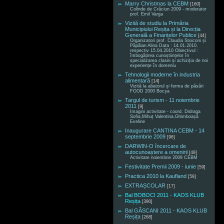
Marry Christmas la CEBM
[160]
Colinde de Crăciun 2009 - moderator
prof. Emil Varga
Vizită de studiu la Primăria
Municipiului Reșița și la Direcția
Generală a Finanțelor Publice
[44]
Organizatori prof. Claudia Stoiconi și
Păpălan Alina Data : 14.01.2010,
respectiv 15.04.2010 Obiectivul :
îmbogățirea cunoștiințelor în
specializarea clasei și achiziția de noi
experiențe în domeniu
Tehnologii moderne în industria
alimentară
[14]
Vizită la abatorul și ferma de păsări
FOOD 2000 Bocșa
Targul de turism - 11 noiembrie
2011
[9]
Imagini activitate - coord. Didraga
Sofia,Mihuț Valentina,Ghimboașă
Eveline
Inaugurare CANTINA CEBM - 14
septembrie 2009
[96]
DARWIN-O încercare de
autocunoaștere a omenirii
[49]
Activitate noiembrie 2009 CEBM
Festivitate Premii 2009 - iunie
[59]
Practica 2010 la Kaufland
[59]
EXTRAȘCOLAR
[17]
Bal BOBOCI 2011 - KAOS KLUB
Reșița
[390]
Bal GÂSCANI 2011 - KAOS KLUB
Reșița
[268]