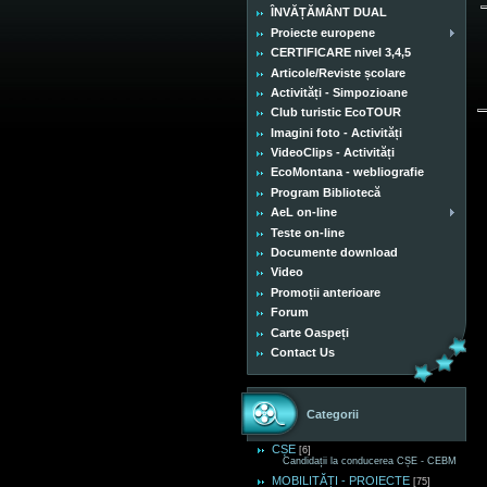
ÎNVĂȚĂMÂNT DUAL
Proiecte europene
CERTIFICARE nivel 3,4,5
Articole/Reviste școlare
Activități - Simpozioane
Club turistic EcoTOUR
Imagini foto - Activități
VideoClips - Activități
EcoMontana - webliografie
Program Bibliotecă
AeL on-line
Teste on-line
Documente download
Video
Promoții anterioare
Forum
Carte Oaspeți
Contact Us
Categorii
CȘE
[6]
Candidații la conducerea CȘE - CEBM
MOBILITĂȚI - PROIECTE
[75]