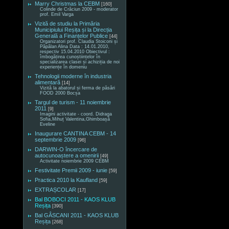
Marry Christmas la CEBM
[160]
Colinde de Crăciun 2009 - moderator
prof. Emil Varga
Vizită de studiu la Primăria
Municipiului Reșița și la Direcția
Generală a Finanțelor Publice
[44]
Organizatori prof. Claudia Stoiconi și
Păpălan Alina Data : 14.01.2010,
respectiv 15.04.2010 Obiectivul :
îmbogățirea cunoștiințelor în
specializarea clasei și achiziția de noi
experiențe în domeniu
Tehnologii moderne în industria
alimentară
[14]
Vizită la abatorul și ferma de păsări
FOOD 2000 Bocșa
Targul de turism - 11 noiembrie
2011
[9]
Imagini activitate - coord. Didraga
Sofia,Mihuț Valentina,Ghimboașă
Eveline
Inaugurare CANTINA CEBM - 14
septembrie 2009
[96]
DARWIN-O încercare de
autocunoaștere a omenirii
[49]
Activitate noiembrie 2009 CEBM
Festivitate Premii 2009 - iunie
[59]
Practica 2010 la Kaufland
[59]
EXTRAȘCOLAR
[17]
Bal BOBOCI 2011 - KAOS KLUB
Reșița
[390]
Bal GÂSCANI 2011 - KAOS KLUB
Reșița
[268]