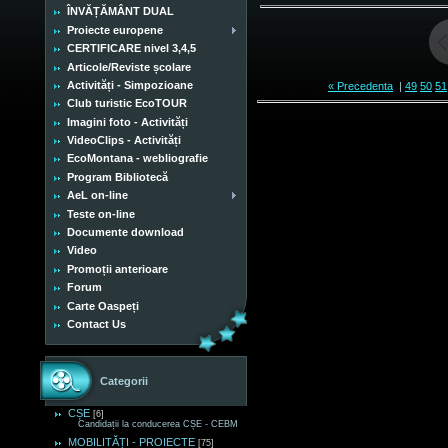
ÎNVĂȚĂMÂNT DUAL
Proiecte europene
CERTIFICARE nivel 3,4,5
Articole/Reviste școlare
Activități - Simpozioane
« Precedenta
|
49
50
51
Club turistic EcoTOUR
Imagini foto - Activități
VideoClips - Activități
EcoMontana - webliografie
Program Bibliotecă
AeL on-line
Teste on-line
Documente download
Video
Promoții anterioare
Forum
Carte Oaspeți
Contact Us
Categorii
CȘE
[6]
Candidații la conducerea CȘE - CEBM
MOBILITĂȚI - PROIECTE
[75]