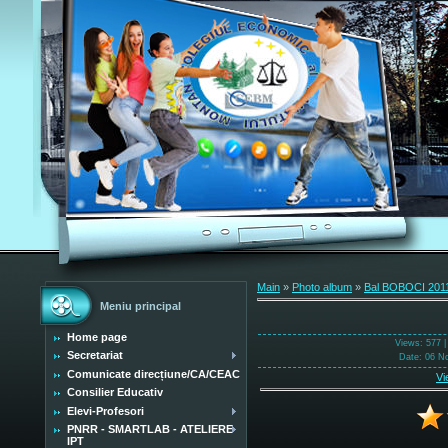
Main
»
Photo album
»
Bal BOBOCI 201
Meniu principal
Home page
Views
: 577 
Secretariat
Date
: 06 N
Comunicate direcțiune/CA/CEAC
Vi
Consilier Educativ
Elevi-Profesori
PNRR - SMARTLAB - ATELIERE
IPT