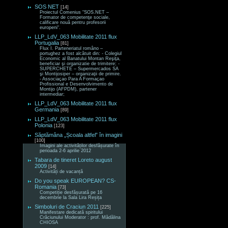
SOS NET
[14]
Proiectul Comenius “SOS.NET –
Formator de competenţe sociale,
calificare nouă pentru profesorii
europeni“.
LLP_LdV_063 Mobilitate 2011 flux
Portugalia
[81]
Flux I. Parteneriatul româno –
portughez a fost alcătuit din: - Colegiul
Economic al Banatului Montan Reşiţa,
beneficiar şi organizatie de trimitere; -
SUPERCHETE – Supermercados SA
şi Montijosiper – organizaţii de primire.
- Associaçao Para A Formaçao
Profissional e Desenvolvimento de
Montijo (AFPDM), partener
intermediar;
LLP_LdV_063 Mobilitate 2011 flux
Germania
[89]
LLP_LdV_063 Mobilitate 2011 flux
Polonia
[123]
Săptămâna „Școala altfel” în imagini
[100]
Imagini ale activităților desfășurate în
perioada 2-6 aprilie 2012
Tabara de tineret Loreto august
2009
[14]
Activități de vacanță
Do you speak EUROPEAN? CS-
Romania
[73]
Competiție desfășurată pe 16
decembrie la Sala Lira Reșița
Simboluri de Craciun 2011
[225]
Manifestare dedicată spiritului
Crăciunului Moderator : prof. Mădălina
CHIOSA