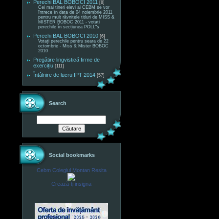
Perechi BAL BOBOCI 2011
[8]
Cei mai tineri elevi ai CEBM se vor
întrece în data de 04 noiembrie 2011
pentru mult râvnitele titluri de MISS &
MISTER BOBOC 2011 - votați
perechile în secțiunea POLL"s
Perechi BAL BOBOCI 2010
[6]
Votați perechile pentru seara de 22
octombrie - Miss & Mister BOBOC
2010
Pregătire lingvistică firme de
exercițiu
[111]
Întâlnire de lucru IPT 2014
[57]
Search
Social bookmarks
Cebm Colegiul Montan Resita
Crează-ţi insigna