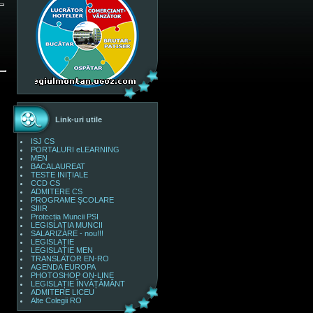
Link-uri utile
ISJ CS
PORTALURI eLEARNING
MEN
BACALAUREAT
TESTE INIȚIALE
CCD CS
ADMITERE CS
PROGRAME ŞCOLARE
SIIIR
Protecția Muncii PSI
LEGISLAȚIA MUNCII
SALARIZARE - nou!!!
LEGISLAȚIE
LEGISLAȚIE MEN
TRANSLATOR EN-RO
AGENDA EUROPA
PHOTOSHOP ON-LINE
LEGISLAȚIE ÎNVĂȚĂMÂNT
ADMITERE LICEU
Alte Colegii RO