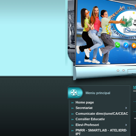
M
Meniu principal
Home page
Secretariat
Comunicate direcțiune/CA/CEAC
Consilier Educativ
Elevi-Profesori
PNRR - SMARTLAB - ATELIERE
IPT