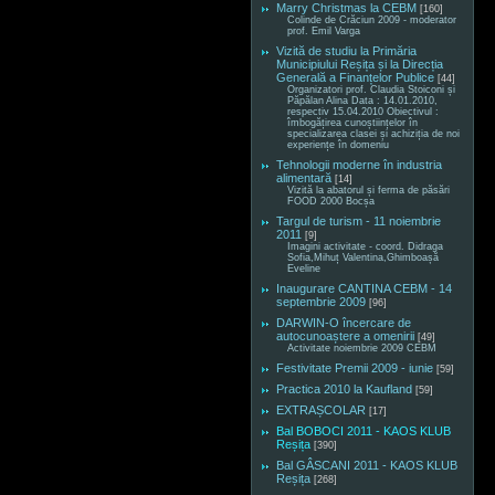
Marry Christmas la CEBM
[160]
Colinde de Crăciun 2009 - moderator
prof. Emil Varga
Vizită de studiu la Primăria
Municipiului Reșița și la Direcția
Generală a Finanțelor Publice
[44]
Organizatori prof. Claudia Stoiconi și
Păpălan Alina Data : 14.01.2010,
respectiv 15.04.2010 Obiectivul :
îmbogățirea cunoștiințelor în
specializarea clasei și achiziția de noi
experiențe în domeniu
Tehnologii moderne în industria
alimentară
[14]
Vizită la abatorul și ferma de păsări
FOOD 2000 Bocșa
Targul de turism - 11 noiembrie
2011
[9]
Imagini activitate - coord. Didraga
Sofia,Mihuț Valentina,Ghimboașă
Eveline
Inaugurare CANTINA CEBM - 14
septembrie 2009
[96]
DARWIN-O încercare de
autocunoaștere a omenirii
[49]
Activitate noiembrie 2009 CEBM
Festivitate Premii 2009 - iunie
[59]
Practica 2010 la Kaufland
[59]
EXTRAȘCOLAR
[17]
Bal BOBOCI 2011 - KAOS KLUB
Reșița
[390]
Bal GÂSCANI 2011 - KAOS KLUB
Reșița
[268]