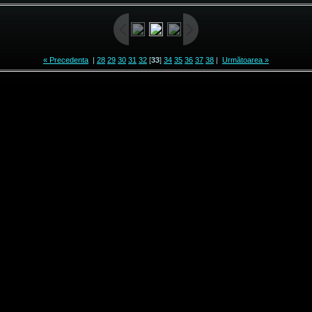
« Precedenta
|
28
29
30
31
32
[
33
]
34
35
36
37
38
|
Următoarea »