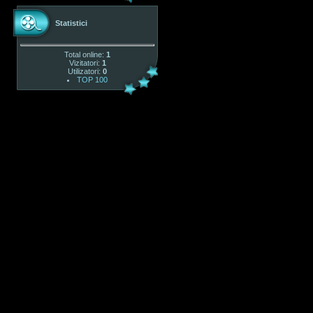
Statistici
Total online:
1
Vizitatori:
1
Utilizatori:
0
TOP 100