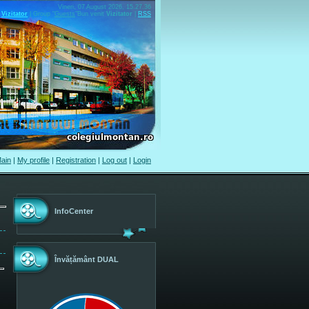
Vineri, 07 August 2026, 15.27.36
Vizitator
|
Group
"
Guests
"
Bun venit
Vizitator
|
RSS
ain
|
My profile
|
Registration
|
Log out
|
Login
InfoCenter
Învățământ DUAL