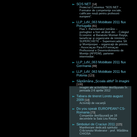
SOS NET
[14]
Proiectul Comenius “SOS.NET –
Formator de competenţe sociale,
calificare nouă pentru profesorii
europeni“.
LLP_LdV_063 Mobilitate 2011 flux
Portugalia
[81]
Flux I. Parteneriatul româno –
portughez a fost alcătuit din: - Colegiul
Economic al Banatului Montan Reşiţa,
beneficiar şi organizatie de trimitere; -
SUPERCHETE – Supermercados SA
şi Montijosiper – organizaţii de primire.
- Associaçao Para A Formaçao
Profissional e Desenvolvimento de
Montijo (AFPDM), partener
intermediar;
LLP_LdV_063 Mobilitate 2011 flux
Germania
[89]
LLP_LdV_063 Mobilitate 2011 flux
Polonia
[123]
Săptămâna „Școala altfel” în imagini
[100]
Imagini ale activităților desfășurate în
perioada 2-6 aprilie 2012
Tabara de tineret Loreto august
2009
[14]
Activități de vacanță
Do you speak EUROPEAN? CS-
Romania
[73]
Competiție desfășurată pe 16
decembrie la Sala Lira Reșița
Simboluri de Craciun 2011
[225]
Manifestare dedicată spiritului
Crăciunului Moderator : prof. Mădălina
CHIOSA