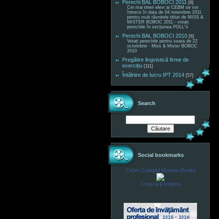
Perechi BAL BOBOCI 2011
[8]
Cei mai tineri elevi ai CEBM se vor
întrece în data de 04 noiembrie 2011
pentru mult râvnitele titluri de MISS &
MISTER BOBOC 2011 - votați
perechile în secțiunea POLL"s
Perechi BAL BOBOCI 2010
[6]
Votați perechile pentru seara de 22
octombrie - Miss & Mister BOBOC
2010
Pregătire lingvistică firme de
exercițiu
[111]
Întâlnire de lucru IPT 2014
[57]
Search
Social bookmarks
Cebm Colegiul Montan Resita
Crează-ţi insigna