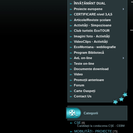
ÎNVĂȚĂMÂNT DUAL
Proiecte europene
CERTIFICARE nivel 3,4,5
Articole/Reviste școlare
Activități - Simpozioane
Club turistic EcoTOUR
Imagini foto - Activități
VideoClips - Activități
EcoMontana - webliografie
Program Bibliotecă
AeL on-line
Teste on-line
Documente download
Video
Promoții anterioare
Forum
Carte Oaspeți
Contact Us
Categorii
CȘE
[6]
Candidații la conducerea CȘE - CEBM
MOBILITĂȚI - PROIECTE
[75]