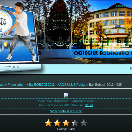
Logged in as
M
ain
»
Photo album
»
Bal BOBOCI 2011 - KAOS KLUB Reșița
» Bal_Boboci_2011 - 035
Views
: 532 |
Dimensions
: 1024x680px/88.0Kb
Date
: 06 Noiembrie 2011 |
Added by
:
CEBM
View photo in real size
Rating
:
3.4
/
5