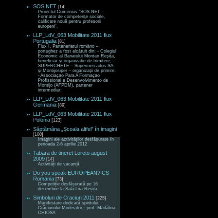
SOS NET
[14]
Proiectul Comenius “SOS.NET –
Formator de competenţe sociale,
calificare nouă pentru profesorii
europeni“.
LLP_LdV_063 Mobilitate 2011 flux
Portugalia
[81]
Flux I. Parteneriatul româno –
portughez a fost alcătuit din: - Colegiul
Economic al Banatului Montan Reşiţa,
beneficiar şi organizatie de trimitere; -
SUPERCHETE – Supermercados SA
şi Montijosiper – organizaţii de primire.
- Associaçao Para A Formaçao
Profissional e Desenvolvimento de
Montijo (AFPDM), partener
intermediar;
LLP_LdV_063 Mobilitate 2011 flux
Germania
[89]
LLP_LdV_063 Mobilitate 2011 flux
Polonia
[123]
Săptămâna „Școala altfel” în imagini
[100]
Imagini ale activităților desfășurate în
perioada 2-6 aprilie 2012
Tabara de tineret Loreto august
2009
[14]
Activități de vacanță
Do you speak EUROPEAN? CS-
Romania
[73]
Competiție desfășurată pe 16
decembrie la Sala Lira Reșița
Simboluri de Craciun 2011
[225]
Manifestare dedicată spiritului
Crăciunului Moderator : prof. Mădălina
CHIOSA