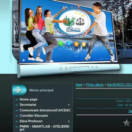
Main
»
Photo album
»
Bal BOBOCI 201
Meniu principal
Home page
Views
: 626 
Secretariat
Date
: 06 N
Comunicate direcțiune/CA/CEAC
Vi
Consilier Educativ
Elevi-Profesori
PNRR - SMARTLAB - ATELIERE
IPT