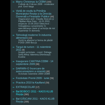
Marry Christmas la CEBM
[160]
Colinde de Crăciun 2009 - moderator
prof. Emil Varga
Vizită de studiu la Primăria
Municipiului Reșița și la Direcția
Generală a Finanțelor Publice
[44]
Organizatori prof. Claudia Stoiconi și
Păpălan Alina Data : 14.01.2010,
respectiv 15.04.2010 Obiectivul :
îmbogățirea cunoștiințelor în
specializarea clasei și achiziția de noi
experiențe în domeniu
Tehnologii moderne în industria
alimentară
[14]
Vizită la abatorul și ferma de păsări
FOOD 2000 Bocșa
Targul de turism - 11 noiembrie
2011
[9]
Imagini activitate - coord. Didraga
Sofia,Mihuț Valentina,Ghimboașă
Eveline
Inaugurare CANTINA CEBM - 14
septembrie 2009
[96]
DARWIN-O încercare de
autocunoaștere a omenirii
[49]
Activitate noiembrie 2009 CEBM
Festivitate Premii 2009 - iunie
[59]
Practica 2010 la Kaufland
[59]
EXTRAȘCOLAR
[17]
Bal BOBOCI 2011 - KAOS KLUB
Reșița
[390]
Bal GÂSCANI 2011 - KAOS KLUB
Reșița
[268]