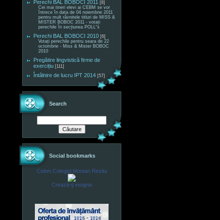
Perechi BAL BOBOCI 2011
[8]
Cei mai tineri elevi ai CEBM se vor
întrece în data de 04 noiembrie 2011
pentru mult râvnitele titluri de MISS &
MISTER BOBOC 2011 - votați
perechile în secțiunea POLL"s
Perechi BAL BOBOCI 2010
[6]
Votați perechile pentru seara de 22
octombrie - Miss & Mister BOBOC
2010
Pregătire lingvistică firme de
exercițiu
[111]
Întâlnire de lucru IPT 2014
[57]
Search
Social bookmarks
Cebm Colegiul Montan Resita
Crează-ţi insigna