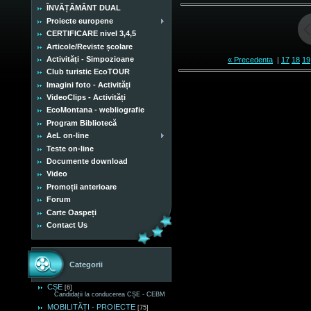
ÎNVĂȚĂMÂNT DUAL
Proiecte europene
CERTIFICARE nivel 3,4,5
Articole/Reviste școlare
Activități - Simpozioane
« Precedenta
|
17
18
19
Club turistic EcoTOUR
Imagini foto - Activități
VideoClips - Activități
EcoMontana - webliografie
Program Bibliotecă
AeL on-line
Teste on-line
Documente download
Video
Promoții anterioare
Forum
Carte Oaspeți
Contact Us
Categorii
CȘE
[6]
Candidații la conducerea CȘE - CEBM
MOBILITĂȚI - PROIECTE
[75]