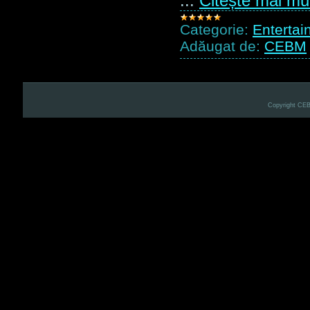
...
Citește mai mul
Categorie:
Entertai
Adăugat de:
CEBM
Copyright CE