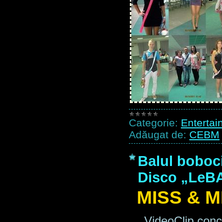
Categorie:
Entertai
Adăugat de:
CEBM
Balul boboci
Disco „Le
MISS & 
VideoClip concu