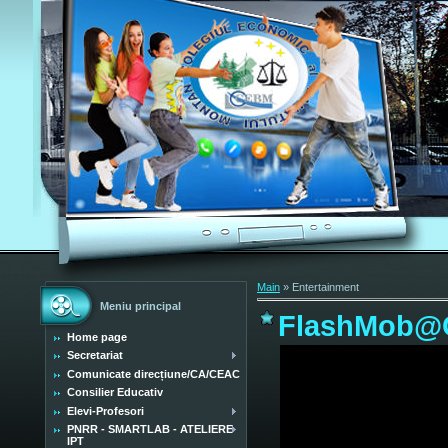
Main
»
Entertainment
Meniu principal
FlashMob
Home page
Secretariat
Comunicate direcțiune/CA/CEAC
Consilier Educativ
Elevi-Profesori
PNRR - SMARTLAB - ATELIERE
IPT