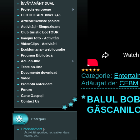
ÎNVĂȚĂMÂNT DUAL
Proiecte europene
CERTIFICARE nivel 3,4,5
Articole/Reviste școlare
Activități - Simpozioane
Club turistic EcoTOUR
Imagini foto - Activități
VideoClips - Activități
EcoMontana - webliografie
Program Bibliotecă
AeL on-line
Teste on-line
Documente download
Categorie:
Entertai
Video
Adăugat de:
CEBM
Promoții anterioare
Forum
Carte Oaspeți
BALUL BOB
Contact Us
GÂSCANIL
Categorii
Entertainment
[4]
Activități sportive, recreative, dans,
teatru, etc.