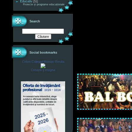
Educativ
[51]
Proiecte și programe educaționale
Search
Social bookmarks
Cebm Colegiul Montan Resita
Crează-ţi insigna