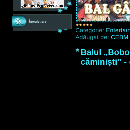
Înregistrare
Categorie:
Entertai
Adăugat de:
CEBM
Balul „Boboc
căminiști” - 