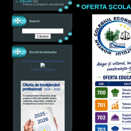
Educativ
[51]
Proiecte și programe educaționale
OFERTA ȘCOLAR
Search
Social bookmarks
Cebm Colegiul Montan Resita
Crează-ţi insigna