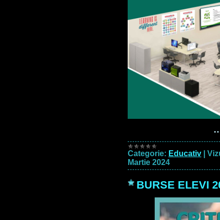
.
Categorie:
Educativ
|
Viz
Martie 2024
BURSE ELEVI 2