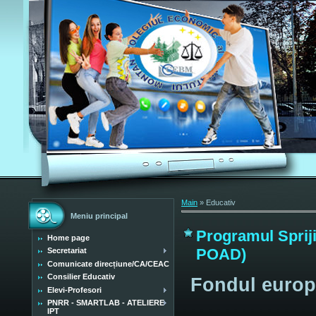
Main
»
Educativ
Meniu principal
Programul Spriji
Home page
POAD)
Secretariat
Comunicate direcțiune/CA/CEAC
Consilier Educativ
Fondul europ
Elevi-Profesori
PNRR - SMARTLAB - ATELIERE
IPT