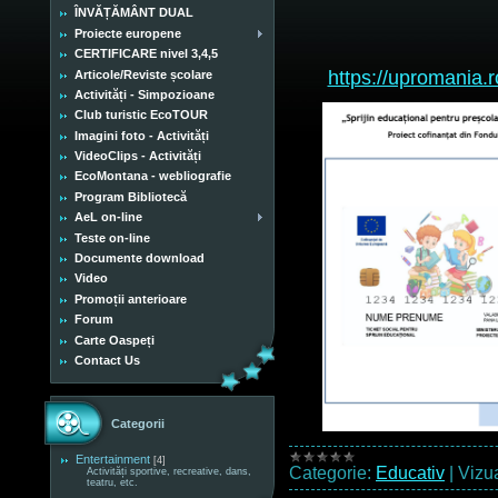
ÎNVĂȚĂMÂNT DUAL
Proiecte europene
CERTIFICARE nivel 3,4,5
https://upromania.ro
Articole/Reviste școlare
Activități - Simpozioane
Club turistic EcoTOUR
Imagini foto - Activități
VideoClips - Activități
EcoMontana - webliografie
Program Bibliotecă
AeL on-line
Teste on-line
Documente download
Video
Promoții anterioare
Forum
Carte Oaspeți
Contact Us
Categorii
Entertainment
[4]
Categorie:
Educativ
|
Vizua
Activități sportive, recreative, dans,
teatru, etc.