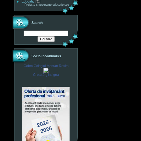
Educativ
[51]
Proiecte și programe educaționale
Search
Social bookmarks
Cebm Colegiul Montan Resita
Crează-ţi insigna