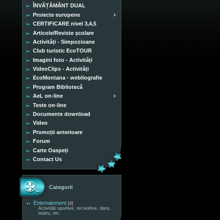
ÎNVĂȚĂMÂNT DUAL
Proiecte europene
CERTIFICARE nivel 3,4,5
Articole/Reviste școlare
Activități - Simpozioane
Club turistic EcoTOUR
Imagini foto - Activități
VideoClips - Activități
EcoMontana - webliografie
Program Bibliotecă
AeL on-line
Teste on-line
Documente download
Video
Promoții anterioare
Forum
Carte Oaspeți
Contact Us
Categorii
Entertainment
[4]
Activități sportive, recreative, dans,
teatru, etc.