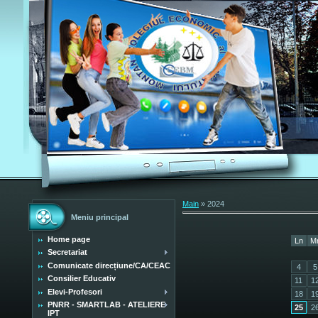
Main
»
2024
Meniu principal
Home page
Ln
M
Secretariat
Comunicate direcțiune/CA/CEAC
4
5
Consilier Educativ
11
1
Elevi-Profesori
18
1
PNRR - SMARTLAB - ATELIERE
25
2
IPT