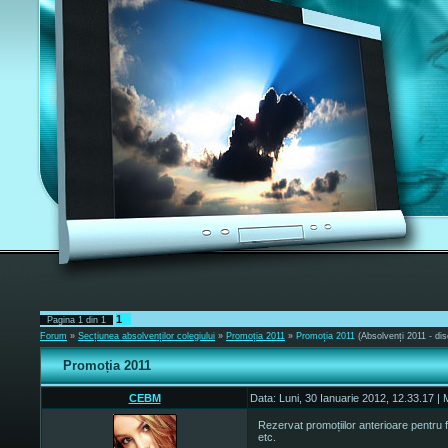
1
Pagina
1
din
1
Forum
»
Secțiunea absolvenților colegiului
»
Promoția 2011
»
Promoția 2011
(Absolvenți 2011 - disc
Promoția 2011
CEBM
Data: Luni, 30 Ianuarie 2012, 12.33.17 |
Rezervat promoțiilor anterioare pentru fe
etc.