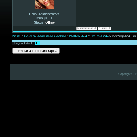
Grup: Administrators
Mesaje:
11
Status:
Offline
Forum
»
Secțiunea absolvenților colegiului
»
Promoția 2011
»
Promoția 2011
(Absolvenți 2011 - disc
1
Pagina
1
din
1
Copyright CE