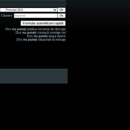
Căutare:
Dvs
nu puteţi
publica noi teme de discuţie
Dvs
nu puteţi
creează sondaje noi
Dvs
nu puteţi
ataşa fişiere
Dvs
nu puteţi
răspunde la mesaje