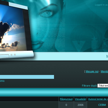
Logged in as
M
[
Mesaje noi
·
Membr
 2011
Filtrare după:
Răspunsuri
Vizualizări
Autorul temei de 
0
2006
CEBM