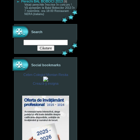
Perechi BAL BOBOCI 2013
[9]
Votați perechile înscrise în concurs !
Vă așteptăm la Balul Bobocilor 2013 în
7 noiembrie, ora 18:00 Restaurant
NERA (italianu)
Search
Social bookmarks
Cebm Colegiul Montan Resita
Crează-ţi insigna