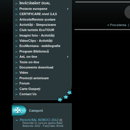
ÎNVĂȚĂMÂNT DUAL
Proiecte europene
CERTIFICARE nivel 3,4,5
Articole/Reviste școlare
Activități - Simpozioane
« Precedenta
| 
Club turistic EcoTOUR
Imagini foto - Activități
VideoClips - Activități
EcoMontana - webliografie
Program Bibliotecă
AeL on-line
Teste on-line
Documente download
Video
Promoții anterioare
Forum
Carte Oaspeți
Contact Us
Categorii
Perechi BAL BOBOCI 2012
[8]
Perechile în concurs pentru Balul
Bobocilor 2012 - FairyTales World