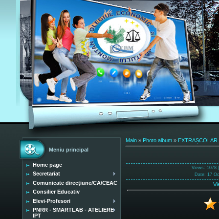
Main
»
Photo album
»
EXTRAȘCOLAR
Meniu principal
Home page
Views
: 1078 
Secretariat
Date
: 17 O
Comunicate direcțiune/CA/CEAC
Vi
Consilier Educativ
Elevi-Profesori
PNRR - SMARTLAB - ATELIERE
IPT