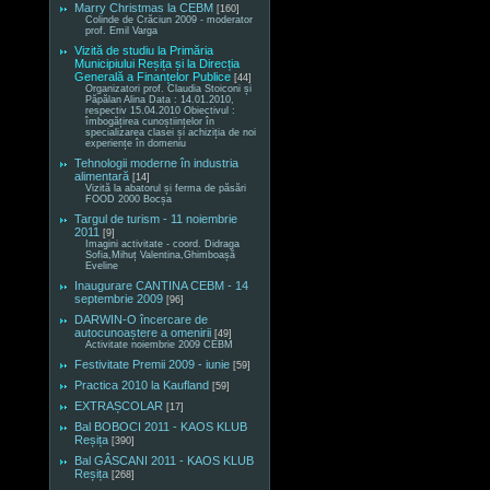
Marry Christmas la CEBM
[160]
Colinde de Crăciun 2009 - moderator
prof. Emil Varga
Vizită de studiu la Primăria
Municipiului Reșița și la Direcția
Generală a Finanțelor Publice
[44]
Organizatori prof. Claudia Stoiconi și
Păpălan Alina Data : 14.01.2010,
respectiv 15.04.2010 Obiectivul :
îmbogățirea cunoștiințelor în
specializarea clasei și achiziția de noi
experiențe în domeniu
Tehnologii moderne în industria
alimentară
[14]
Vizită la abatorul și ferma de păsări
FOOD 2000 Bocșa
Targul de turism - 11 noiembrie
2011
[9]
Imagini activitate - coord. Didraga
Sofia,Mihuț Valentina,Ghimboașă
Eveline
Inaugurare CANTINA CEBM - 14
septembrie 2009
[96]
DARWIN-O încercare de
autocunoaștere a omenirii
[49]
Activitate noiembrie 2009 CEBM
Festivitate Premii 2009 - iunie
[59]
Practica 2010 la Kaufland
[59]
EXTRAȘCOLAR
[17]
Bal BOBOCI 2011 - KAOS KLUB
Reșița
[390]
Bal GÂSCANI 2011 - KAOS KLUB
Reșița
[268]