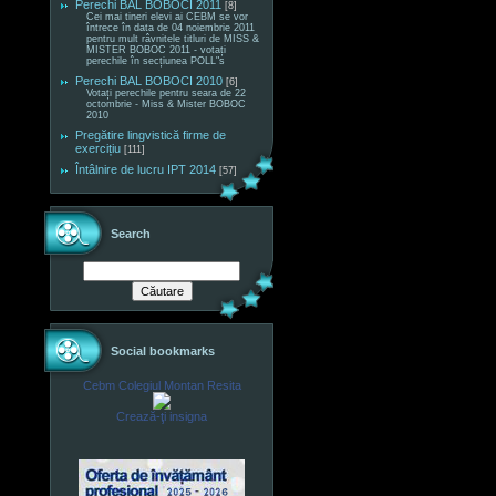
Perechi BAL BOBOCI 2011
[8]
Cei mai tineri elevi ai CEBM se vor
întrece în data de 04 noiembrie 2011
pentru mult râvnitele titluri de MISS &
MISTER BOBOC 2011 - votați
perechile în secțiunea POLL"s
Perechi BAL BOBOCI 2010
[6]
Votați perechile pentru seara de 22
octombrie - Miss & Mister BOBOC
2010
Pregătire lingvistică firme de
exercițiu
[111]
Întâlnire de lucru IPT 2014
[57]
Search
Social bookmarks
Cebm Colegiul Montan Resita
Crează-ţi insigna