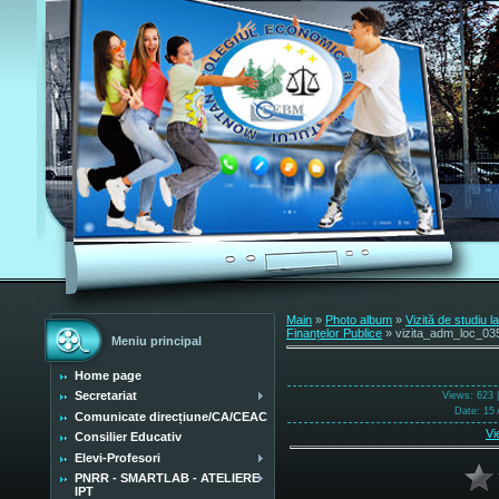
Main
»
Photo album
»
Vizită de studiu l
Finanțelor Publice
» vizita_adm_loc_03
Meniu principal
Home page
Secretariat
Views
: 623 
Date
: 15 
Comunicate direcțiune/CA/CEAC
Vi
Consilier Educativ
Elevi-Profesori
PNRR - SMARTLAB - ATELIERE
IPT