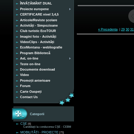
ÎNVĂȚĂMÂNT DUAL
Proiecte europene
CERTIFICARE nivel 3,4,5
Articole/Reviste școlare
Activități - Simpozioane
« Precedenta
|
29
30
31
Club turistic EcoTOUR
Imagini foto - Activități
VideoClips - Activități
EcoMontana - webliografie
Program Bibliotecă
AeL on-line
Teste on-line
Documente download
Video
Promoții anterioare
Forum
Carte Oaspeți
Contact Us
Categorii
CȘE
[6]
Candidații la conducerea CȘE - CEBM
MOBILITĂȚI - PROIECTE
[75]