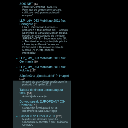
SOS NET
[14]
Proiectul Comenius “SOS.NET –
Formator de competenţe sociale,
calificare nouă pentru profesorii
europeni“.
LLP_LdV_063 Mobilitate 2011 flux
Portugalia
[81]
Flux I. Parteneriatul româno –
portughez a fost alcătuit din: - Colegiul
Economic al Banatului Montan Reşiţa,
beneficiar şi organizatie de trimitere; -
SUPERCHETE – Supermercados SA
şi Montijosiper – organizaţii de primire.
- Associaçao Para A Formaçao
Profissional e Desenvolvimento de
Montijo (AFPDM), partener
intermediar;
LLP_LdV_063 Mobilitate 2011 flux
Germania
[89]
LLP_LdV_063 Mobilitate 2011 flux
Polonia
[123]
Săptămâna „Școala altfel” în imagini
[100]
Imagini ale activităților desfășurate în
perioada 2-6 aprilie 2012
Tabara de tineret Loreto august
2009
[14]
Activități de vacanță
Do you speak EUROPEAN? CS-
Romania
[73]
Competiție desfășurată pe 16
decembrie la Sala Lira Reșița
Simboluri de Craciun 2011
[225]
Manifestare dedicată spiritului
Crăciunului Moderator : prof. Mădălina
CHIOSA