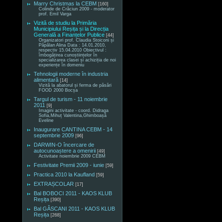
Marry Christmas la CEBM
[160]
Colinde de Crăciun 2009 - moderator
prof. Emil Varga
Vizită de studiu la Primăria
Municipiului Reșița și la Direcția
Generală a Finanțelor Publice
[44]
Organizatori prof. Claudia Stoiconi și
Păpălan Alina Data : 14.01.2010,
respectiv 15.04.2010 Obiectivul :
îmbogățirea cunoștiințelor în
specializarea clasei și achiziția de noi
experiențe în domeniu
Tehnologii moderne în industria
alimentară
[14]
Vizită la abatorul și ferma de păsări
FOOD 2000 Bocșa
Targul de turism - 11 noiembrie
2011
[9]
Imagini activitate - coord. Didraga
Sofia,Mihuț Valentina,Ghimboașă
Eveline
Inaugurare CANTINA CEBM - 14
septembrie 2009
[96]
DARWIN-O încercare de
autocunoaștere a omenirii
[49]
Activitate noiembrie 2009 CEBM
Festivitate Premii 2009 - iunie
[59]
Practica 2010 la Kaufland
[59]
EXTRAȘCOLAR
[17]
Bal BOBOCI 2011 - KAOS KLUB
Reșița
[390]
Bal GÂSCANI 2011 - KAOS KLUB
Reșița
[268]