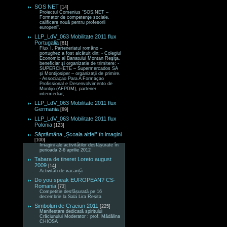
SOS NET
[14]
Proiectul Comenius “SOS.NET –
Formator de competenţe sociale,
calificare nouă pentru profesorii
europeni“.
LLP_LdV_063 Mobilitate 2011 flux
Portugalia
[81]
Flux I. Parteneriatul româno –
portughez a fost alcătuit din: - Colegiul
Economic al Banatului Montan Reşiţa,
beneficiar şi organizatie de trimitere; -
SUPERCHETE – Supermercados SA
şi Montijosiper – organizaţii de primire.
- Associaçao Para A Formaçao
Profissional e Desenvolvimento de
Montijo (AFPDM), partener
intermediar;
LLP_LdV_063 Mobilitate 2011 flux
Germania
[89]
LLP_LdV_063 Mobilitate 2011 flux
Polonia
[123]
Săptămâna „Școala altfel” în imagini
[100]
Imagini ale activităților desfășurate în
perioada 2-6 aprilie 2012
Tabara de tineret Loreto august
2009
[14]
Activități de vacanță
Do you speak EUROPEAN? CS-
Romania
[73]
Competiție desfășurată pe 16
decembrie la Sala Lira Reșița
Simboluri de Craciun 2011
[225]
Manifestare dedicată spiritului
Crăciunului Moderator : prof. Mădălina
CHIOSA