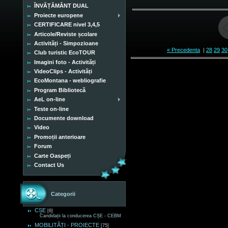
ÎNVĂȚĂMÂNT DUAL
Proiecte europene
CERTIFICARE nivel 3,4,5
Articole/Reviste școlare
Activități - Simpozioane
« Precedenta
|
28
29
30
Club turistic EcoTOUR
Imagini foto - Activități
VideoClips - Activități
EcoMontana - webliografie
Program Bibliotecă
AeL on-line
Teste on-line
Documente download
Video
Promoții anterioare
Forum
Carte Oaspeți
Contact Us
Categorii
CȘE
[6]
Candidații la conducerea CȘE - CEBM
MOBILITĂȚI - PROIECTE
[75]