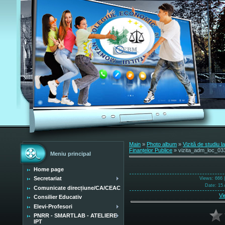
Main
»
Photo album
»
Vizită de studiu l
Finanțelor Publice
» vizita_adm_loc_03
Meniu principal
Home page
Secretariat
Views
: 666 
Date
: 15 
Comunicate direcțiune/CA/CEAC
Vi
Consilier Educativ
Elevi-Profesori
PNRR - SMARTLAB - ATELIERE
IPT