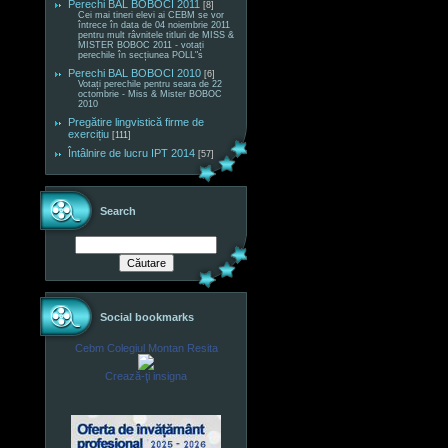
Perechi BAL BOBOCI 2011
[8]
Cei mai tineri elevi ai CEBM se vor
întrece în data de 04 noiembrie 2011
pentru mult râvnitele titluri de MISS &
MISTER BOBOC 2011 - votați
perechile în secțiunea POLL"s
Perechi BAL BOBOCI 2010
[6]
Votați perechile pentru seara de 22
octombrie - Miss & Mister BOBOC
2010
Pregătire lingvistică firme de
exercițiu
[111]
Întâlnire de lucru IPT 2014
[57]
Search
Social bookmarks
Cebm Colegiul Montan Resita
Crează-ţi insigna