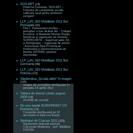
SOS NET
[14]
Proiectul Comenius “SOS.NET –
Formator de competenţe sociale,
calificare nouă pentru profesorii
europeni“.
LLP_LdV_063 Mobilitate 2011 flux
Portugalia
[81]
Flux I. Parteneriatul româno –
portughez a fost alcătuit din: - Colegiul
Economic al Banatului Montan Reşiţa,
beneficiar şi organizatie de trimitere; -
SUPERCHETE – Supermercados SA
şi Montijosiper – organizaţii de primire.
- Associaçao Para A Formaçao
Profissional e Desenvolvimento de
Montijo (AFPDM), partener
intermediar;
LLP_LdV_063 Mobilitate 2011 flux
Germania
[89]
LLP_LdV_063 Mobilitate 2011 flux
Polonia
[123]
Săptămâna „Școala altfel” în imagini
[100]
Imagini ale activităților desfășurate în
perioada 2-6 aprilie 2012
Tabara de tineret Loreto august
2009
[14]
Activități de vacanță
Do you speak EUROPEAN? CS-
Romania
[73]
Competiție desfășurată pe 16
decembrie la Sala Lira Reșița
Simboluri de Craciun 2011
[225]
Manifestare dedicată spiritului
Crăciunului Moderator : prof. Mădălina
CHIOSA