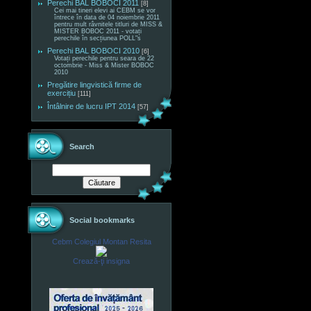
Perechi BAL BOBOCI 2011
[8]
Cei mai tineri elevi ai CEBM se vor
întrece în data de 04 noiembrie 2011
pentru mult râvnitele titluri de MISS &
MISTER BOBOC 2011 - votați
perechile în secțiunea POLL"s
Perechi BAL BOBOCI 2010
[6]
Votați perechile pentru seara de 22
octombrie - Miss & Mister BOBOC
2010
Pregătire lingvistică firme de
exercițiu
[111]
Întâlnire de lucru IPT 2014
[57]
Search
Social bookmarks
Cebm Colegiul Montan Resita
Crează-ţi insigna