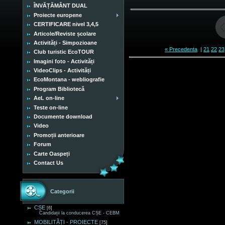
ÎNVĂȚĂMÂNT DUAL
Proiecte europene
CERTIFICARE nivel 3,4,5
Articole/Reviste școlare
Activități - Simpozioane
« Precedenta
|
21
22
23
Club turistic EcoTOUR
Imagini foto - Activități
VideoClips - Activități
EcoMontana - webliografie
Program Bibliotecă
AeL on-line
Teste on-line
Documente download
Video
Promoții anterioare
Forum
Carte Oaspeți
Contact Us
Categorii
CȘE
[6]
Candidații la conducerea CȘE - CEBM
MOBILITĂȚI - PROIECTE
[75]