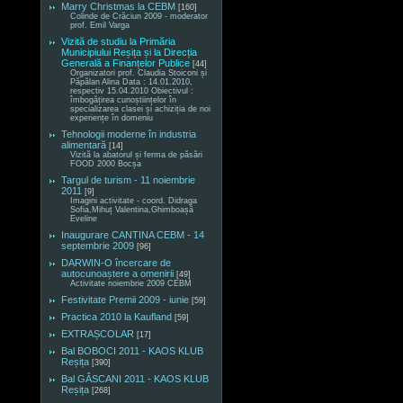
Marry Christmas la CEBM
[160]
Colinde de Crăciun 2009 - moderator
prof. Emil Varga
Vizită de studiu la Primăria
Municipiului Reșița și la Direcția
Generală a Finanțelor Publice
[44]
Organizatori prof. Claudia Stoiconi și
Păpălan Alina Data : 14.01.2010,
respectiv 15.04.2010 Obiectivul :
îmbogățirea cunoștiințelor în
specializarea clasei și achiziția de noi
experiențe în domeniu
Tehnologii moderne în industria
alimentară
[14]
Vizită la abatorul și ferma de păsări
FOOD 2000 Bocșa
Targul de turism - 11 noiembrie
2011
[9]
Imagini activitate - coord. Didraga
Sofia,Mihuț Valentina,Ghimboașă
Eveline
Inaugurare CANTINA CEBM - 14
septembrie 2009
[96]
DARWIN-O încercare de
autocunoaștere a omenirii
[49]
Activitate noiembrie 2009 CEBM
Festivitate Premii 2009 - iunie
[59]
Practica 2010 la Kaufland
[59]
EXTRAȘCOLAR
[17]
Bal BOBOCI 2011 - KAOS KLUB
Reșița
[390]
Bal GÂSCANI 2011 - KAOS KLUB
Reșița
[268]