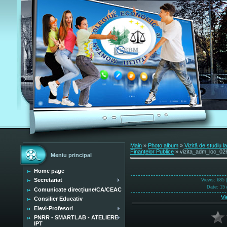
Main
»
Photo album
»
Vizită de studiu l
Finanțelor Publice
» vizita_adm_loc_02
Meniu principal
Home page
Secretariat
Views
: 685 
Date
: 15 
Comunicate direcțiune/CA/CEAC
Vi
Consilier Educativ
Elevi-Profesori
PNRR - SMARTLAB - ATELIERE
IPT