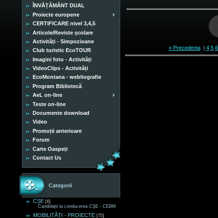
ÎNVĂȚĂMÂNT DUAL
Proiecte europene
CERTIFICARE nivel 3,4,5
Articole/Reviste școlare
Activități - Simpozioane
« Precedenta
|
4
5
6
Club turistic EcoTOUR
Imagini foto - Activități
VideoClips - Activități
EcoMontana - webliografie
Program Bibliotecă
AeL on-line
Teste on-line
Documente download
Video
Promoții anterioare
Forum
Carte Oaspeți
Contact Us
Categorii
CȘE
[6]
Candidații la conducerea CȘE - CEBM
MOBILITĂȚI - PROIECTE
[75]