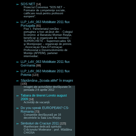
SOS NET
[14]
Proiectul Comenius “SOS.NET –
Formator de competenţe sociale,
calificare nouă pentru profesorii
europeni“.
LLP_LdV_063 Mobilitate 2011 flux
Portugalia
[81]
Flux I. Parteneriatul româno –
portughez a fost alcătuit din: - Colegiul
Economic al Banatului Montan Reşiţa,
beneficiar şi organizatie de trimitere; -
SUPERCHETE – Supermercados SA
şi Montijosiper – organizaţii de primire.
- Associaçao Para A Formaçao
Profissional e Desenvolvimento de
Montijo (AFPDM), partener
intermediar;
LLP_LdV_063 Mobilitate 2011 flux
Germania
[89]
LLP_LdV_063 Mobilitate 2011 flux
Polonia
[123]
Săptămâna „Școala altfel” în imagini
[100]
Imagini ale activităților desfășurate în
perioada 2-6 aprilie 2012
Tabara de tineret Loreto august
2009
[14]
Activități de vacanță
Do you speak EUROPEAN? CS-
Romania
[73]
Competiție desfășurată pe 16
decembrie la Sala Lira Reșița
Simboluri de Craciun 2011
[225]
Manifestare dedicată spiritului
Crăciunului Moderator : prof. Mădălina
CHIOSA