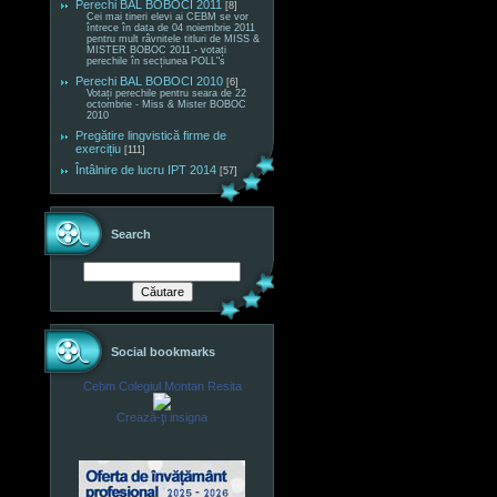
Perechi BAL BOBOCI 2011
[8]
Cei mai tineri elevi ai CEBM se vor
întrece în data de 04 noiembrie 2011
pentru mult râvnitele titluri de MISS &
MISTER BOBOC 2011 - votați
perechile în secțiunea POLL"s
Perechi BAL BOBOCI 2010
[6]
Votați perechile pentru seara de 22
octombrie - Miss & Mister BOBOC
2010
Pregătire lingvistică firme de
exercițiu
[111]
Întâlnire de lucru IPT 2014
[57]
Search
Social bookmarks
Cebm Colegiul Montan Resita
Crează-ţi insigna