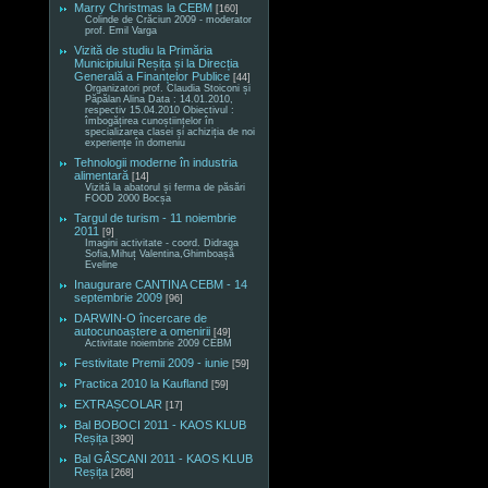
Marry Christmas la CEBM
[160]
Colinde de Crăciun 2009 - moderator
prof. Emil Varga
Vizită de studiu la Primăria
Municipiului Reșița și la Direcția
Generală a Finanțelor Publice
[44]
Organizatori prof. Claudia Stoiconi și
Păpălan Alina Data : 14.01.2010,
respectiv 15.04.2010 Obiectivul :
îmbogățirea cunoștiințelor în
specializarea clasei și achiziția de noi
experiențe în domeniu
Tehnologii moderne în industria
alimentară
[14]
Vizită la abatorul și ferma de păsări
FOOD 2000 Bocșa
Targul de turism - 11 noiembrie
2011
[9]
Imagini activitate - coord. Didraga
Sofia,Mihuț Valentina,Ghimboașă
Eveline
Inaugurare CANTINA CEBM - 14
septembrie 2009
[96]
DARWIN-O încercare de
autocunoaștere a omenirii
[49]
Activitate noiembrie 2009 CEBM
Festivitate Premii 2009 - iunie
[59]
Practica 2010 la Kaufland
[59]
EXTRAȘCOLAR
[17]
Bal BOBOCI 2011 - KAOS KLUB
Reșița
[390]
Bal GÂSCANI 2011 - KAOS KLUB
Reșița
[268]