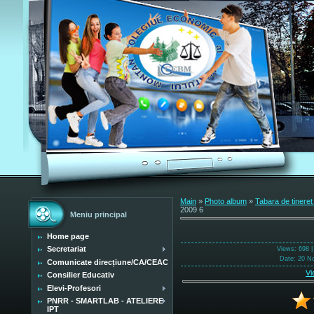
Main
»
Photo album
»
Tabara de tinere
2009 6
Meniu principal
Home page
Secretariat
Views
: 698 
Date
: 20 N
Comunicate direcțiune/CA/CEAC
Vi
Consilier Educativ
Elevi-Profesori
PNRR - SMARTLAB - ATELIERE
IPT