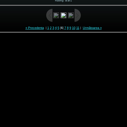
Rating
:
5.0
/
1
« Precedenta
|
1
2
3
4
5
[
6
]
7
8
9
10
11
|
Următoarea »