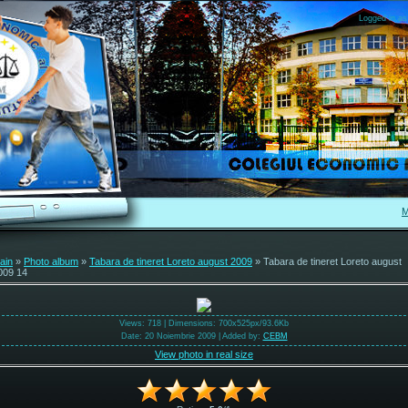
Logged in as
M
ain
»
Photo album
»
Tabara de tineret Loreto august 2009
» Tabara de tineret Loreto august
009 14
Views
: 718 |
Dimensions
: 700x525px/93.6Kb
Date
: 20 Noiembrie 2009 |
Added by
:
CEBM
View photo in real size