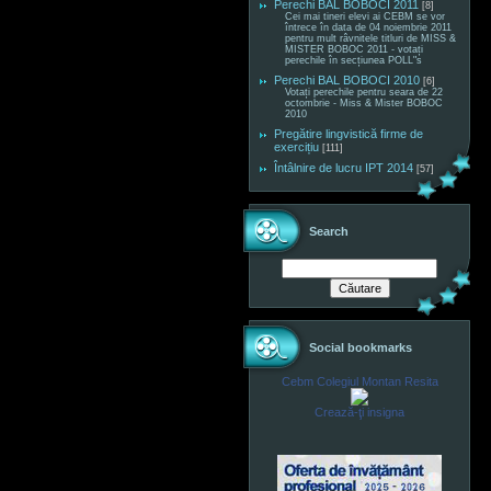
Perechi BAL BOBOCI 2011
[8]
Cei mai tineri elevi ai CEBM se vor
întrece în data de 04 noiembrie 2011
pentru mult râvnitele titluri de MISS &
MISTER BOBOC 2011 - votați
perechile în secțiunea POLL"s
Perechi BAL BOBOCI 2010
[6]
Votați perechile pentru seara de 22
octombrie - Miss & Mister BOBOC
2010
Pregătire lingvistică firme de
exercițiu
[111]
Întâlnire de lucru IPT 2014
[57]
Search
Social bookmarks
Cebm Colegiul Montan Resita
Crează-ţi insigna