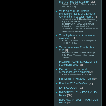
Marry Christmas la CEBM
[160]
Colinde de Crăciun 2009 - moderator
prof. Emil Varga
Vizită de studiu la Primăria
Municipiului Reșița și la Direcția
Generală a Finanțelor Publice
[44]
Organizatori prof. Claudia Stoiconi și
Păpălan Alina Data : 14.01.2010,
respectiv 15.04.2010 Obiectivul :
îmbogățirea cunoștiințelor în
specializarea clasei și achiziția de noi
experiențe în domeniu
Tehnologii moderne în industria
alimentară
[14]
Vizită la abatorul și ferma de păsări
FOOD 2000 Bocșa
Targul de turism - 11 noiembrie
2011
[9]
Imagini activitate - coord. Didraga
Sofia,Mihuț Valentina,Ghimboașă
Eveline
Inaugurare CANTINA CEBM - 14
septembrie 2009
[96]
DARWIN-O încercare de
autocunoaștere a omenirii
[49]
Activitate noiembrie 2009 CEBM
Festivitate Premii 2009 - iunie
[59]
Practica 2010 la Kaufland
[59]
EXTRAȘCOLAR
[17]
Bal BOBOCI 2011 - KAOS KLUB
Reșița
[390]
Bal GÂSCANI 2011 - KAOS KLUB
Reșița
[268]