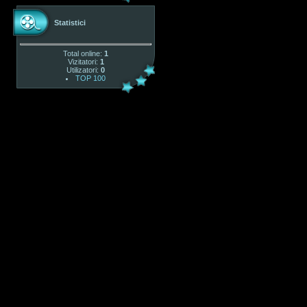
Statistici
Total online:
1
Vizitatori:
1
Utilizatori:
0
TOP 100