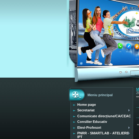
M
2
Meniu principal
Home page
Secretariat
Comunicate direcțiune/CA/CEAC
Consilier Educativ
Elevi-Profesori
PNRR - SMARTLAB - ATELIERE
IPT