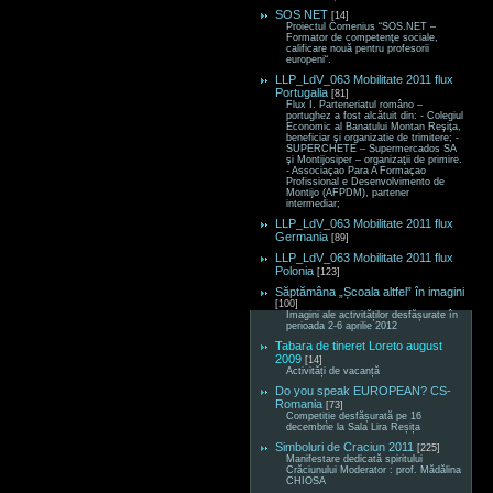
SOS NET
[14]
Proiectul Comenius “SOS.NET –
Formator de competenţe sociale,
calificare nouă pentru profesorii
europeni“.
LLP_LdV_063 Mobilitate 2011 flux
Portugalia
[81]
Flux I. Parteneriatul româno –
portughez a fost alcătuit din: - Colegiul
Economic al Banatului Montan Reşiţa,
beneficiar şi organizatie de trimitere; -
SUPERCHETE – Supermercados SA
şi Montijosiper – organizaţii de primire.
- Associaçao Para A Formaçao
Profissional e Desenvolvimento de
Montijo (AFPDM), partener
intermediar;
LLP_LdV_063 Mobilitate 2011 flux
Germania
[89]
LLP_LdV_063 Mobilitate 2011 flux
Polonia
[123]
Săptămâna „Școala altfel” în imagini
[100]
Imagini ale activităților desfășurate în
perioada 2-6 aprilie 2012
Tabara de tineret Loreto august
2009
[14]
Activități de vacanță
Do you speak EUROPEAN? CS-
Romania
[73]
Competiție desfășurată pe 16
decembrie la Sala Lira Reșița
Simboluri de Craciun 2011
[225]
Manifestare dedicată spiritului
Crăciunului Moderator : prof. Mădălina
CHIOSA