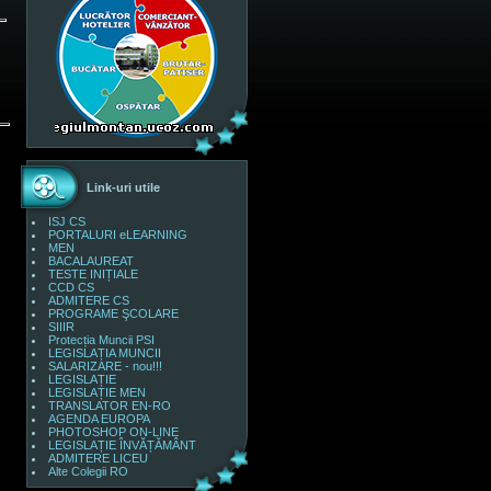
Link-uri utile
ISJ CS
PORTALURI eLEARNING
MEN
BACALAUREAT
TESTE INIȚIALE
CCD CS
ADMITERE CS
PROGRAME ŞCOLARE
SIIIR
Protecția Muncii PSI
LEGISLAȚIA MUNCII
SALARIZARE - nou!!!
LEGISLAȚIE
LEGISLAȚIE MEN
TRANSLATOR EN-RO
AGENDA EUROPA
PHOTOSHOP ON-LINE
LEGISLAȚIE ÎNVĂȚĂMÂNT
ADMITERE LICEU
Alte Colegii RO