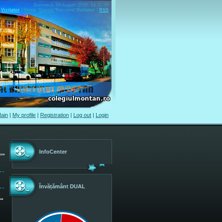
Duminică, 09 August 2026, 14.32.08
Vizitator
|
Group
"
Guests
"
Bun venit
Vizitator
|
RSS
ain
|
My profile
|
Registration
|
Log out
|
Login
InfoCenter
Învățământ DUAL