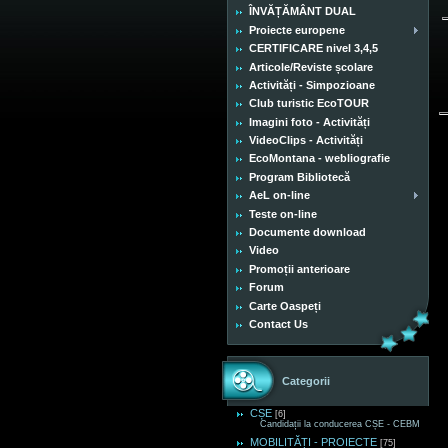
ÎNVĂȚĂMÂNT DUAL
Proiecte europene
CERTIFICARE nivel 3,4,5
Articole/Reviste școlare
Activități - Simpozioane
Club turistic EcoTOUR
Imagini foto - Activități
VideoClips - Activități
EcoMontana - webliografie
Program Bibliotecă
AeL on-line
Teste on-line
Documente download
Video
Promoții anterioare
Forum
Carte Oaspeți
Contact Us
Categorii
CȘE
[6]
Candidații la conducerea CȘE - CEBM
MOBILITĂȚI - PROIECTE
[75]