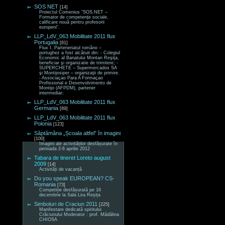
SOS NET
[14]
Proiectul Comenius “SOS.NET –
Formator de competenţe sociale,
calificare nouă pentru profesorii
europeni“.
LLP_LdV_063 Mobilitate 2011 flux
Portugalia
[81]
Flux I. Parteneriatul româno –
portughez a fost alcătuit din: - Colegiul
Economic al Banatului Montan Reşiţa,
beneficiar şi organizatie de trimitere; -
SUPERCHETE – Supermercados SA
şi Montijosiper – organizaţii de primire.
- Associaçao Para A Formaçao
Profissional e Desenvolvimento de
Montijo (AFPDM), partener
intermediar;
LLP_LdV_063 Mobilitate 2011 flux
Germania
[89]
LLP_LdV_063 Mobilitate 2011 flux
Polonia
[123]
Săptămâna „Școala altfel” în imagini
[100]
Imagini ale activităților desfășurate în
perioada 2-6 aprilie 2012
Tabara de tineret Loreto august
2009
[14]
Activități de vacanță
Do you speak EUROPEAN? CS-
Romania
[73]
Competiție desfășurată pe 16
decembrie la Sala Lira Reșița
Simboluri de Craciun 2011
[225]
Manifestare dedicată spiritului
Crăciunului Moderator : prof. Mădălina
CHIOSA