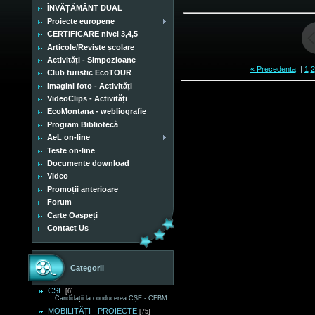
ÎNVĂȚĂMÂNT DUAL
Proiecte europene
CERTIFICARE nivel 3,4,5
Articole/Reviste școlare
Activități - Simpozioane
« Precedenta
|
1
2
Club turistic EcoTOUR
Imagini foto - Activități
VideoClips - Activități
EcoMontana - webliografie
Program Bibliotecă
AeL on-line
Teste on-line
Documente download
Video
Promoții anterioare
Forum
Carte Oaspeți
Contact Us
Categorii
CȘE
[6]
Candidații la conducerea CȘE - CEBM
MOBILITĂȚI - PROIECTE
[75]