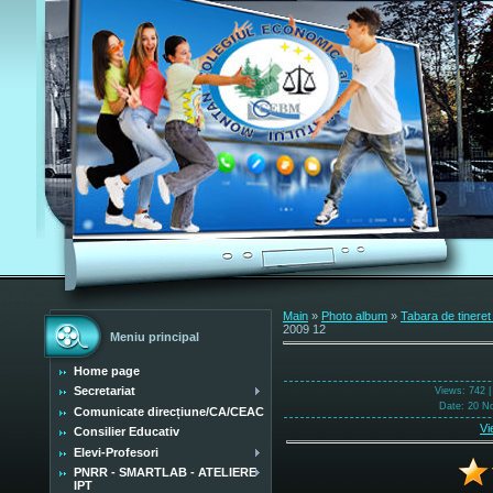
Main
»
Photo album
»
Tabara de tinere
2009 12
Meniu principal
Home page
Secretariat
Views
: 742 
Date
: 20 N
Comunicate direcțiune/CA/CEAC
Vi
Consilier Educativ
Elevi-Profesori
PNRR - SMARTLAB - ATELIERE
IPT