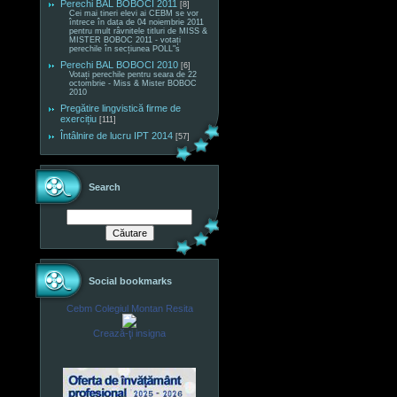
Perechi BAL BOBOCI 2011
[8]
Cei mai tineri elevi ai CEBM se vor
întrece în data de 04 noiembrie 2011
pentru mult râvnitele titluri de MISS &
MISTER BOBOC 2011 - votați
perechile în secțiunea POLL"s
Perechi BAL BOBOCI 2010
[6]
Votați perechile pentru seara de 22
octombrie - Miss & Mister BOBOC
2010
Pregătire lingvistică firme de
exercițiu
[111]
Întâlnire de lucru IPT 2014
[57]
Search
Social bookmarks
Cebm Colegiul Montan Resita
Crează-ţi insigna