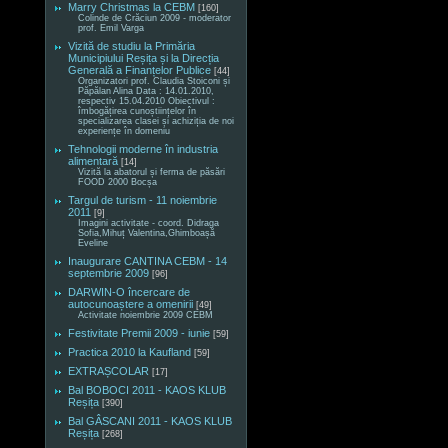
Marry Christmas la CEBM
[160]
Colinde de Crăciun 2009 - moderator
prof. Emil Varga
Vizită de studiu la Primăria
Municipiului Reșița și la Direcția
Generală a Finanțelor Publice
[44]
Organizatori prof. Claudia Stoiconi și
Păpălan Alina Data : 14.01.2010,
respectiv 15.04.2010 Obiectivul :
îmbogățirea cunoștiințelor în
specializarea clasei și achiziția de noi
experiențe în domeniu
Tehnologii moderne în industria
alimentară
[14]
Vizită la abatorul și ferma de păsări
FOOD 2000 Bocșa
Targul de turism - 11 noiembrie
2011
[9]
Imagini activitate - coord. Didraga
Sofia,Mihuț Valentina,Ghimboașă
Eveline
Inaugurare CANTINA CEBM - 14
septembrie 2009
[96]
DARWIN-O încercare de
autocunoaștere a omenirii
[49]
Activitate noiembrie 2009 CEBM
Festivitate Premii 2009 - iunie
[59]
Practica 2010 la Kaufland
[59]
EXTRAȘCOLAR
[17]
Bal BOBOCI 2011 - KAOS KLUB
Reșița
[390]
Bal GÂSCANI 2011 - KAOS KLUB
Reșița
[268]