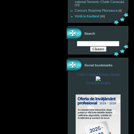
national Semenic-Cheile Carasului
[15]
Concurs Roamnia Pitoreasca
[8]
Vizită la Kaufland
[60]
Search
Social bookmarks
Cebm Colegiul Montan Resita
Crează-ţi insigna