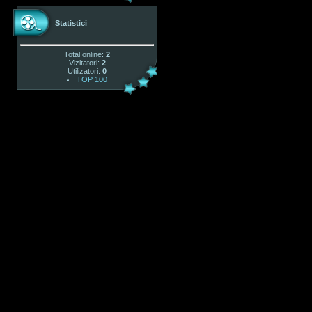
Statistici
Total online:
2
Vizitatori:
2
Utilizatori:
0
TOP 100