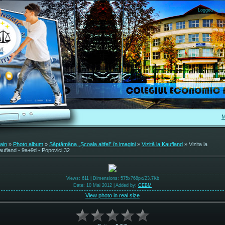
Logged in as
M
ain
»
Photo album
»
Săptămâna „Școala altfel” în imagini
»
Vizită la Kaufland
» Vizita la
aufland - 9a+9d - Popovici 32
Views
: 611 |
Dimensions
: 575x768px/23.7Kb
Date
: 10 Mai 2012 |
Added by
:
CEBM
View photo in real size