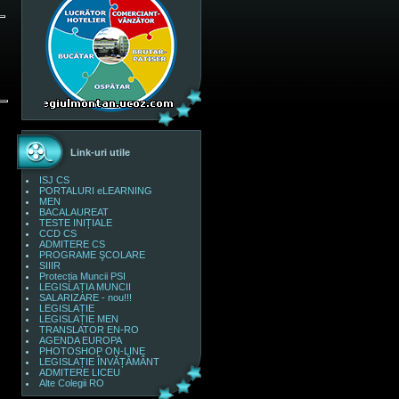
Link-uri utile
ISJ CS
PORTALURI eLEARNING
MEN
BACALAUREAT
TESTE INIȚIALE
CCD CS
ADMITERE CS
PROGRAME ŞCOLARE
SIIIR
Protecția Muncii PSI
LEGISLAȚIA MUNCII
SALARIZARE - nou!!!
LEGISLAȚIE
LEGISLAȚIE MEN
TRANSLATOR EN-RO
AGENDA EUROPA
PHOTOSHOP ON-LINE
LEGISLAȚIE ÎNVĂȚĂMÂNT
ADMITERE LICEU
Alte Colegii RO