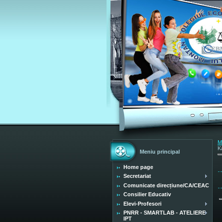
M
K
Meniu principal
Home page
Secretariat
Comunicate direcțiune/CA/CEAC
Consilier Educativ
Elevi-Profesori
PNRR - SMARTLAB - ATELIERE
IPT