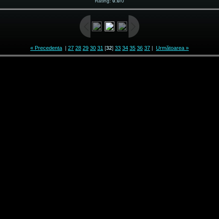
Rating
:
0.0
/
0
« Precedenta
|
27
28
29
30
31
[
32
]
33
34
35
36
37
|
Următoarea »