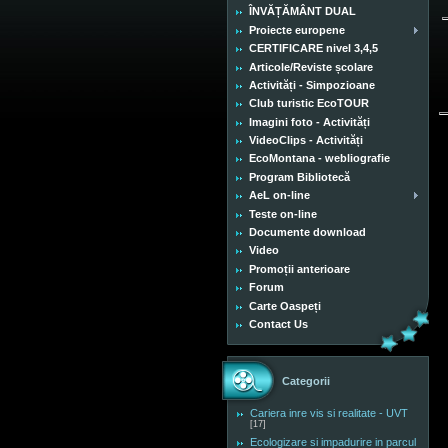
ÎNVĂȚĂMÂNT DUAL
Proiecte europene
CERTIFICARE nivel 3,4,5
Articole/Reviste școlare
Activități - Simpozioane
Club turistic EcoTOUR
Imagini foto - Activități
VideoClips - Activități
EcoMontana - webliografie
Program Bibliotecă
AeL on-line
Teste on-line
Documente download
Video
Promoții anterioare
Forum
Carte Oaspeți
Contact Us
Categorii
Cariera inre vis si realitate - UVT
[17]
Ecologizare si impadurire in parcul