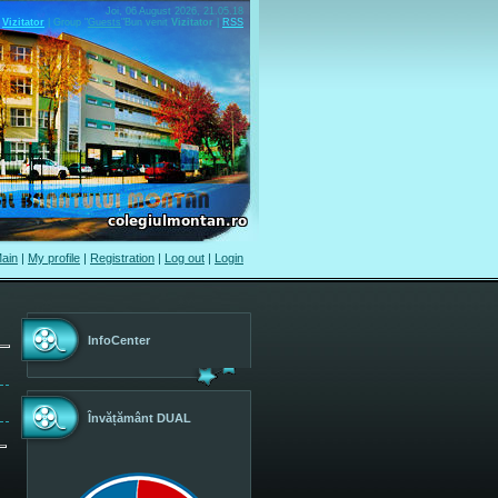
Joi, 06 August 2026, 21.05.18
Vizitator
|
Group
"
Guests
"
Bun venit
Vizitator
|
RSS
ain
|
My profile
|
Registration
|
Log out
|
Login
InfoCenter
Învățământ DUAL