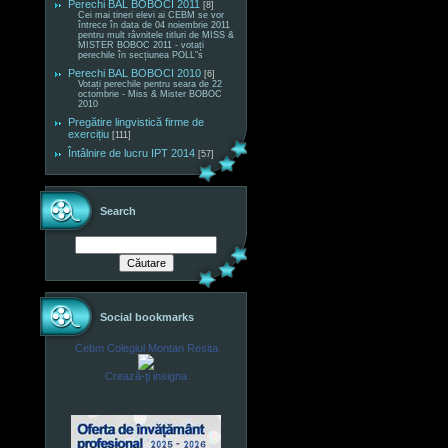
Perechi BAL BOBOCI 2011
[8]
Cei mai tineri elevi ai CEBM se vor
întrece în data de 04 noiembrie 2011
pentru mult râvnitele titluri de MISS &
MISTER BOBOC 2011 - votați
perechile în secțiunea POLL"s
Perechi BAL BOBOCI 2010
[6]
Votați perechile pentru seara de 22
octombrie - Miss & Mister BOBOC
2010
Pregătire lingvistică firme de
exercițiu
[111]
Întâlnire de lucru IPT 2014
[57]
Search
Social bookmarks
Cebm Colegiul Montan Resita
Crează-ţi insigna