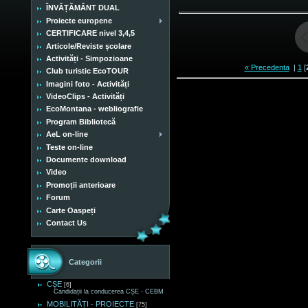
ÎNVĂȚĂMÂNT DUAL
Proiecte europene
CERTIFICARE nivel 3,4,5
Articole/Reviste școlare
Activități - Simpozioane
« Precedenta
|
1
[
Club turistic EcoTOUR
Imagini foto - Activități
VideoClips - Activități
EcoMontana - webliografie
Program Bibliotecă
AeL on-line
Teste on-line
Documente download
Video
Promoții anterioare
Forum
Carte Oaspeți
Contact Us
Categorii
CȘE
[6]
Candidații la conducerea CȘE - CEBM
MOBILITĂȚI - PROIECTE
[75]