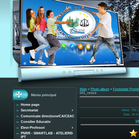
Main
»
Photo album
»
Festivitate Premii
041_resize
Meniu principal
Home page
Secretariat
Views
: 708 |
Date
: 18 O
Comunicate direcțiune/CA/CEAC
Vi
Consilier Educativ
Elevi-Profesori
PNRR - SMARTLAB - ATELIERE
IPT