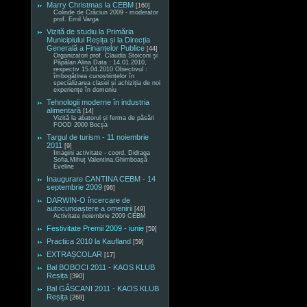
Marry Christmas la CEBM
[160]
Colinde de Crăciun 2009 - moderator
prof. Emil Varga
Vizită de studiu la Primăria
Municipiului Reșița și la Direcția
Generală a Finanțelor Publice
[44]
Organizatori prof. Claudia Stoiconi și
Păpălan Alina Data : 14.01.2010,
respectiv 15.04.2010 Obiectivul :
îmbogățirea cunoștiințelor în
specializarea clasei și achiziția de noi
experiențe în domeniu
Tehnologii moderne în industria
alimentară
[14]
Vizită la abatorul și ferma de păsări
FOOD 2000 Bocșa
Targul de turism - 11 noiembrie
2011
[9]
Imagini activitate - coord. Didraga
Sofia,Mihuț Valentina,Ghimboașă
Eveline
Inaugurare CANTINA CEBM - 14
septembrie 2009
[96]
DARWIN-O încercare de
autocunoaștere a omenirii
[49]
Activitate noiembrie 2009 CEBM
Festivitate Premii 2009 - iunie
[59]
Practica 2010 la Kaufland
[59]
EXTRAȘCOLAR
[17]
Bal BOBOCI 2011 - KAOS KLUB
Reșița
[390]
Bal GÂSCANI 2011 - KAOS KLUB
Reșița
[268]