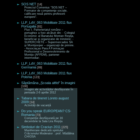
SOS NET
[14]
Proiectul Comenius “SOS.NET –
Formator de competenţe sociale,
calificare nouă pentru profesorii
europeni“.
LLP_LdV_063 Mobilitate 2011 flux
Portugalia
[81]
Flux I. Parteneriatul româno –
portughez a fost alcătuit din: - Colegiul
Economic al Banatului Montan Reşiţa,
beneficiar şi organizatie de trimitere; -
SUPERCHETE – Supermercados SA
şi Montijosiper – organizaţii de primire.
- Associaçao Para A Formaçao
Profissional e Desenvolvimento de
Montijo (AFPDM), partener
intermediar;
LLP_LdV_063 Mobilitate 2011 flux
Germania
[89]
LLP_LdV_063 Mobilitate 2011 flux
Polonia
[123]
Săptămâna „Școala altfel” în imagini
[100]
Imagini ale activităților desfășurate în
perioada 2-6 aprilie 2012
Tabara de tineret Loreto august
2009
[14]
Activități de vacanță
Do you speak EUROPEAN? CS-
Romania
[73]
Competiție desfășurată pe 16
decembrie la Sala Lira Reșița
Simboluri de Craciun 2011
[225]
Manifestare dedicată spiritului
Crăciunului Moderator : prof. Mădălina
CHIOSA